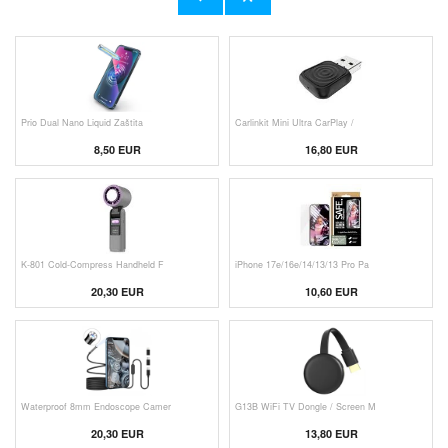
19,20 EUR
9,50 EUR
Prio Dual Nano Liquid Zaštita
Carlinkit Mini Ultra CarPlay /
8,50 EUR
16,80 EUR
K-801 Cold-Compress Handheld F
iPhone 17e/16e/14/13/13 Pro Pa
20,30 EUR
10,60 EUR
Waterproof 8mm Endoscope Camer
G13B WiFi TV Dongle / Screen M
20,30 EUR
13,80 EUR