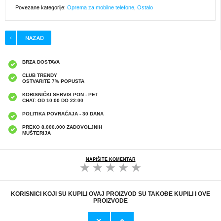
Povezane kategorije:
Oprema za mobilne telefone
,
Ostalo
BRZA DOSTAVA
CLUB TRENDY
OSTVARITE 7% POPUSTA
KORISNIČKI SERVIS PON - PET
CHAT: OD 10:00 DO 22:00
POLITIKA POVRAĆAJA - 30 DANA
PREKO 8.000.000 ZADOVOLJNIH
MUŠTERIJA
NAPIŠITE KOMENTAR
KORISNICI KOJI SU KUPILI OVAJ PROIZVOD SU TAKOĐE KUPILI I OVE
PROIZVODE
Originalni Apple MHJE3ZM/A USB
Originalni Apple Lightning Kab