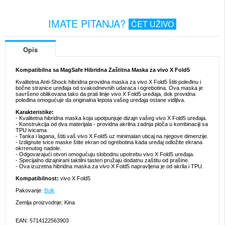
IMATE PITANJA?
ČET UŽIVO
Opis
Kompatibilna sa MagSafe Hibridna Zaštitna Maska za vivo X Fold5
Kvalitetna Anti-Shock hibridna providna maska za vivo X Fold5 štiti poleđinu i
bočne stranice uređaja od svakodnevnih udaraca i ogrebotina. Ova maska je
savršeno oblikovana tako da prati linije vivo X Fold5 uređaja, dok providna
poleđina omogućuje da originalna lepota vašeg uređaja ostane vidljiva.
Karakteristike:
- Kvalitetna hibridna maska koja upotpunjuje dizajn vašeg vivo X Fold5 uređaja.
- Konstrukcija od dva materijala - providna akrilna zadnja ploča u kombinaciji sa
TPU ivicama
- Tanka i lagana, štiti vaš vivo X Fold5 uz minimalan uticaj na njegove dimenzije.
- Izdignute ivice maske štite ekran od ogrebotina kada uređaj odložite ekrana
okrrenutog nadole.
- Odgovarajući otvori omogućuju slobodnu upotrebu vivo X Fold5 uređaja.
- Specijalno dizajnirani taktilni tasteri pružaju dodatnu zaštitu od prašine.
- Ova izuzetna hibridna maska za vivo X Fold5 napravljena je od akrila i TPU.
Kompatibilnost:
vivo X Fold5
Pakovanje:
Bulk
Zemlja proizvodnje: Kina
EAN: 5714122563903