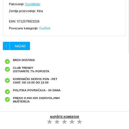
Pakovanje:
Euroblister
Zemlja proizvodnje: Kina
EAN: 5712579923226
Povezane kategorije:
Gedžeti
BRZA DOSTAVA
CLUB TRENDY
OSTVARITE 7% POPUSTA
KORISNIČKI SERVIS PON - PET
CHAT: OD 10:00 DO 22:00
POLITIKA POVRAĆAJA - 30 DANA
PREKO 8.000.000 ZADOVOLJNIH
MUŠTERIJA
NAPIŠITE KOMENTAR