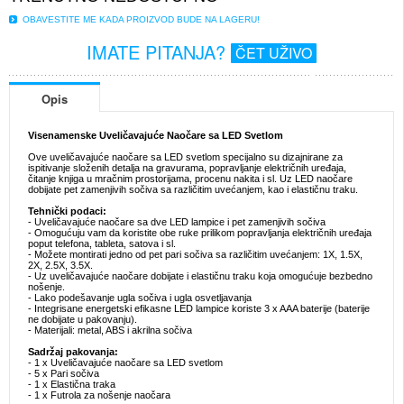
OBAVESTITE ME KADA PROIZVOD BUDE NA LAGERU!
IMATE PITANJA?
ČET UŽIVO
Opis
Visenamenske Uveličavajuće Naočare sa LED Svetlom
Ove uveličavajuće naočare sa LED svetlom specijalno su dizajnirane za
ispitivanje složenih detalja na gravurama, popravljanje električnih uređaja,
čitanje knjiga u mračnim prostorijama, procenu nakita i sl. Uz LED naočare
dobijate pet zamenjivih sočiva sa različitim uvećanjem, kao i elastičnu traku.
Tehnički podaci:
- Uveličavajuće naočare sa dve LED lampice i pet zamenjivih sočiva
- Omogućuju vam da koristite obe ruke prilikom popravljanja električnih uređaja
poput telefona, tableta, satova i sl.
- Možete montirati jedno od pet pari sočiva sa različitim uvećanjem: 1X, 1.5X,
2X, 2.5X, 3.5X.
- Uz uveličavajuće naočare dobijate i elastičnu traku koja omogućuje bezbedno
nošenje.
- Lako podešavanje ugla sočiva i ugla osvetljavanja
- Integrisane energetski efikasne LED lampice koriste 3 x AAA baterije (baterije
ne dobijate u pakovanju).
- Materijali: metal, ABS i akrilna sočiva
Sadržaj pakovanja:
- 1 x Uveličavajuće naočare sa LED svetlom
- 5 x Pari sočiva
- 1 x Elastična traka
- 1 x Futrola za nošenje naočara