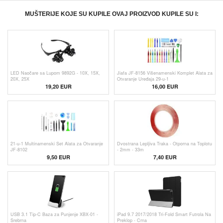
MUŠTERIJE KOJE SU KUPILE OVAJ PROIZVOD KUPILE SU I:
LED Naočare sa Lupom 9892G - 10X, 15X,
Jiafa JF-8156 Višenamenski Komplet Alata za
20X, 25X
Otvaranje Uređaja 29-u-1
19,20 EUR
16,00 EUR
21-u-1 Multinamenski Set Alata za Otvaranje
Dvostrana Lepljiva Traka - Otporna na Toplotu
JF-8102
- 2mm - 33m
9,50 EUR
7,40 EUR
USB 3.1 Tip-C Baza za Punjenje XBX-01 -
iPad 9.7 2017/2018 Tri-Fold Smart Futrola Na
Srebrna
Preklop - Crna