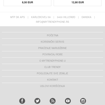
8,50 EUR
12,80 EUR
MTP DK APS
|
KARLEBOVEJ 59
|
3400 HILLERØD
|
DANSKA
|
INFO@MYTRENDYPHONE.RS
POČETNA
KORISNIČKI SERVIS
PRAĆENJE NARUDŽBINE
POVRAĆAJ ROBE
O MYTRENDYPHONE-U
CLUB TRENDY
POGLEDAJTE SVE ZEMLJE
KONTAKT
USLOVI KORIŠĆENJA