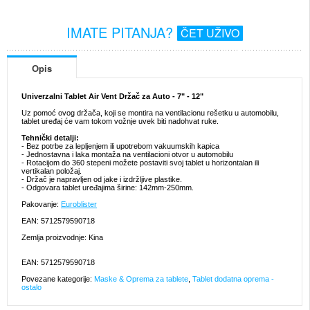
IMATE PITANJA?
ČET UŽIVO
Opis
Univerzalni Tablet Air Vent Držač za Auto - 7" - 12"
Uz pomoć ovog držača, koji se montira na ventilacionu rešetku u automobilu,
tablet uređaj će vam tokom vožnje uvek biti nadohvat ruke.
Tehnički detalji:
- Bez potrbe za lepljenjem ili upotrebom vakuumskih kapica
- Jednostavna i laka montaža na ventilacioni otvor u automobilu
- Rotacijom do 360 stepeni možete postaviti svoj tablet u horizontalan ili
vertikalan položaj.
- Držač je napravljen od jake i izdržljive plastike.
- Odgovara tablet uređajima širine: 142mm-250mm.
Pakovanje:
Euroblister
EAN: 5712579590718
Zemlja proizvodnje: Kina
EAN: 5712579590718
Povezane kategorije:
Maske & Oprema za tablete
,
Tablet dodatna oprema -
ostalo