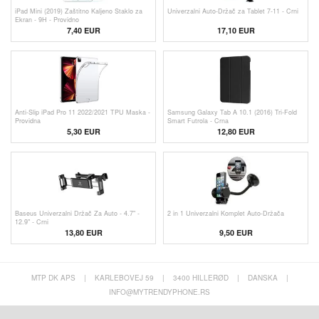
iPad Mini (2019) Zaštitno Kaljeno Staklo za
Univerzalni Auto-Držač za Tablet 7-11 - Crni
Ekran - 9H - Providno
7,40 EUR
17,10 EUR
Anti-Slip iPad Pro 11 2022/2021 TPU Maska -
Samsung Galaxy Tab A 10.1 (2016) Tri-Fold
Providna
Smart Futrola - Crna
5,30 EUR
12,80 EUR
Baseus Univerzalni Držač Za Auto - 4.7" -
2 in 1 Univerzalni Komplet Auto-Držača
12.9" - Crni
13,80
EUR
9,50 EUR
MTP DK APS
|
KARLEBOVEJ 59
|
3400 HILLERØD
|
DANSKA
|
INFO@MYTRENDYPHONE.RS