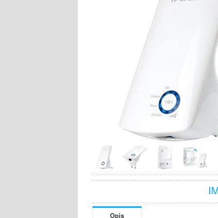
I
Opis