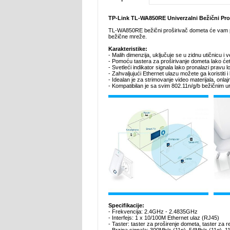
TP-Link TL-WA850RE Univerzalni Bežični Pro
TL-WA850RE bežični proširivač dometa će vam pom
bežične mreže.
Karakteristike:
- Malih dimenzija, uključuje se u zidnu utičnicu i
- Pomoću tastera za proširivanje dometa lako će
- Svetleći indikator signala lako pronalazi pravu
- Zahvaljujući Ethernet ulazu možete ga koristiti
- Idealan je za strimovanje video materijala, onlaj
- Kompatibilan je sa svim 802.11n/g/b bežičnim u
Specifikacije:
- Frekvencija: 2.4GHz - 2.4835GHz
- Interfejs: 1 x 10/100M Ethernet ulaz (RJ45)
- Taster: taster za proširenje dometa, taster za 