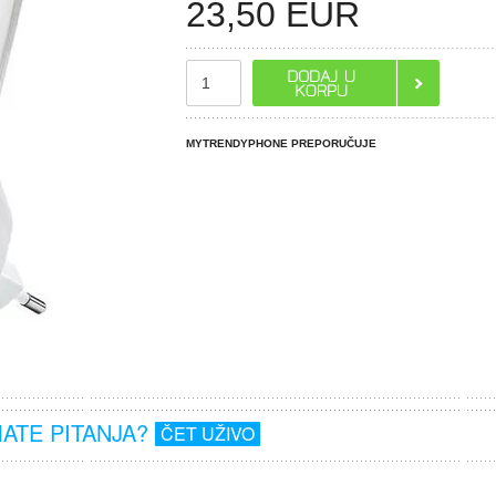
23,50
EUR
MYTRENDYPHONE PREPORUČUJE
MATE PITANJA?
ČET UŽIVO