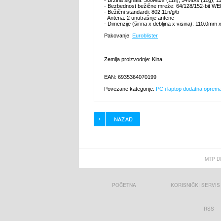
- Brzina signala: 300Mb/s (11n), 54Mb/s (11g), 1
- Bezbednost bežične mreže: 64/128/152-bit 
- Bežični standardi: 802.11n/g/b
- Antena: 2 unutrašnje antene
- Dimenzije (širina x debljina x visina): 110.0
Pakovanje:
Euroblister
Zemlja proizvodnje: Kina
EAN: 6935364070199
Povezane kategorije:
PC i laptop dodatna oprem
MTP D
POČETNA
KORISNIČKI SERVIS
RSS