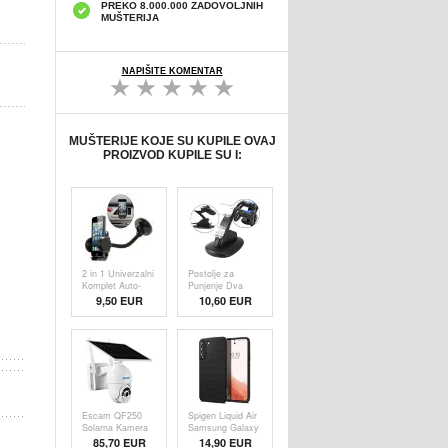
PREKO 8.000.000 ZADOVOLJNIH
MUŠTERIJA
NAPIŠITE KOMENTAR
MUŠTERIJE KOJE SU KUPILE OVAJ
PROIZVOD KUPILE SU I:
2 in 1 Univerzalni
Postolje za
Komplet Auto-
Punjenje Dva
Držača
Sony PlayStation
9,50 EUR
10,60 EUR
4 Gejmpeda
Escam QF250
Spigen Liquid Air
Solarna Kamera
Samsung Galaxy
za Nadzor -
S22 5G TPU
85,70
EUR
14,90 EUR