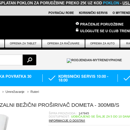
SPLATAN POKLON
ZA PORUDŽBINE PREKO 25€ UZ KOD
POKLON
-
USL
POVRAĆAJ ROBE
KORISNIČKI SERVIS
O MYTREND
PRAĆENJE PORUDŽBINE
ULOGUJTE SE U CLUB TREN
OPREMA ZA TABLET
OPREMA ZA RAČUNARE
OPREMA ZA AUTO
RA
IKA POVRATKA 30
KORISNIČKI SERVIS 10:00 -
18:00
Umrežavanje
Ruteri
ZALNI BEŽIČNI PROŠIRIVAČ DOMETA - 300MB/S
ŠIFRA PROIZVODA::
147945
DOSTUPNOST:
UOBIČAJENO SE ŠALJE ZA 5 DO 10 DAN
INFORMACIJE O DOSTAVI