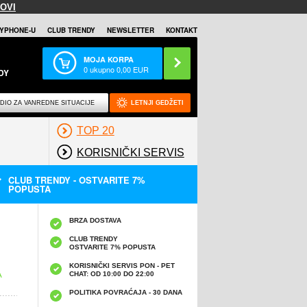
OVI
YPHONE-U
CLUB TRENDY
NEWSLETTER
KONTAKT
MOJA KORPA
0
ukupno
0,00
EUR
DY
DIO ZA VANREDNE SITUACIJE
LETNJI GEDŽETI
TOP 20
KORISNIČKI SERVIS
CLUB TRENDY - OSTVARITE 7%
POPUSTA
BRZA DOSTAVA
CLUB TRENDY
OSTVARITE 7% POPUSTA
KORISNIČKI SERVIS PON - PET
CHAT: OD 10:00 DO 22:00
A
POLITIKA POVRAĆAJA - 30 DANA