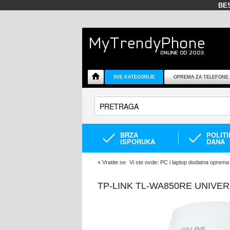
BE
SVE KATEGORIJE
OPREMA ZA TELEFONE
BRZA
POLIT
ISPORUKA
DANA
«
Vratite se
Vi ste ovde:
PC i laptop dodatna oprema
TP-LINK TL-WA850RE UNIVER