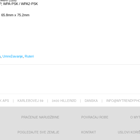
1Mb/s (11b)
WEP, WPA-PSK / WPA2-PSK
mm x 65.8mm x 75.2mm
a
,
Umrežavanje
,
Ruteri
K APS
|
KARLEBOVEJ 59
|
3400 HILLERØD
|
DANSKA
|
INFO@MYTRENDYPHO
PRAĆENJE NARUDŽBINE
POVRAĆAJ ROBE
O MY
POGLEDAJTE SVE ZEMLJE
KONTAKT
USLOVI KORI