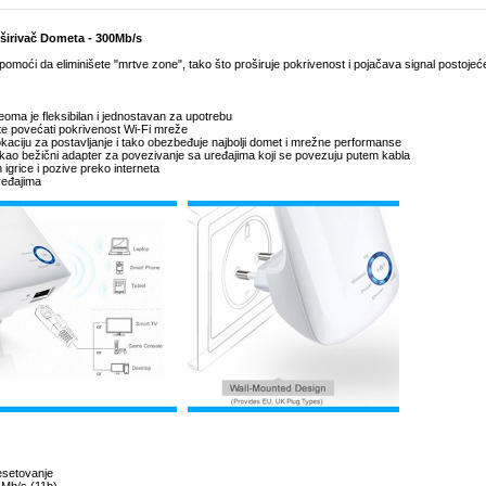
širivač Dometa - 300Mb/s
oći da eliminišete "mrtve zone", tako što proširuje pokrivenost i pojačava signal postojeć
 veoma je fleksibilan i jednostavan za upotrebu
te povećati pokrivenost Wi-Fi mreže
 lokaciju za postavljanje i tako obezbeđuje najbolji domet i mrežne performanse
 i kao bežični adapter za povezivanje sa uređajima koji se povezuju putem kabla
n igrice i pozive preko interneta
ređajima
resetovanje