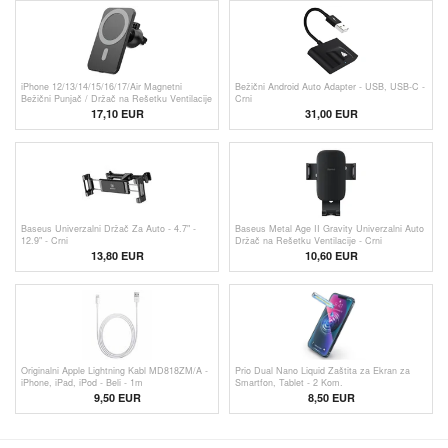
iPhone 12/13/14/15/16/17/Air Magnetni
Bežični Android Auto Adapter - USB, USB-C -
Bežični Punjač / Držač na Rešetku Ventilacije
Crni
SZDJ N16 - 15W
17,10 EUR
31,00 EUR
Baseus Univerzalni Držač Za Auto - 4.7" -
Baseus Metal Age II Gravity Univerzalni Auto
12.9" - Crni
Držač na Rešetku Ventilacije - Crni
13,80
EUR
10,60 EUR
Originalni Apple Lightning Kabl MD818ZM/A -
Prio Dual Nano Liquid Zaštita za Ekran za
iPhone, iPad, iPod - Beli - 1m
Smartfon, Tablet - 2 Kom.
9,50
EUR
8,50 EUR