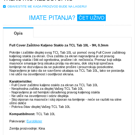
OBAVESTITE ME KADA PROIZVOD BUDE NA LAGERU!
IMATE PITANJA?
ČET UŽIVO
Opis
Full Cover Zaštitno Kaljeno Staklo za TCL Tab 10L - 9H, 0.3mm
Pokrijte i zaštitite displej svog TCL Tab 10L uz pomoć ovog Full Cover zaštitnog
kaljenog stakla za ekran. Ova zaštita za ekran napravljena je od pravog
kaljenog stakla i štiti od ogrebotina, prašine i dr. nečistoća. Premaz koji odbija
masnoće smanjuje broj otisaka prstiju na ekranu, dok sloj koji sprečava
lomljenje ne dozvoljava da se pukotine prošire i prouzrokuju posekotine.
Napravljeno je tako da se savršeno ukalapa sa TCL Tab 10L, lako se postavlja
i ne utiče na osvetljenost i osetljivost ekrana.
Karakteristike:
- Full Cover zaštitno kaljeno staklo za ekran za TCL Tab 10L
- Neophodna zaštita za displej Vašeg TCL Tab 10L
- Napravljeno je od hemijski obrađenog pravog kaljenog stakla
- Ne utiče na osvetljenost i odziv displeja
- Sloj otporan na masnoće i sloj otporan na lomljenje - neće se razbiti na sitne
oštre deliće
- Pokriva čitav displej Vašeg TCL Tab 10L
Kompatibilnost:
TCL Tab 10L
Pakovanje:
Euroblister
Zemlja proizvodnje: Kina