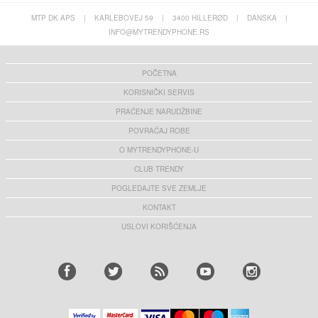
MTP DK APS
|
KARLEBOVEJ 59
|
3400 HILLERØD
|
DANSKA
|
INFO@MYTRENDYPHONE.RS
POČETNA
KORISNIČKI SERVIS
PRAĆENJE NARUDŽBINE
POVRAĆAJ ROBE
O MYTRENDYPHONE-U
CLUB TRENDY
POGLEDAJTE SVE ZEMLJE
KONTAKT
USLOVI KORIŠĆENJA