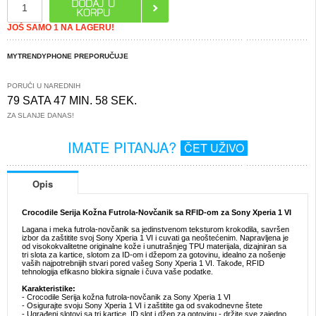
JOŠ SAMO 1 NA LAGERU!
MYTRENDYPHONE PREPORUČUJE
PORUČI U NAREDNIH
79 SATA 47 MIN. 58 SEK.
ZA SLANJE DANAS!
IMATE PITANJA?
ČET UŽIVO
Opis
Crocodile Serija Kožna Futrola-Novčanik sa RFID-om za Sony Xperia 1 VI
Lagana i meka futrola-novčanik sa jedinstvenom teksturom krokodila, savršen
izbor da zaštitite svoj Sony Xperia 1 VI i cuvati ga neoštećenim. Napravljena je
od visokokvalitetne originalne kože i unutrašnjeg TPU materijala, dizajniran sa
tri slota za kartice, slotom za ID-om i džepom za gotovinu, idealno za nošenje
vaših najpotrebnijih stvari pored vašeg Sony Xperia 1 VI. Takođe, RFID
tehnologija efikasno blokira signale i čuva vaše podatke.
Karakteristike:
- Crocodile Serija kožna futrola-novčanik za Sony Xperia 1 VI
- Osigurajte svoju Sony Xperia 1 VI i zaštitite ga od svakodnevne štete
- Ugrađeni slotovi sa tri kartice, ID slot i džep za gotovinu - držite sve zajedno