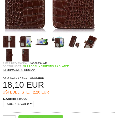
ŠIFRA PROIZVODA::
4006895-VAR
DOSTUPNOST:
NA LAGERU - SPREMNO ZA SLANJE
INFORMACIJE O DOSTAVI
ORIGINALNA CENA:
20,30 EUR
18,10
EUR
UŠTEDELI STE:
2,20 EUR
IZABERITE BOJU