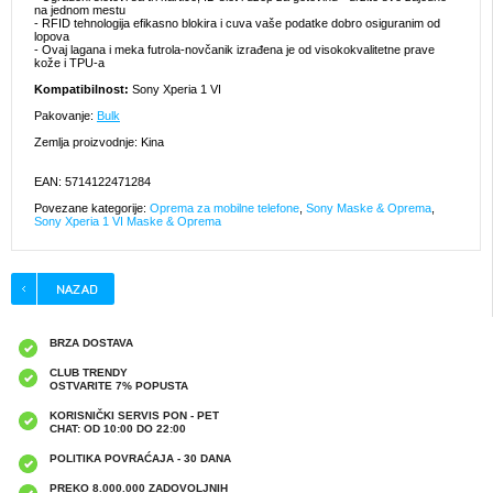
na jednom mestu
- RFID tehnologija efikasno blokira i cuva vaše podatke dobro osiguranim od
lopova
- Ovaj lagana i meka futrola-novčanik izrađena je od visokokvalitetne prave
kože i TPU-a
Kompatibilnost:
Sony Xperia 1 VI
Pakovanje:
Bulk
Zemlja proizvodnje: Kina
EAN: 5714122471284
Povezane kategorije:
Oprema za mobilne telefone
,
Sony Maske & Oprema
,
Sony Xperia 1 VI Maske & Oprema
BRZA DOSTAVA
CLUB TRENDY
OSTVARITE 7% POPUSTA
KORISNIČKI SERVIS PON - PET
CHAT: OD 10:00 DO 22:00
POLITIKA POVRAĆAJA - 30 DANA
PREKO 8.000.000 ZADOVOLJNIH