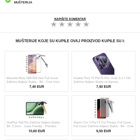
MUŠTERIJA
NAPIŠITE KOMENTAR
MUŠTERIJE KOJE SU KUPILE OVAJ PROIZVOD KUPILE SU I:
Motorola Moto G85/S50 Neo Full Cover
Huawei Pura 70 Pro/70 Pro+ Imak 2-u-1 HD
Zaštitno Kaljeno Staklo - 9H - Crne Ivice
Zaštitno Kaljeno Staklo za Kameru
7,40 EUR
7,40 EUR
OnePlus Pad Pro Zaštitno Kaljeno Staklo -
Xiaomi Civi 4 Pro/14 Civi Privacy Full Cover
9H, 0.3mm - Case Friendly - Providno
Full Cover Zaštitno Kaljeno Staklo - 9H - Crne
Ivice
10,60 EUR
9,50 EUR