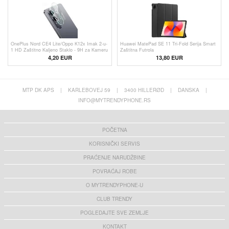
OnePlus Nord CE4 Lite/Oppo K12x Imak 2-u-
Huawei MatePad SE 11 Tri-Fold Serija Smart
1 HD Zaštitno Kaljeno Staklo - 9H za Kameru
Zaštitna Futrola
4,20
EUR
13,80 EUR
MTP DK APS
|
KARLEBOVEJ 59
|
3400 HILLERØD
|
DANSKA
|
INFO@MYTRENDYPHONE.RS
POČETNA
KORISNIČKI SERVIS
PRAĆENJE NARUDŽBINE
POVRAĆAJ ROBE
O MYTRENDYPHONE-U
CLUB TRENDY
POGLEDAJTE SVE ZEMLJE
KONTAKT