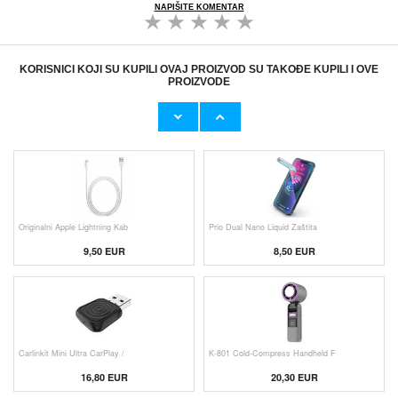
NAPIŠITE KOMENTAR
KORISNICI KOJI SU KUPILI OVAJ PROIZVOD SU TAKOĐE KUPILI I OVE
PROIZVODE
Originalni Apple MHJE3ZM/A USB
HHW 660W GaN 10-Port USB-C Cha
19,20 EUR
43,90 EUR
Originalni Apple Lightning Kab
Prio Dual Nano Liquid Zaštita
9,50 EUR
8,50 EUR
Carlinkit Mini Ultra CarPlay /
K-801 Cold-Compress Handheld F
16,80 EUR
20,30 EUR