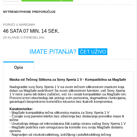
MYTRENDYPHONE PREPORUČUJE
PORUČI U NAREDNIH
46 SATA 07 MIN. 13 SEK.
ZA SLANJE U PONEDELJAK.
IMATE PITANJA?
ČET UŽIVO
Opis
Maska od Tečnog Silikona za Sony Xperia 1 V - Kompatibilna sa MagSafe
Nadogradite svoj Sony Xperia 1 V sa ovom tečnom silikonskom maskom koja
dolazi sa MagSafe podrškom! Sa ovom silikonskom futrolom, vaš Sony Xperia
1 V neće samo biti dobro zaštićen, već će i ostati kompatibilan sa MagSafe-om.
Precizni izrezi obezbeđuju lak pristup svim portovima, dugmadima i funkcijama,
garantujući besprekorno korisničko iskustvo bez ikakvih kompromisa.
Karakteristike:
- MagSafe kompatibilna tečna silikonska maska za Sony Xperia 1 V
- Čuvajte svoj pametni telefon bez oštećenja bez dodavanja prevelike mase ili
težine
- Unutrašnja obloga od mikrovlakana štiti zadnju stranu vašeg Sony Xperia 1 V
- MagSafe podrška vam omogućava da koristite svu svoju MagSafe dodatnu
opremu
- Napravljen od visokokvalitetnog, izdržljivog i polufleksibilnog tečnog