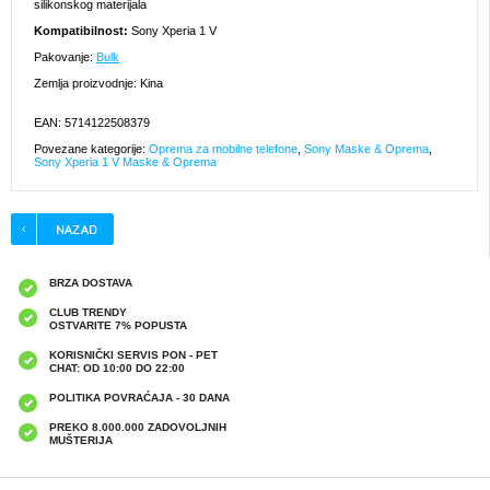
silikonskog materijala
Kompatibilnost:
Sony Xperia 1 V
Pakovanje:
Bulk
Zemlja proizvodnje: Kina
EAN: 5714122508379
Povezane kategorije:
Oprema za mobilne telefone
,
Sony Maske & Oprema
,
Sony Xperia 1 V Maske & Oprema
BRZA DOSTAVA
CLUB TRENDY
OSTVARITE 7% POPUSTA
KORISNIČKI SERVIS PON - PET
CHAT: OD 10:00 DO 22:00
POLITIKA POVRAĆAJA - 30 DANA
PREKO 8.000.000 ZADOVOLJNIH
MUŠTERIJA