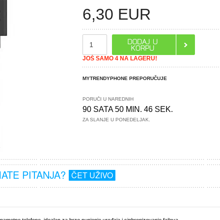
6,30
EUR
JOŠ SAMO 4 NA LAGERU!
MYTRENDYPHONE PREPORUČUJE
PORUČI U NAREDNIH
90 SATA 50 MIN. 45 SEK.
ZA SLANJE U PONEDELJAK.
MATE PITANJA?
ČET UŽIVO