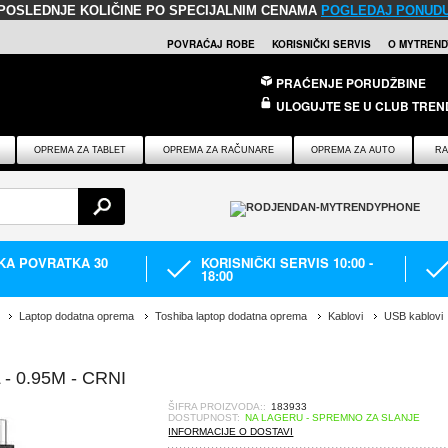
POSLEDNJE KOLIČINE PO SPECIJALNIM CENAMA
POGLEDAJ PONUD
POVRAĆAJ ROBE
KORISNIČKI SERVIS
O MYTREND
PRAĆENJE PORUDŽBINE
ULOGUJTE SE U CLUB TREN
OPREMA ZA TABLET
OPREMA ZA RAČUNARE
OPREMA ZA AUTO
RA
IKA POVRATKA 30
KORISNIČKI SERVIS 10:00 -
18:00
Laptop dodatna oprema
Toshiba laptop dodatna oprema
Kablovi
USB kablovi
- 0.95M - CRNI
ŠIFRA PROIZVODA::
183933
DOSTUPNOST:
NA LAGERU - SPREMNO ZA SLANJE
INFORMACIJE O DOSTAVI