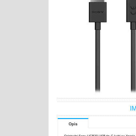
I
Opis