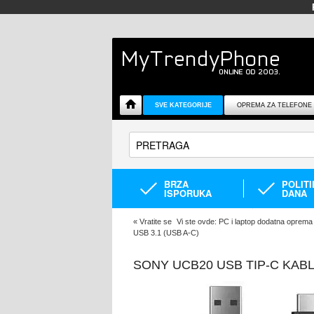
SVE KATEGORIJE
OPREMA ZA TELEFONE
BRZA
POLIT
ISPORUKA
DANA
«
Vratite se
Vi ste ovde:
PC i laptop dodatna oprema
USB 3.1 (USB A-C)
SONY UCB20 USB TIP-C KABL 