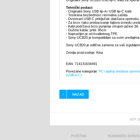
Originalni Sony UCB20 USB tip-C kabl za Xperia p
Tehnički podaci:
- Originalni Sony USB tip-A / USB tip-C kabl
- Testirana bezbednost i termalna zaštita
- Dvostrani USB-C priključak olakšava upotrebu.
- Za brzo i lako prebacivanje fajlova između uređ
- Kabl podržava brzo punjenje strujom jačine 3A.
- Dužina kabla: pribl. 95cm
- Napravljen je od kvalitetnog TPE.
- Sony UCB20 je kompatibilan sa svim uređajima
Sony UCB20 je odlična zamena za vaš izgubljeni i
Zemlja proizvodnje: Kina
EAN: 714131634491
Povezane kategorije:
PC i laptop dodatna oprem
(USB A-C)
MTP D
POČETNA
KORISNIČKI SERVIS