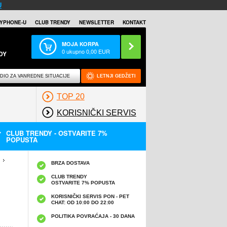
U
YPHONE-U
CLUB TRENDY
NEWSLETTER
KONTAKT
MOJA KORPA
0
ukupno
0,00
EUR
DY
DIO ZA VANREDNE SITUACIJE
LETNJI GEDŽETI
TOP 20
KORISNIČKI SERVIS
CLUB TRENDY - OSTVARITE 7%
POPUSTA
BRZA DOSTAVA
CLUB TRENDY
OSTVARITE 7% POPUSTA
KORISNIČKI SERVIS PON - PET
CHAT: OD 10:00 DO 22:00
POLITIKA POVRAĆAJA - 30 DANA