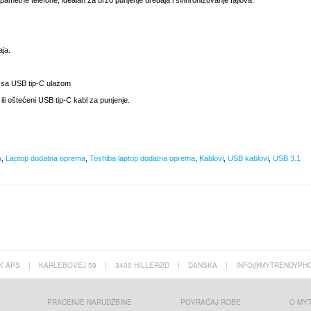
ametne telefone, idealan za brzo punjenje uređaja i sinhronizovanje fajlova.
aja.
 sa USB tip-C ulazom
li oštećeni USB tip-C kabl za punjenje.
a
,
Laptop dodatna oprema
,
Toshiba laptop dodatna oprema
,
Kablovi
,
USB kablovi
,
USB 3.1
K APS
|
KARLEBOVEJ 59
|
3400 HILLERØD
|
DANSKA
|
INFO@MYTRENDYPHO
PRAĆENJE NARUDŽBINE
POVRAĆAJ ROBE
O MY