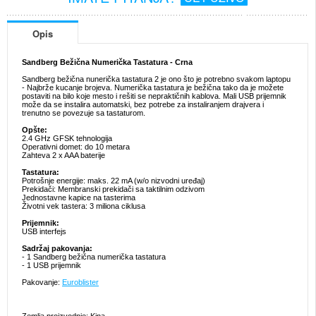
Opis
Sandberg Bežična Numerička Tastatura - Crna
Sandberg bežična nunerička tastatura 2 je ono što je potrebno svakom laptopu
- Najbrže kucanje brojeva. Numerička tastatura je bežična tako da je možete
postaviti na bilo koje mesto i rešiti se nepraktičnih kablova. Mali USB prijemnik
može da se instalira automatski, bez potrebe za instaliranjem drajvera i
trenutno se povezuje sa tastaturom.
Opšte:
2.4 GHz GFSK tehnologija
Operativni domet: do 10 metara
Zahteva 2 x AAA baterije
Tastatura:
Potrošnje energije: maks. 22 mA (w/o nizvodni uređaj)
Prekidači: Membranski prekidači sa taktilnim odzivom
Jednostavne kapice na tasterima
Životni vek tastera: 3 miliona ciklusa
Prijemnik:
USB interfejs
Sadržaj pakovanja:
- 1 Sandberg bežična numerička tastatura
- 1 USB prijemnik
Pakovanje:
Euroblister