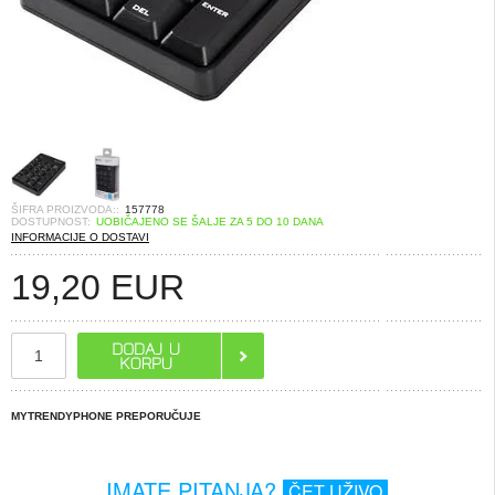
ŠIFRA PROIZVODA::
157778
DOSTUPNOST:
UOBIČAJENO SE ŠALJE ZA 5 DO 10 DANA
INFORMACIJE O DOSTAVI
19,20
EUR
MYTRENDYPHONE PREPORUČUJE
IMATE PITANJA?
ČET UŽIVO