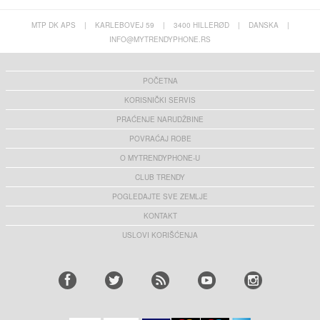
MTP DK APS
|
KARLEBOVEJ 59
|
3400 HILLERØD
|
DANSKA
|
INFO@MYTRENDYPHONE.RS
POČETNA
KORISNIČKI SERVIS
PRAĆENJE NARUDŽBINE
POVRAĆAJ ROBE
O MYTRENDYPHONE-U
CLUB TRENDY
POGLEDAJTE SVE ZEMLJE
KONTAKT
USLOVI KORIŠĆENJA