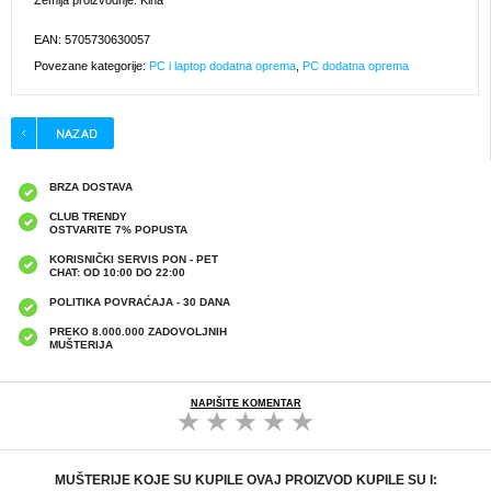
Zemlja proizvodnje: Kina
EAN: 5705730630057
Povezane kategorije:
PC i laptop dodatna oprema
,
PC dodatna oprema
BRZA DOSTAVA
CLUB TRENDY
OSTVARITE 7% POPUSTA
KORISNIČKI SERVIS PON - PET
CHAT: OD 10:00 DO 22:00
POLITIKA POVRAĆAJA - 30 DANA
PREKO 8.000.000 ZADOVOLJNIH
MUŠTERIJA
NAPIŠITE KOMENTAR
MUŠTERIJE KOJE SU KUPILE OVAJ PROIZVOD KUPILE SU I: