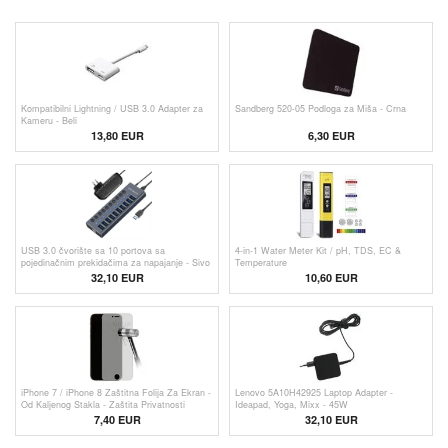
Kompatibilni Lightning / USB 3.0 Adapter za
Sandberg 520-05 Podloga za Miša - Crna
Kameru - Beli
13,80 EUR
6,30 EUR
USB 3.0 čvorište sa 10 portova sa
4-in-1 Water Meter Kit / pH, TDS, EC &
pojedinačnim prekidačima za napajanje - Sivo
Temperature
32,10 EUR
10,60
EUR
iPhone 7 / iPhone 8 Zaštitna Folija Za Ekran -
Lenovo 5A10H42925 Laptop Adapter -
Od Kaljenog Stakla - Zaštita Privatnosti
Ideapad, Yoga, Mixx - 45W
7,40 EUR
32,10 EUR