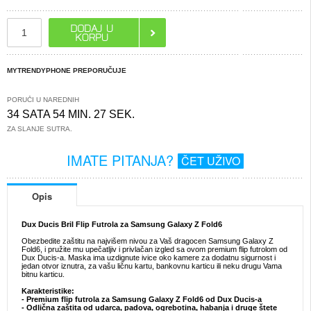
MYTRENDYPHONE PREPORUČUJE
PORUČI U NAREDNIH
34 SATA 54 MIN. 27 SEK.
ZA SLANJE SUTRA.
IMATE PITANJA?
ČET UŽIVO
Opis
Dux Ducis Bril Flip Futrola za Samsung Galaxy Z Fold6
Obezbedite zaštitu na najvišem nivou za Vaš dragocen Samsung Galaxy Z
Fold6, i pružite mu upečatljiv i privlačan izgled sa ovom premium flip futrolom od
Dux Ducis-a. Maska ima uzdignute ivice oko kamere za dodatnu sigurnost i
jedan otvor iznutra, za vašu ličnu kartu, bankovnu karticu ili neku drugu Vama
bitnu karticu.
Karakteristike:
- Premium flip futrola za Samsung Galaxy Z Fold6 od Dux Ducis-a
- Odlična zaštita od udarca, padova, ogrebotina, habanja i druge štete