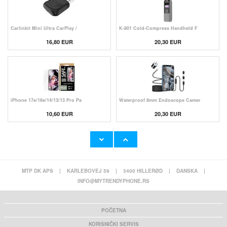
Carlinkit Mini Ultra CarPlay /
K-801 Cold-Compress Handheld F
16,80 EUR
20,30 EUR
iPhone 17e/16e/14/13/13 Pro Pa
Waterproof 8mm Endoscope Camer
10,60 EUR
20,30 EUR
MTP DK APS
|
KARLEBOVEJ 59
|
3400 HILLERØD
|
DANSKA
|
G13B WiFi TV Dongle / Screen M
100W 6-Port Fast Car Charger P
INFO@MYTRENDYPHONE.RS
13,80 EUR
8,50 EUR
POČETNA
KORISNIČKI SERVIS