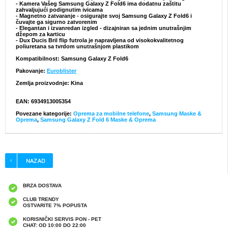
- Kamera Vašeg Samsung Galaxy Z Fold6 ima dodatnu zaštitu
zahvaljujući podignutim ivicama
- Magnetno zatvaranje - osigurajte svoj Samsung Galaxy Z Fold6 i
čuvajte ga sigurno zatvorenim
- Elegantan i izvanredan izgled - dizajniran sa jednim unutrašnjim
džepom za karticu
- Dux Ducis Bril flip futrola je napravljena od visokokvalitetnog
poliuretana sa tvrdom unutrašnjom plastikom
Kompatibilnost:
Samsung Galaxy Z Fold6
Pakovanje:
Euroblister
Zemlja proizvodnje: Kina
EAN: 6934913005354
Povezane kategorije:
Oprema za mobilne telefone
,
Samsung Maske &
Oprema
,
Samsung Galaxy Z Fold 6 Maske & Oprema
BRZA DOSTAVA
CLUB TRENDY
OSTVARITE 7% POPUSTA
KORISNIČKI SERVIS PON - PET
CHAT: OD 10:00 DO 22:00