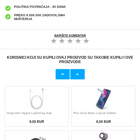
POLITIKA POVRAĆAJA - 30 DANA
PREKO 8.000.000 ZADOVOLJNIH
MUŠTERIJA
NAPIŠITE KOMENTAR
KORISNICI KOJI SU KUPILI OVAJ PROIZVOD SU TAKOĐE KUPILI I OVE
PROIZVODE
Originalni Apple MHJE3ZM/A USB
HHW 660W GaN 10-Port USB-C Cha
19,20 EUR
43,90 EUR
Originalni Apple Lightning Kab
Prio Dual Nano Liquid Zaštita
9,50 EUR
8,50 EUR