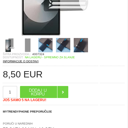
ŠIFRA PROIZVODA::
4007324
DOSTUPNOST:
NA LAGERU - SPREMNO ZA SLANJE
INFORMACIJE O DOSTAVI
8,50
EUR
JOŠ SAMO 5 NA LAGERU!
MYTRENDYPHONE PREPORUČUJE
PORUČI U NAREDNIH