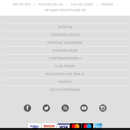
MTP DK APS
|
KARLEBOVEJ 59
|
3400 HILLERØD
|
DANSKA
|
INFO@MYTRENDYPHONE.RS
POČETNA
KORISNIČKI SERVIS
PRAĆENJE NARUDŽBINE
POVRAĆAJ ROBE
O MYTRENDYPHONE-U
CLUB TRENDY
POGLEDAJTE SVE ZEMLJE
KONTAKT
USLOVI KORIŠĆENJA