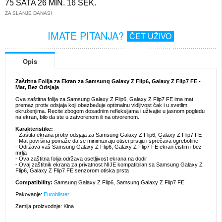
75 SATA 26 MIN. 16 SEK.
ZA SLANJE DANAS!
IMATE PITANJA?
ČET UŽIVO
Opis
Zaštitna Folija za Ekran za Samsung Galaxy Z Flip6, Galaxy Z Flip7 FE -
Mat, Bez Odsjaja
Ova zaštitna folija za Samsung Galaxy Z Flip6, Galaxy Z Flip7 FE ima mat
premaz protiv odsjaja koji obezbeđuje optimalnu vidljivost čak i u svetlim
okruženjima. Recite zbogom dosadnim refleksijama i uživajte u jasnom pogledu
na ekran, bilo da ste u zatvorenom ili na otvorenom.
Karakteristike:
- Zaštita ekrana protiv odsjaja za Samsung Galaxy Z Flip6, Galaxy Z Flip7 FE
- Mat površina pomaže da se minimiziraju otisci prstiju i sprečava ogrebotine
- Održava vaš Samsung Galaxy Z Flip6, Galaxy Z Flip7 FE ekran čistim i bez
mrlja
- Ova zaštitna folija održava osetljivost ekrana na dodir
- Ovaj zaštitnik ekrana za privatnost NIJE kompatibilan sa Samsung Galaxy Z
Flip6, Galaxy Z Flip7 FE senzorom otiska prsta
Compatibility:
Samsung Galaxy Z Flip6, Samsung Galaxy Z Flip7 FE
Pakovanje:
Euroblister
Zemlja proizvodnje: Kina