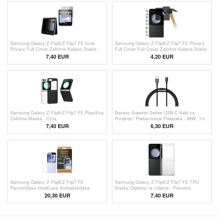
Samsung Galaxy Z Flip6/Z Flip7 FE Imak
Samsung Galaxy Z Flip6/Z Flip7 FE Privacy
Privacy Full Cover Zaštitno Kaljeno Staklo -
Full Cover Full Cover Zaštitno Kaljeno Staklo
9H
- 9H - Crne Ivice
7,40 EUR
4,20
EUR
Samsung Galaxy Z Flip6/Z Flip7 FE Plastična
Baseus Superior Series USB-C Kabl za
Zaštitna Maska - Crna
Punjenje i Prebacivanje Podataka - 66W, 1m -
Crni
7,40 EUR
6,30 EUR
Samsung Galaxy Z Flip6/Z Flip7 FE
Samsung Galaxy Z Flip6/Z Flip7 FE TPU
PanzerGlass HardCase Antibakterijska
Maska Otporna na Udarce - Providna
Maska - Providna
20,30 EUR
7,40 EUR