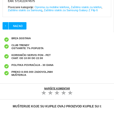
EAN: 5714122474575
Povezane kategorije:
Oprema za mobilne telefone
,
Zaštitno staklo za telefon
,
Zaštitno staklo za Samsung
,
Zaštitno staklo za Samsung Galaxy Z Flip 6
BRZA DOSTAVA
CLUB TRENDY
OSTVARITE 7% POPUSTA
KORISNIČKI SERVIS PON - PET
CHAT: OD 10:00 DO 22:00
POLITIKA POVRAĆAJA - 30 DANA
PREKO 8.000.000 ZADOVOLJNIH
MUŠTERIJA
NAPIŠITE KOMENTAR
MUŠTERIJE KOJE SU KUPILE OVAJ PROIZVOD KUPILE SU I: