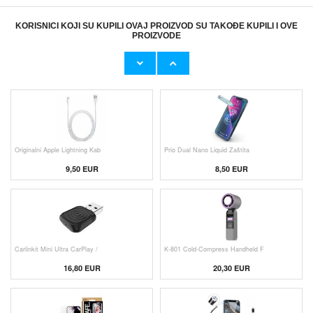
KORISNICI KOJI SU KUPILI OVAJ PROIZVOD SU TAKOĐE KUPILI I OVE
PROIZVODE
Originalni Apple MHJE3ZM/A USB
HHW 660W GaN 10-Port USB-C Cha
19,20 EUR
43,90 EUR
Originalni Apple Lightning Kab
Prio Dual Nano Liquid Zaštita
9,50 EUR
8,50 EUR
Carlinkit Mini Ultra CarPlay /
K-801 Cold-Compress Handheld F
16,80 EUR
20,30 EUR