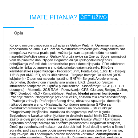
IMATE PITANJA?
ČET UŽIVO
Opis
Korak u novu eru inovacija u zdravlju sa Galaxy Watch7. Opremljen snažnim
procesorom od 3nm i GPS-om sa dvostrukom frekvencijom, ovaj pametni sat
omogućava vam da pratite puls, vežbanja i san sa preciznošću koristeći
napredni BioActive senzor. Galaxy AI pruža uvide sa Energy Score, pomažući
vam da planirate dan. Njegov elegantan dizajn i prilagodljivi brojčanici
poboljšavaju vaš stil, dok karakteristike poput detekcije pada i FDA-odobrene
detekcije rizika od apneje u snu daju prioritet vašem zdravlju.
Ključne
karakteristike i specifikacije
- Procesor: 3nm, Penta-Core, 1.6GHz - Displej:
1.5" Super AMOLED, 480 x 480 piksela - Trajanje baterije: Do 40 sati (AOD
isključen) - Otpornost na vodu i prašinu: 5 ATM - Senzori: Akcelerometar,
Barometar, Bioelektrična impedansna analiza, EKG, Žiroskop, Senzor
infracrvene temperature, Optički pulsni senzor - Skladištenje: 32GB (21.1GB
dostupno) - Memorija: 2GB RAM - Povezivanje: GPS, Glonass, Beidou, Galileo,
NFC, Bluetooth v5.3 - Kompatibilnost: Android
Idealni primeri korišćenja
-
Praćenje fitnesa: Nadgledanje preko 90 vežbi, sastava tela i efikasnosti trčanja.
- Praćenje zdravlja: Praćenje srčanog ritma, obrazaca spavanja i detekcija
rizika od apneje u snu. - Navigacija: Korišćenje preciznog GPS-a sa
dvostrukom frekvencijom za aktivnosti na otvorenom. - Stil i funkcija:
Prilagođavanje brojčanika i narukvica da odgovaraju vašem izgledu. -
Bezbednosne karakteristike: Korišćenje detekcije pada i hitnih SOS signala.
Zašto je ovaj proizvod savršen za kupovinu
Galaxy Watch7 kombinuje
napredno praćenje zdravlja sa snažnim procesorom i elegantnim dizajnom,
čineći ga sveobuhvatnim alatom za dobrobit i stil. Nudi detaljne uvide u fitnes i
zdravlje, podržava razne opcije povezivanja i pruža pouzdane performanse,
osiguravajući da zadovoljava potrebe modernih korisnika.
Zanimljivosti o
pametnim satovima
- Praćenje zdravlja: Pametni satovi pružaju podatke o