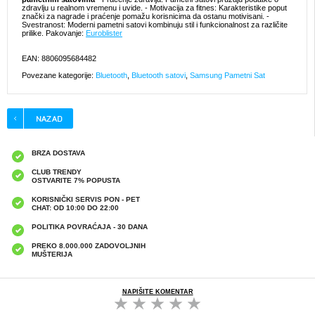
zdravlju u realnom vremenu i uvide. - Motivacija za fitnes: Karakteristike poput
znački za nagrade i praćenje pomažu korisnicima da ostanu motivisani. -
Svestranost: Moderni pametni satovi kombinuju stil i funkcionalnost za različite
prilike. Pakovanje:
Euroblister
EAN: 8806095684482
Povezane kategorije:
Bluetooth
,
Bluetooth satovi
,
Samsung Pametni Sat
BRZA DOSTAVA
CLUB TRENDY
OSTVARITE 7% POPUSTA
KORISNIČKI SERVIS PON - PET
CHAT: OD 10:00 DO 22:00
POLITIKA POVRAĆAJA - 30 DANA
PREKO 8.000.000 ZADOVOLJNIH
MUŠTERIJA
NAPIŠITE KOMENTAR