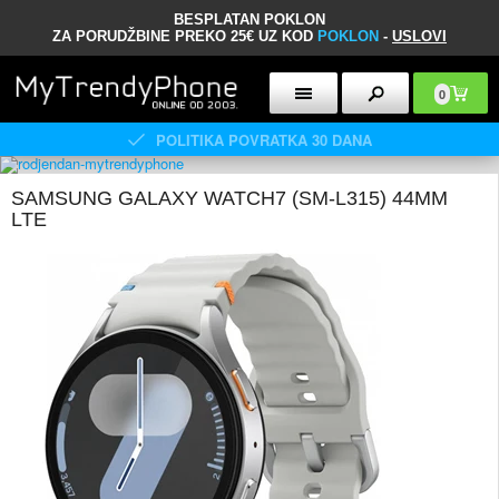
BESPLATAN POKLON
ZA PORUDŽBINE PREKO 25€ UZ KOD
POKLON
-
USLOVI
0
POLITIKA POVRATKA 30 DANA
SAMSUNG GALAXY WATCH7 (SM-L315) 44MM
LTE