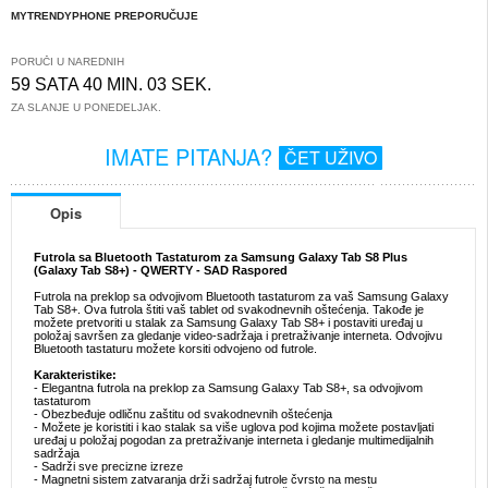
MYTRENDYPHONE PREPORUČUJE
PORUČI U NAREDNIH
59 SATA 40 MIN. 03 SEK.
ZA SLANJE U PONEDELJAK.
IMATE PITANJA?
ČET UŽIVO
Opis
Futrola sa Bluetooth Tastaturom za Samsung Galaxy Tab S8 Plus
(Galaxy Tab S8+) - QWERTY - SAD Raspored
Futrola na preklop sa odvojivom Bluetooth tastaturom za vaš Samsung Galaxy
Tab S8+. Ova futrola štiti vaš tablet od svakodnevnih oštećenja. Takođe je
možete pretvoriti u stalak za Samsung Galaxy Tab S8+ i postaviti uređaj u
položaj savršen za gledanje video-sadržaja i pretraživanje interneta. Odvojivu
Bluetooth tastaturu možete korsiti odvojeno od futrole.
Karakteristike:
- Elegantna futrola na preklop za Samsung Galaxy Tab S8+, sa odvojivom
tastaturom
- Obezbeđuje odličnu zaštitu od svakodnevnih oštećenja
- Možete je koristiti i kao stalak sa više uglova pod kojima možete postavljati
uređaj u položaj pogodan za pretraživanje interneta i gledanje multimedijalnih
sadržaja
- Sadrži sve precizne izreze
- Magnetni sistem zatvaranja drži sadržaj futrole čvrsto na mestu