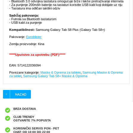
- Bluetooth 3.0 odvojiva tastatura omogućuje brže i lakše pretraživanje interneta
- Za punjenje 200mAh baterije na tastaturi koristite USB kabl koji dobijate uz nju
- Tastatura ima odličan taktilni odziv
Sadržaj pakovanja:
- Futrola sa Bluetooth tastaturom
- USB kabl za punjenje
Kompatibilnost:
Samsung Galaxy Tab S8 Plus (Galaxy Tab S8+)
Pakovanje:
Euroblister
Zemlja proizvodnje: Kina
*****Uputstvo za upotrebu (PDF)*****
EAN: 5714122036094
Povezane kategorije:
Maske & Oprema za tablete
,
Samsung Maske & Oprema
za tablet
,
Samsung Galaxy Tab S8+ Maske & Oprema
BRZA DOSTAVA
CLUB TRENDY
OSTVARITE 7% POPUSTA
KORISNIČKI SERVIS PON - PET
CHAT: OD 10:00 DO 22:00