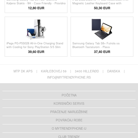
Kaljeno Staklo - 9H - Case Friendly - Providno
Magnetic Leather Keyboard Case with
Touchpad - Black
12,80 EUR
50,30 EUR
iPega PG-P5S028 All-in-One Charging Stand
Samsung Galaxy Tab S8+ Futrola sa
with Cooling for Sony PlayStation 5/5 Slim
Bluetooth Tastaturom - Plava
39,60 EUR
37,40
EUR
MTP DK APS
|
KARLEBOVEJ 59
|
3400 HILLERØD
|
DANSKA
|
INFO@MYTRENDYPHONE.RS
POČETNA
KORISNIČKI SERVIS
PRAĆENJE NARUDŽBINE
POVRAĆAJ ROBE
O MYTRENDYPHONE-U
CLUB TRENDY