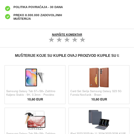
POLITIKA POVRAĆAJA - 30 DANA
PREKO 8.000.000 ZADOVOLJNIH
MUŠTERIJA
NAPIŠITE KOMENTAR
MUŠTERIJE KOJE SU KUPILE OVAJ PROIZVOD KUPILE SU I:
Samsung Galaxy Tab S7+/S8+ Zaštitno
Card Set Serija Samsung Galaxy S23 5G
Kaljeno Staklo - 9H, 0.3mm - Providno
Futrola-Novčanik - Braon
10,60 EUR
10,60 EUR
Samsung Galaxy Tab S9+/S8+ Zaštitno
iPad 2022/2025/Air 11 2024/2025/2026 K10P