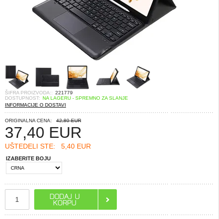
ŠIFRA PROIZVODA::
221779
DOSTUPNOST:
NA LAGERU - SPREMNO ZA SLANJE
INFORMACIJE O DOSTAVI
ORIGINALNA CENA:
42,80 EUR
37,40
EUR
UŠTEDELI STE:
5,40 EUR
IZABERITE BOJU