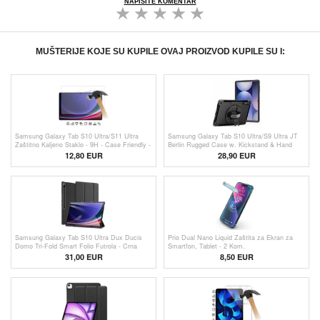
NAPIŠITE KOMENTAR
MUŠTERIJE KOJE SU KUPILE OVAJ PROIZVOD KUPILE SU I:
Samsung Galaxy Tab S10 Ultra/S11 Ultra
Samsung Galaxy Tab S10 Ultra/S9 Ultra JT
Zaštitno Kaljeno Staklo - 9H - Case Friendly -
Berlin Rugged Case w. Kickstand & Hand
Providno
Strap - Black
12,80 EUR
28,90 EUR
Samsung Galaxy Tab S10 Ultra Dux Ducis
Prio Dual Nano Liquid Zaštita za Ekran za
Domo Tri-Fold Smart Folio Futrola - Crna
Smartfon, Tablet - 2 Kom.
31,00 EUR
8,50 EUR