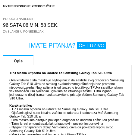
MYTRENDYPHONE PREPORUČUJE
PORUČI U NAREDNIH
96 SATA 06 MIN. 58 SEK.
ZA SLANJE U PONEDELJAK.
IMATE PITANJA?
ČET UŽIVO
Opis
TPU Maska Otporna na Udarce za Samsung Galaxy Tab S10 Ultra
Ova kristalno čista maska je najbolji način da zaštitite svoj dragoceni Samsung
Galaxy Tab S10 Ultra od svakog svakodnevnog oštećenja bez promene
njegovog izgleda. Napravljena je od izuzetno izdržljivog TPU-a sa silikonskom
fleksibilnošću i sa ojačanim uglovima za efikasniju zaštitu. Ultra lagana,
jednostavno dizajnirana maska savršeno pristaje Vašem Samsung Galaxy Tab
S10 Ultra.
Karakteristike:
- TPU maska otporna na udarce za Samsung Galaxy Tab S10 Ultra
- Ojačani uglovi nude idealnu zaštitu od udaraca i padova za Vaš Samsung
Galaxy Tab S10 Ultra
- Ova maska ima osetljive poklopce dugmadi za dodatnu zaštitu od prašine
- Tačni izrezi omogućavaju lak pristup svim potrebnim portovima
- Njegov transparentni dizajn Vam omogućava da pokažete lepotu svog
Samsung Galaxy Tab S10 Ultra
- Maska je napravljeno od izuzetno izdržljivog TPU-a