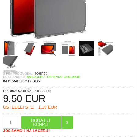
ŠIFRA PROIZVODA::
4008750
DOSTUPNOST:
NA LAGERU - SPREMNO ZA SLANJE
INFORMACIJE O DOSTAVI
ORIGINALNA CENA:
10,60 EUR
9,50
EUR
UŠTEDELI STE:
1,10 EUR
JOŠ SAMO 1 NA LAGERU!