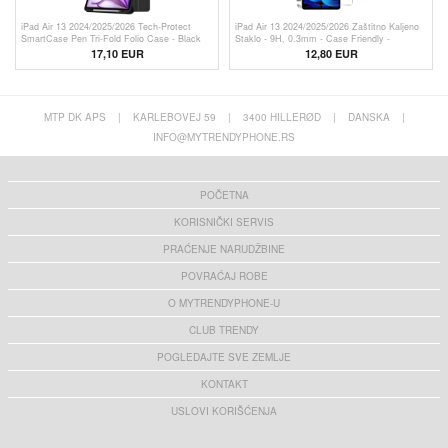
iPad Air 13 2024/2025/2026 Tech-Protect
iPad Air 13 2024/2025/2026 Zaštitno Kaljeno
SmartCase Pen Tri-Fold Folio Case - Black
Staklo - 9H, 0.3mm - Case Friendly -
Providno
17,10 EUR
12,80 EUR
MTP DK APS
|
KARLEBOVEJ 59
|
3400 HILLERØD
|
DANSKA
|
INFO@MYTRENDYPHONE.RS
POČETNA
KORISNIČKI SERVIS
PRAĆENJE NARUDŽBINE
POVRAĆAJ ROBE
O MYTRENDYPHONE-U
CLUB TRENDY
POGLEDAJTE SVE ZEMLJE
KONTAKT
USLOVI KORIŠĆENJA