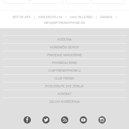
MTP DK APS
|
KARLEBOVEJ 59
|
3400 HILLERØD
|
DANSKA
|
INFO@MYTRENDYPHONE.RS
POČETNA
KORISNIČKI SERVIS
PRAĆENJE NARUDŽBINE
POVRAĆAJ ROBE
O MYTRENDYPHONE-U
CLUB TRENDY
POGLEDAJTE SVE ZEMLJE
KONTAKT
USLOVI KORIŠĆENJA