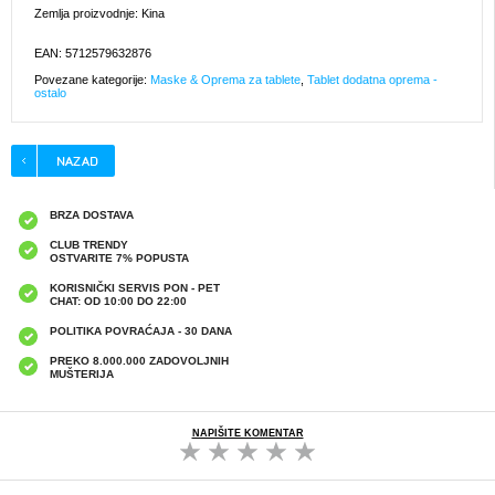
Zemlja proizvodnje: Kina
EAN: 5712579632876
Povezane kategorije:
Maske & Oprema za tablete
,
Tablet dodatna oprema -
ostalo
BRZA DOSTAVA
CLUB TRENDY
OSTVARITE 7% POPUSTA
KORISNIČKI SERVIS PON - PET
CHAT: OD 10:00 DO 22:00
POLITIKA POVRAĆAJA - 30 DANA
PREKO 8.000.000 ZADOVOLJNIH
MUŠTERIJA
NAPIŠITE KOMENTAR