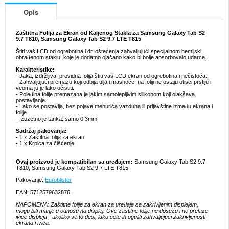
Opis
Zaštitna Folija za Ekran od Kaljenog Stakla za Samsung Galaxy Tab S2
9.7 T810, Samsung Galaxy Tab S2 9.7 LTE T815
Štiti vaš LCD od ogrebotina i dr. oštećenja zahvaljujući specijalnom hemijski
obrađenom staklu, koje je dodatno ojačano kako bi bolje apsorbovalo udarce.
Karakteristike:
- Jaka, izdržljiva, providna folija štiti vaš LCD ekran od ogrebotina i nečistoća.
- Zahvaljujući premazu koji odbija ulja i masnoće, na foliji ne ostaju otisci prstiju i
veoma ju je lako očistiti.
- Poleđina folije premazana je jakim samolepljivim silikonom koji olakšava
postavljanje.
- Lako se postavlja, bez pojave mehurića vazduha ili prljavštine između ekrana i
folije.
- Izuzetno je tanka: samo 0.3mm
Sadržaj pakovanja:
- 1 x Zaštitna folija za ekran
- 1 x Krpica za čišćenje
Ovaj proizvod je kompatibilan sa uređajem:
Samsung Galaxy Tab S2 9.7
T810, Samsung Galaxy Tab S2 9.7 LTE T815
Pakovanje:
Euroblister
EAN: 5712579632876
NAPOMENA: Zaštitne folije za ekran za uređaje sa zakrivljenim displejem,
mogu biti manje u odnosu na displej. Ove zaštitne folije ne dosežu i ne prelaze
ivice displeja - ukoliko se to desi, lako ćete ih oguliti zahvaljujući zakrivljenosti
ekrana i ivica.