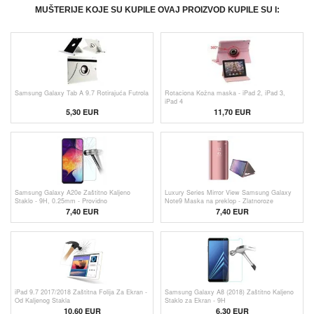
MUŠTERIJE KOJE SU KUPILE OVAJ PROIZVOD KUPILE SU I:
Samsung Galaxy Tab A 9.7 Rotirajuća Futrola
Rotaciona Kožna maska - iPad 2, iPad 3,
iPad 4
5,30
EUR
11,70 EUR
Samsung Galaxy A20e Zaštitno Kaljeno
Luxury Series Mirror View Samsung Galaxy
Staklo - 9H, 0.25mm - Providno
Note9 Maska na preklop - Zlatnoroze
7,40 EUR
7,40 EUR
iPad 9.7 2017/2018 Zaštitna Folija Za Ekran -
Samsung Galaxy A8 (2018) Zaštitno Kaljeno
Od Kaljenog Stakla
Staklo za Ekran - 9H
10,60 EUR
6,30 EUR