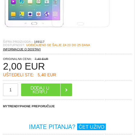
ŠIFRA PROIZVODA::
169117
DOSTUPNOST:
UOBIČAJENO SE ŠALJE ZA 20 DO 25 DANA
INFORMACIJE O DOSTAVI
ORIGINALNA CENA:
7,40 EUR
2,00
EUR
UŠTEDELI STE:
5,40 EUR
MYTRENDYPHONE PREPORUČUJE
IMATE PITANJA?
ČET UŽIVO