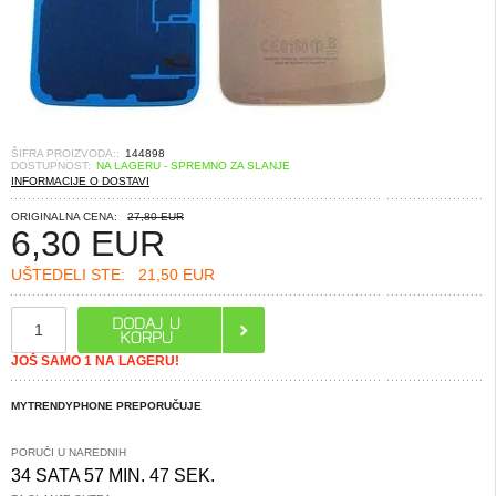
ŠIFRA PROIZVODA::
144898
DOSTUPNOST:
NA LAGERU - SPREMNO ZA SLANJE
INFORMACIJE O DOSTAVI
ORIGINALNA CENA:
27,80 EUR
6,30
EUR
UŠTEDELI STE:
21,50 EUR
JOŠ SAMO 1 NA LAGERU!
MYTRENDYPHONE PREPORUČUJE
PORUČI U NAREDNIH
34 SATA 57 MIN. 47 SEK.