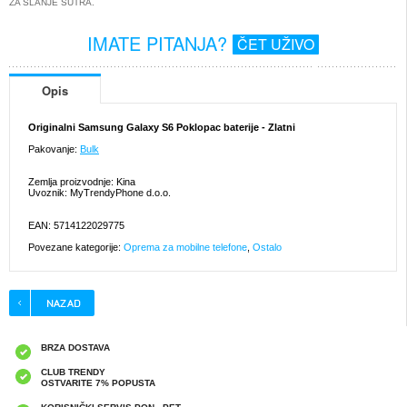
ZA SLANJE SUTRA.
IMATE PITANJA?
ČET UŽIVO
Opis
Originalni Samsung Galaxy S6 Poklopac baterije - Zlatni
Pakovanje:
Bulk
Zemlja proizvodnje: Kina
Uvoznik: MyTrendyPhone d.o.o.
EAN: 5714122029775
Povezane kategorije:
Oprema za mobilne telefone
,
Ostalo
BRZA DOSTAVA
CLUB TRENDY
OSTVARITE 7% POPUSTA