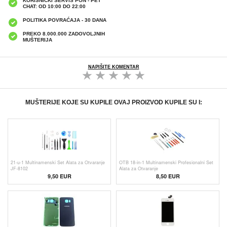
KORISNIČKI SERVIS PON - PET
CHAT: OD 10:00 DO 22:00
POLITIKA POVRAĆAJA - 30 DANA
PREKO 8.000.000 ZADOVOLJNIH
MUŠTERIJA
NAPIŠITE KOMENTAR
MUŠTERIJE KOJE SU KUPILE OVAJ PROIZVOD KUPILE SU I:
21-u-1 Multinamenski Set Alata za Otvaranje
OTB 18-in-1 Multinamenski Profesionalni Set
JF-8102
Alata za Otvaranje
9,50 EUR
8,50 EUR