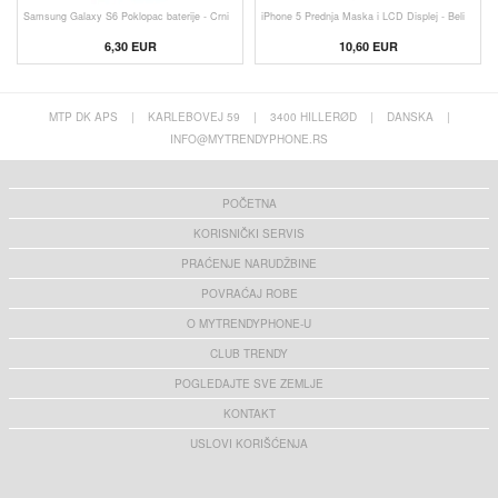
Samsung Galaxy S6 Poklopac baterije - Crni
iPhone 5 Prednja Maska i LCD Displej - Beli
6,30
EUR
10,60
EUR
MTP DK APS
|
KARLEBOVEJ 59
|
3400 HILLERØD
|
DANSKA
|
INFO@MYTRENDYPHONE.RS
POČETNA
KORISNIČKI SERVIS
PRAĆENJE NARUDŽBINE
POVRAĆAJ ROBE
O MYTRENDYPHONE-U
CLUB TRENDY
POGLEDAJTE SVE ZEMLJE
KONTAKT
USLOVI KORIŠĆENJA