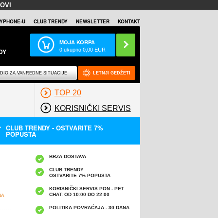
OVI
YPHONE-U
CLUB TRENDY
NEWSLETTER
KONTAKT
MOJA KORPA
0
ukupno
0,00
EUR
DY
DIO ZA VANREDNE SITUACIJE
LETNJI GEDŽETI
TOP 20
KORISNIČKI SERVIS
CLUB TRENDY - OSTVARITE 7%
POPUSTA
BRZA DOSTAVA
CLUB TRENDY
OSTVARITE 7% POPUSTA
KORISNIČKI SERVIS PON - PET
CHAT: OD 10:00 DO 22:00
NA
POLITIKA POVRAĆAJA - 30 DANA