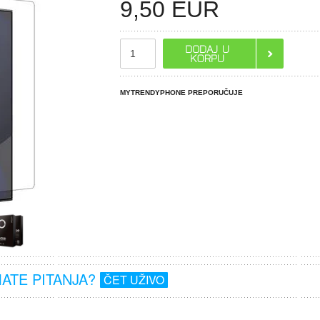
9,50
EUR
MYTRENDYPHONE PREPORUČUJE
MATE PITANJA?
ČET UŽIVO