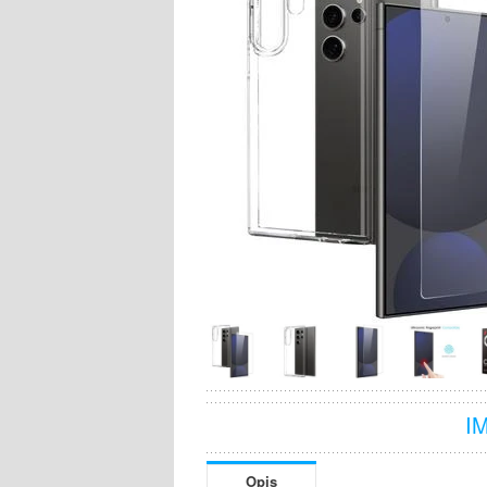
I
Opis