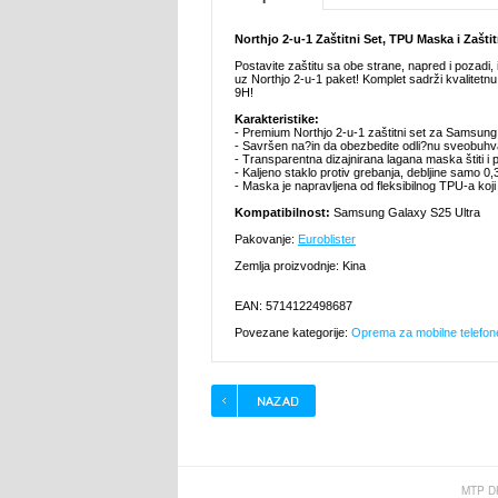
Northjo 2-u-1 Zaštitni Set, TPU Maska i Zašt
Postavite zaštitu sa obe strane, napred i pozadi,
uz Northjo 2-u-1 paket! Komplet sadrži kvalitetnu
9H!
Karakteristike:
- Premium Northjo 2-u-1 zaštitni set za Samsung
- Savršen na?in da obezbedite odli?nu sveobuhv
- Transparentna dizajnirana lagana maska štiti i
- Kaljeno staklo protiv grebanja, debljine samo 0
- Maska je napravljena od fleksibilnog TPU-a koji
Kompatibilnost:
Samsung Galaxy S25 Ultra
Pakovanje:
Euroblister
Zemlja proizvodnje: Kina
EAN: 5714122498687
Povezane kategorije:
Oprema za mobilne telefon
MTP D