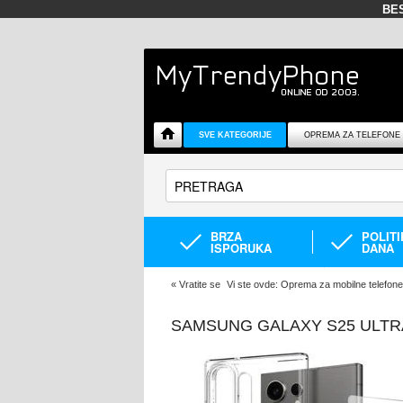
BE
SVE KATEGORIJE
OPREMA ZA TELEFONE
BRZA
POLIT
ISPORUKA
DANA
«
Vratite se
Vi ste ovde:
Oprema za mobilne telefone
SAMSUNG GALAXY S25 ULTRA 