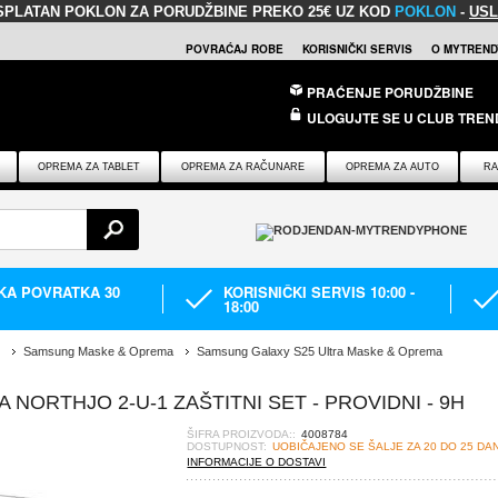
SPLATAN POKLON
ZA PORUDŽBINE PREKO 25€ UZ KOD
POKLON
-
USL
POVRAĆAJ ROBE
KORISNIČKI SERVIS
O MYTREND
PRAĆENJE PORUDŽBINE
ULOGUJTE SE U CLUB TREN
OPREMA ZA TABLET
OPREMA ZA RAČUNARE
OPREMA ZA AUTO
RA
IKA POVRATKA 30
KORISNIČKI SERVIS 10:00 -
18:00
Samsung Maske & Oprema
Samsung Galaxy S25 Ultra Maske & Oprema
NORTHJO 2-U-1 ZAŠTITNI SET - PROVIDNI - 9H
ŠIFRA PROIZVODA::
4008784
DOSTUPNOST:
UOBIČAJENO SE ŠALJE ZA 20 DO 25 DA
INFORMACIJE O DOSTAVI