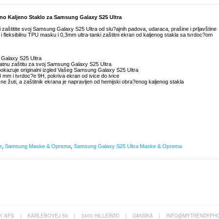
itno Kaljeno Staklo za Samsung Galaxy S25 Ultra
 i zaštitite svoj Samsung Galaxy S25 Ultra od slu?ajnih padova, udaraca, prašine i prljavštine
 i fleksibilnu TPU masku i 0,3mm ultra-tanki zaštitni ekran od kaljenog stakla sa tvrdoc?om
 Galaxy S25 Ultra
atnu zaštitu za svoj Samsung Galaxy S25 Ultra
 pokazuje originalni izgled Vašeg Samsung Galaxy S25 Ultra
,3 mm i tvrdoc?e 9H, pokriva ekran od ivice do ivice
 ne žuti, a zaštitnik ekrana je napravljen od hemijski obra?enog kaljenog stakla
e
,
Samsung Maske & Oprema
,
Samsung Galaxy S25 Ultra Maske & Oprema
K APS
|
KARLEBOVEJ 59
|
3400 HILLERØD
|
DANSKA
|
INFO@MYTRENDYPHO