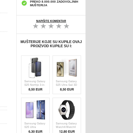
PREKO 8.000.000 ZADOVOLJNIH
MUŠTERIJA
NAPIŠITE KOMENTAR
MUŠTERIJE KOJE SU KUPILE OVAJ
PROIZVOD KUPILE SU I:
Samsung Galaxy
Samsung Galaxy
S25 Northjo 3-in-
S25 Ultra Saii 3D
1 Protection Set -
Premium
8,50
EUR
8,50 EUR
Clear
Zaštitno Kaljeno
Staklo - 9H - 2
kom.
Samsung Galaxy
Samsung Galaxy
S25 Ultra
Watch4/Watch4
Premium
Classic/Watch5/Watch6/Watch
6,30 EUR
12,80 EUR