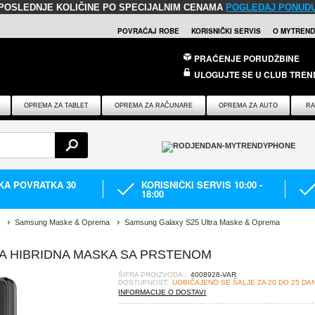
POSLEDNJE KOLIČINE PO SPECIJALNIM CENAMA
POGLEDAJ PONUD
POVRAĆAJ ROBE
KORISNIČKI SERVIS
O MYTREND
PRAĆENJE PORUDŽBINE
ULOGUJTE SE U CLUB TREN
OPREMA ZA TABLET
OPREMA ZA RAČUNARE
OPREMA ZA AUTO
RA
IKA POVRATKA 30
KORISNIČKI SERVIS 10:00 -
18:00
Samsung Maske & Oprema
Samsung Galaxy S25 Ultra Maske & Oprema
A HIBRIDNA MASKA SA PRSTENOM
ŠIFRA PROIZVODA::
4008928-VAR
DOSTUPNOST:
UOBIČAJENO SE ŠALJE ZA 20 DO 25 DA
INFORMACIJE O DOSTAVI