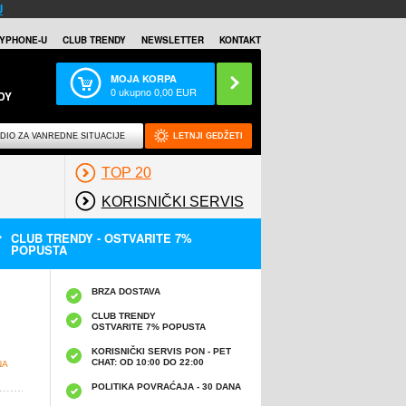
U
YPHONE-U
CLUB TRENDY
NEWSLETTER
KONTAKT
MOJA KORPA
0
ukupno
0,00
EUR
DY
DIO ZA VANREDNE SITUACIJE
LETNJI GEDŽETI
TOP 20
KORISNIČKI SERVIS
CLUB TRENDY - OSTVARITE 7%
POPUSTA
BRZA DOSTAVA
CLUB TRENDY
OSTVARITE 7% POPUSTA
KORISNIČKI SERVIS PON - PET
CHAT: OD 10:00 DO 22:00
NA
POLITIKA POVRAĆAJA - 30 DANA