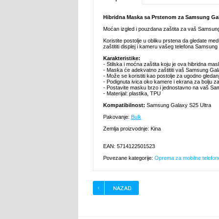
Hibridna Maska sa Prstenom za Samsung Gal
Moćan izgled i pouzdana zaštita za vaš Samsun
Koristite postolje u obliku prstena da gledate m
zaštititi displej i kameru vašeg telefona Samsun
Karakteristike:
- Stilska i moćna zaštita koju je ova hibridna m
- Maska će adekvatno zaštititi vaš Samsung Gal
- Može se koristiti kao postolje za ugodno gledan
- Podignuta ivica oko kamere i ekrana za bolju za
- Postavite masku brzo i jednostavno na vaš S
- Materijal: plastika, TPU
Kompatibilnost:
Samsung Galaxy S25 Ultra
Pakovanje:
Bulk
Zemlja proizvodnje: Kina
EAN: 5714122501523
Povezane kategorije:
Oprema za mobilne telefon