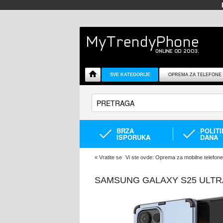
SVE KATEGORIJE
OPREMA ZA TELEFONE
BRZA
POLIT
ISPORUKA
DANA
«
Vratite se
Vi ste ovde:
Oprema za mobilne telefone
SAMSUNG GALAXY S25 ULTR