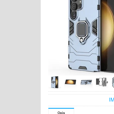
I
Opis