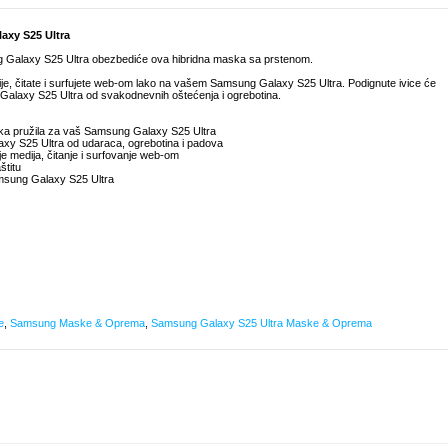
axy S25 Ultra
g Galaxy S25 Ultra obezbediće ova hibridna maska sa prstenom.
edije, čitate i surfujete web-om lako na vašem Samsung Galaxy S25 Ultra. Podignute ivice će
g Galaxy S25 Ultra od svakodnevnih oštećenja i ogrebotina.
aska pružila za vaš Samsung Galaxy S25 Ultra
axy S25 Ultra od udaraca, ogrebotina i padova
je medija, čitanje i surfovanje web-om
štitu
amsung Galaxy S25 Ultra
e
,
Samsung Maske & Oprema
,
Samsung Galaxy S25 Ultra Maske & Oprema