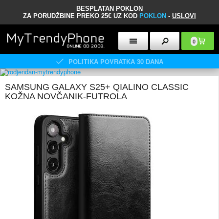
BESPLATAN POKLON
ZA PORUDŽBINE PREKO 25€ UZ KOD
POKLON
-
USLOVI
0
POLITIKA POVRATKA 30 DANA
SAMSUNG GALAXY S25+ QIALINO CLASSIC
KOŽNA NOVČANIK-FUTROLA