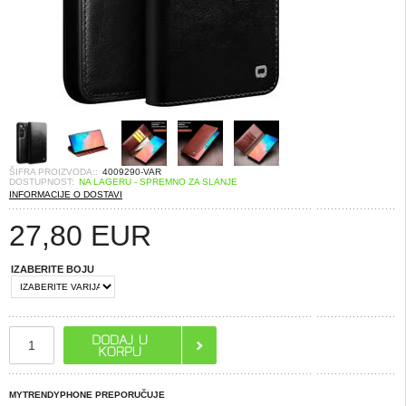
ŠIFRA PROIZVODA::
4009290-VAR
DOSTUPNOST:
NA LAGERU - SPREMNO ZA SLANJE
INFORMACIJE O DOSTAVI
27,80
EUR
IZABERITE BOJU
MYTRENDYPHONE PREPORUČUJE