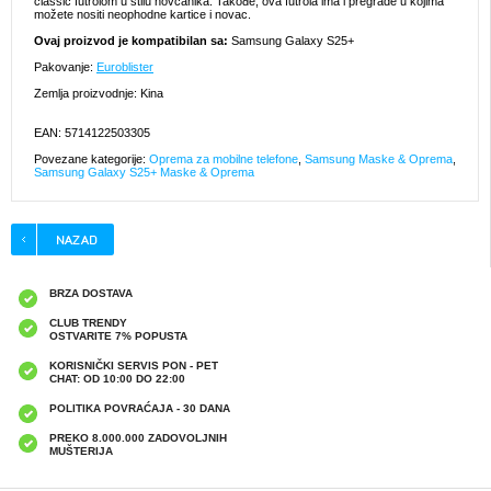
classic futrolom u stilu novčanika. Takođe, ova futrola ima i pregrade u kojima
možete nositi neophodne kartice i novac.
Ovaj proizvod je kompatibilan sa:
Samsung Galaxy S25+
Pakovanje:
Euroblister
Zemlja proizvodnje: Kina
EAN: 5714122503305
Povezane kategorije:
Oprema za mobilne telefone
,
Samsung Maske & Oprema
,
Samsung Galaxy S25+ Maske & Oprema
BRZA DOSTAVA
CLUB TRENDY
OSTVARITE 7% POPUSTA
KORISNIČKI SERVIS PON - PET
CHAT: OD 10:00 DO 22:00
POLITIKA POVRAĆAJA - 30 DANA
PREKO 8.000.000 ZADOVOLJNIH
MUŠTERIJA