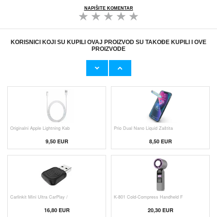
NAPIŠITE KOMENTAR
KORISNICI KOJI SU KUPILI OVAJ PROIZVOD SU TAKOĐE KUPILI I OVE
PROIZVODE
Originalni Apple MHJE3ZM/A USB
HHW 660W GaN 10-Port USB-C Cha
19,20 EUR
43,90 EUR
Originalni Apple Lightning Kab
Prio Dual Nano Liquid Zaštita
9,50 EUR
8,50 EUR
Carlinkit Mini Ultra CarPlay /
K-801 Cold-Compress Handheld F
16,80 EUR
20,30 EUR