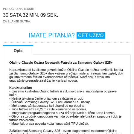
PORUČI U NAREDNIH
30 SATA 32 MIN. 09 SEK.
ZA SLANJE SUTRA.
IMATE PITANJA?
ČET UŽIVO
Opis
Qialino Classic Kožna Novčanik-Futrola za Samsung Galaxy S25+
Napravljena od kvalitetne goveđe kože, Qialino Classic kožna novčanik-futrola
za Samsung Galaxy S25+ daje vašem uređaju moderan i elegantan izgled, dok
ga istovremeno štiti od svakodnevnih oštećenja. Novčanik-futrola ima
unutrašnje pregrade za držanje kartica i novca.
Karakteristike:
- Izuzetno kvalitetna Qialino futrola u stilu novčanika, napravljena od prave
kože.
- Nežna tekstura čini je prijatnom za držanje u ruci.
- Štiti vaš Samsung Galaxy S25+ od udaraca i sl. uticaja.
- Meka unutrašnja postava štiti displej od ogrebotina.
- Ivice futrole štrče 0,2cm i štite kameru od oštećenja.
- Integrisane pregrade pogodne su za držanje kartica, lične karte i novca.
- Otvor za zvučnik omogućuje vam da obavljate telefonske razgovore i dok je
futrola zatvorena.
- Materijali: prava goveđa koža i unutrašnji TPU uložak.
Zaštitite svoj Samsung Galaxy S25+ ovom elegantnom i modernom Qialino