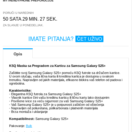
MYTRENDYPHONE PREPORUČUJE
PORUČI U NAREDNIH
50 SATA 29 MIN. 27 SEK.
ZA SLANJE U PONEDELJAK.
IMATE PITANJA?
ČET UŽIVO
Opis
KSQ Maska sa Pregradom za Karticu za Samsung Galaxy S25+
Zaštitite svoj Samsung Galaxy S25+ pomoću KSQ futrole sa držačem kartice.
U ovom slučaju, vaša lična karta ili kreditna kartica je dostupna u svakom
trenutku. Napravljen od jakih materijala, efikasno blokira vaš telefon od padova i
ogrebotina.
Karakteristike:
- Elegantna KSQ futrola za Samsung Galaxy S25+
- Vlasnik kartice čini vašu kreditnu karticu ili ličnu kartu lako dostupnim
- Povišene ivice za veću sigurnost za vaš Samsung Galaxy S25+
- Vaš Samsung Galaxy S25+ je u potpunosti zaštićen od oštećenja
- Napravljen od poliuretana, polikarbonata i platnenih materijala
- Brza montaža i uklanjanje
Kompatibilnost:
Samsung Galaxy S25+
Pakovanje:
Bulk