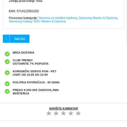
Zemlja proizvodnje: Kina
EAN: 5714122501202
Povezane kategorije:
Oprema za mobilne telefone
,
Samsung Maske & Oprema
,
Samsung Galaxy S25+ Maske & Oprema
BRZA DOSTAVA
CLUB TRENDY
OSTVARITE 7% POPUSTA
KORISNIČKI SERVIS PON - PET
CHAT: OD 10:00 DO 22:00
POLITIKA POVRAĆAJA - 30 DANA
PREKO 8.000.000 ZADOVOLJNIH
MUŠTERIJA
NAPIŠITE KOMENTAR