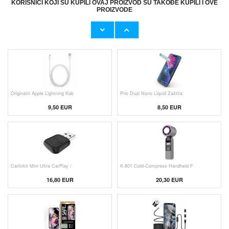
KORISNICI KOJI SU KUPILI OVAJ PROIZVOD SU TAKOĐE KUPILI I OVE
PROIZVODE
Originalni Apple MHJE3ZM/A USB
HHW 660W GaN 10-Port USB-C Cha
19,20 EUR
43,90 EUR
Originalni Apple Lightning Kab
Prio Dual Nano Liquid Zaštita
9,50 EUR
8,50 EUR
Carlinkit Mini Ultra CarPlay /
K-801 Cold-Compress Handheld F
16,80 EUR
20,30 EUR