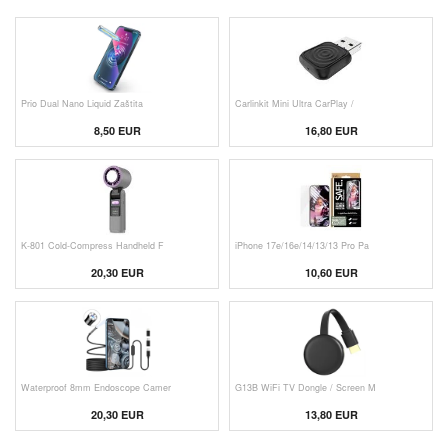
Prio Dual Nano Liquid Zaštita
Carlinkit Mini Ultra CarPlay /
8,50 EUR
16,80 EUR
K-801 Cold-Compress Handheld F
iPhone 17e/16e/14/13/13 Pro Pa
20,30 EUR
10,60 EUR
Waterproof 8mm Endoscope Camer
G13B WiFi TV Dongle / Screen M
20,30 EUR
13,80 EUR