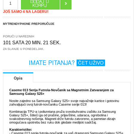
JOŠ SAMO 4 NA LAGERU!
MYTRENDYPHONE PREPORUČUJE
PORUČI U NAREDNIH
101 SATA 20 MIN. 21 SEK.
ZA SLANJE U PONEDELJAK.
IMATE PITANJA?
ČET UŽIVO
Opis
Caseme 013 Serija Futrola-Novčanik sa Magnetnim Zatvaranjem za
Samsung Galaxy S25+
Nosite zajedno sa Samsung Galaxy S25+ svoje najvažnije kartice i gotovinu
zahvaljujući ovoj futroli-novčaniku Caseme serije 013!
Kombinacija TPU-a i poliuretana pruža sveobuhvatnu zaštitu za Samsung
Galaxy S25+, štiteći ga od prašine, prljavštine, udaraca, ogrebotina i
svakodnevnog nošenja. Magneti drže futrolu zatvoreno, a pametan dizajn
omogućava upotrebu bez ruku dok gledate medijski sadržaj.
Karakteristike:
- Caseme 013 serija futrola-novčanik za vaš dragoceni Samsung Galaxy S25+