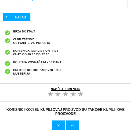
BRZA DOSTAVA
CLUB TRENDY
OSTVARITE 7% POPUSTA
KORISNIČKI SERVIS PON - PET
CHAT: OD 10:00 DO 22:00
POLITIKA POVRAĆAJA - 30 DANA
PREKO 8.000.000 ZADOVOLJNIH
MUŠTERIJA
NAPIŠITE KOMENTAR
KORISNICI KOJI SU KUPILI OVAJ PROIZVOD SU TAKOĐE KUPILI I OVE
PROIZVODE
Originalni Apple MHJE3ZM/A USB
Originalni Apple Lightning Kab
19,20 EUR
9,50 EUR