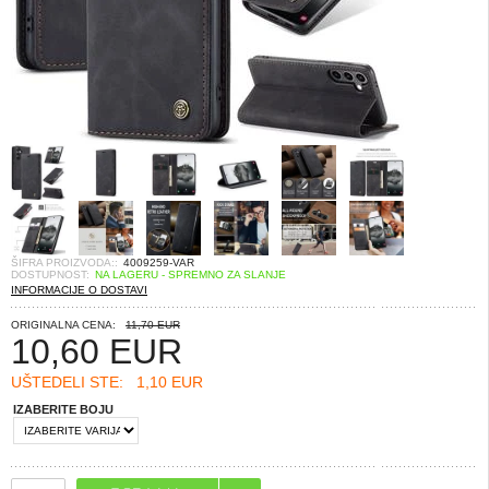
ŠIFRA PROIZVODA::
4009259-VAR
DOSTUPNOST:
NA LAGERU - SPREMNO ZA SLANJE
INFORMACIJE O DOSTAVI
ORIGINALNA CENA:
11,70 EUR
10,60
EUR
UŠTEDELI STE:
1,10 EUR
IZABERITE BOJU