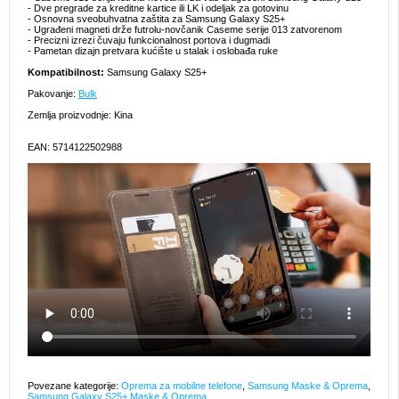
- Dve pregrade za kreditne kartice ili LK i odeljak za gotovinu
- Osnovna sveobuhvatna zaštita za Samsung Galaxy S25+
- Ugrađeni magneti drže futrolu-novčanik Caseme serije 013 zatvorenom
- Precizni izrezi čuvaju funkcionalnost portova i dugmadi
- Pametan dizajn pretvara kućište u stalak i oslobađa ruke
Kompatibilnost:
Samsung Galaxy S25+
Pakovanje:
Bulk
Zemlja proizvodnje: Kina
EAN: 5714122502988
Povezane kategorije:
Oprema za mobilne telefone
,
Samsung Maske & Oprema
,
Samsung Galaxy S25+ Maske & Oprema