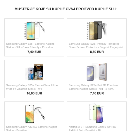
MUŠTERIJE KOJE SU KUPILE OVAJ PROIZVOD KUPILE SU I:
Samsung Galaxy S25+ Zaštitno Kaljeno
Samsung Galaxy S25+ Privacy Tempered
Staklo - 9H - Case Friendly - Providno
Glass Screen Protector - Support Fingerprint
Unlock - Black Edge
7,40 EUR
8,50 EUR
Samsung Galaxy S25+ PanzerGlass Ultra-
Samsung Galaxy S25+ Saii 3D Premium
Wide Fit Zaštitno Staklo - 9H
Zaštitno Kaljeno Staklo - 9H - 2 kom.
16,00 EUR
7,40
EUR
Samsung Galaxy A33 5G Zaštitno Kaljeno
Northjo 2-u-1 Samsung Galaxy A54 5G
Staklo - Providno
Zaštitni Set - Providni - 9H