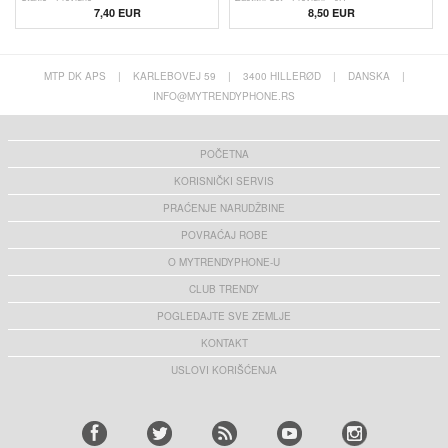
7,40 EUR
8,50 EUR
MTP DK APS
|
KARLEBOVEJ 59
|
3400 HILLERØD
|
DANSKA
|
INFO@MYTRENDYPHONE.RS
POČETNA
KORISNIČKI SERVIS
PRAĆENJE NARUDŽBINE
POVRAĆAJ ROBE
O MYTRENDYPHONE-U
CLUB TRENDY
POGLEDAJTE SVE ZEMLJE
KONTAKT
USLOVI KORIŠĆENJA