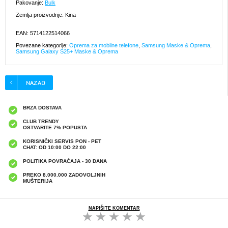
Pakovanje:
Bulk
Zemlja proizvodnje: Kina
EAN: 5714122514066
Povezane kategorije:
Oprema za mobilne telefone
,
Samsung Maske & Oprema
,
Samsung Galaxy S25+ Maske & Oprema
BRZA DOSTAVA
CLUB TRENDY
OSTVARITE 7% POPUSTA
KORISNIČKI SERVIS PON - PET
CHAT: OD 10:00 DO 22:00
POLITIKA POVRAĆAJA - 30 DANA
PREKO 8.000.000 ZADOVOLJNIH
MUŠTERIJA
NAPIŠITE KOMENTAR