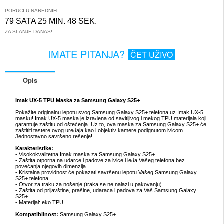
PORUČI U NAREDNIH
79 SATA 25 MIN. 48 SEK.
ZA SLANJE DANAS!
IMATE PITANJA?
ČET UŽIVO
Opis
Imak UX-5 TPU Maska za Samsung Galaxy S25+
Pokažite originalnu lepotu svog Samsung Galaxy S25+ telefona uz Imak UX-5
masku! Imak UX-5 maska je izrađena od savitljivog i mekog TPU materijala koji
garantuje zaštitu od oštećenja. Uz to, ova maska za Samsung Galaxy S25+ će
zaštititi tastere ovog uređaja kao i objektiv kamere podignutom ivicom.
Jednostavno savršeno rešenje!
Karakteristike:
- Visokokvalitetna Imak maska za Samsung Galaxy S25+
- Zaštita otporna na udarce i padove za ivice i leđa Vašeg telefona bez
povećanja njegovih dimenzija
- Kristalna providnost će pokazati savršenu lepotu Vašeg Samsung Galaxy
S25+ telefona
- Otvor za traku za nošenje (traka se ne nalazi u pakovanju)
- Zaštita od prljavštine, prašine, udaraca i padova za Vaš Samsung Galaxy
S25+
- Materijal: eko TPU
Kompatibilnost:
Samsung Galaxy S25+