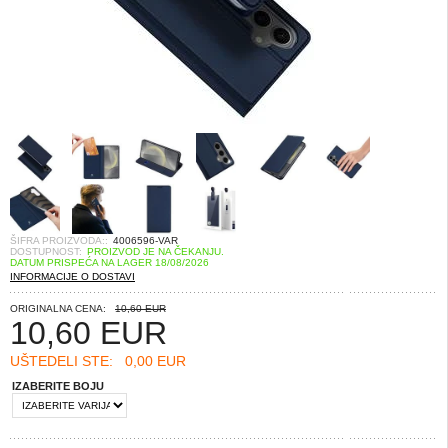
ŠIFRA PROIZVODA::
4006596-VAR
DOSTUPNOST:
PROIZVOD JE NA ČEKANJU.
DATUM PRISPEĆA NA LAGER 18/08/2026
INFORMACIJE O DOSTAVI
ORIGINALNA CENA:
10,60 EUR
10,60
EUR
UŠTEDELI STE:
0,00 EUR
IZABERITE BOJU