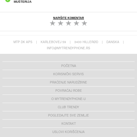
MUŠTERIJA
NAPIŠITE KOMENTAR
MTP DK APS
|
KARLEBOVEJ 59
|
3400 HILLERØD
|
DANSKA
|
INFO@MYTRENDYPHONE.RS
POČETNA
KORISNIČKI SERVIS
PRAĆENJE NARUDŽBINE
POVRAĆAJ ROBE
O MYTRENDYPHONE-U
CLUB TRENDY
POGLEDAJTE SVE ZEMLJE
KONTAKT
USLOVI KORIŠĆENJA