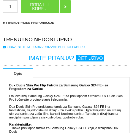
MYTRENDYPHONE PREPORUČUJE
TRENUTNO NEDOSTUPNO
OBAVESTITE ME KADA PROIZVOD BUDE NA LAGERU!
IMATE PITANJA?
ČET UŽIVO
Opis
Dux Ducis Skin Pro Flip Futrola za Samsung Galaxy S24 FE - sa
Pregradom za Kartice
Obucite svoj Samsung Galaxy S24 FE sa preklopnom futrolom Dux Ducis Skin
Pro i očuvajte prvotno stanje i eleganciju.
Dux Ducis Skin Pro preklopna futrola za Samsung Galaxy S24 FE ima
fantastičan, ali jednostavan dizajn - za svaku priliku. Ugrađeni jedan unutrašnji
slot za karticu za vašu ličnu kartu ili kreditnu karticu. Takođe je dizajniran sa
medijskim postoljem za iskustvo bez upotrebe ruku.
Karakteristike:
- Tanka preklopna futrola za Samsung Galaxy S24 FE koju je dizajnirao Dux
Ducis