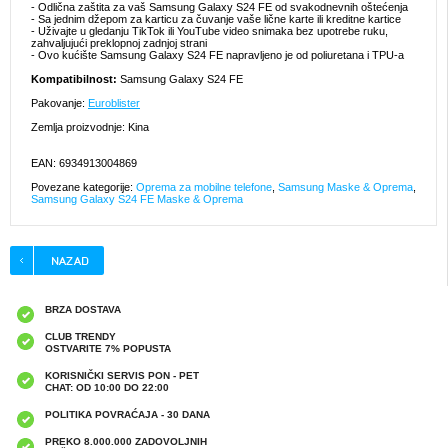
- Odlična zaštita za vaš Samsung Galaxy S24 FE od svakodnevnih oštećenja
- Sa jednim džepom za karticu za čuvanje vaše lične karte ili kreditne kartice
- Uživajte u gledanju TikTok ili YouTube video snimaka bez upotrebe ruku,
zahvaljujući preklopnoj zadnjoj strani
- Ovo kućište Samsung Galaxy S24 FE napravljeno je od poliuretana i TPU-a
Kompatibilnost:
Samsung Galaxy S24 FE
Pakovanje:
Euroblister
Zemlja proizvodnje: Kina
EAN: 6934913004869
Povezane kategorije:
Oprema za mobilne telefone
,
Samsung Maske & Oprema
,
Samsung Galaxy S24 FE Maske & Oprema
BRZA DOSTAVA
CLUB TRENDY
OSTVARITE 7% POPUSTA
KORISNIČKI SERVIS PON - PET
CHAT: OD 10:00 DO 22:00
POLITIKA POVRAĆAJA - 30 DANA
PREKO 8.000.000 ZADOVOLJNIH