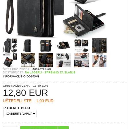
ŠIFRA PROIZVODA::
4009622-VAR
DOSTUPNOST:
NA LAGERU - SPREMNO ZA SLANJE
INFORMACIJE O DOSTAVI
ORIGINALNA CENA:
13,80 EUR
12,80
EUR
UŠTEDELI STE:
1,00 EUR
IZABERITE BOJU