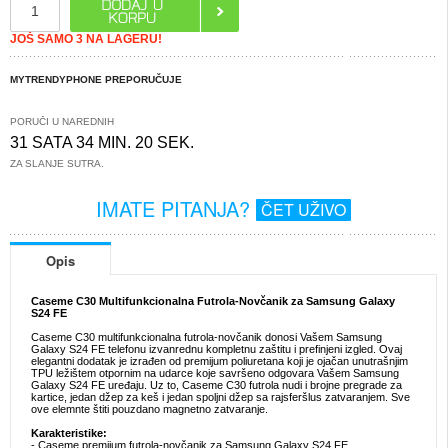
JOŠ SAMO 3 NA LAGERU!
MYTRENDYPHONE PREPORUČUJE
PORUČI U NAREDNIH
31 SATA 34 MIN. 19 SEK.
ZA SLANJE SUTRA.
IMATE PITANJA?
ČET UŽIVO
Opis
Caseme C30 Multifunkcionalna Futrola-Novčanik za Samsung Galaxy
S24 FE
Caseme C30 multifunkcionalna futrola-novčanik donosi Vašem Samsung
Galaxy S24 FE telefonu izvanrednu kompletnu zaštitu i prefinjeni izgled. Ovaj
elegantni dodatak je izrađen od premijum poliuretana koji je ojačan unutrašnjim
TPU ležištem otpornim na udarce koje savršeno odgovara Vašem Samsung
Galaxy S24 FE uređaju. Uz to, Caseme C30 futrola nudi i brojne pregrade za
kartice, jedan džep za keš i jedan spoljni džep sa rajsferšlus zatvaranjem. Sve
ove elemnte štiti pouzdano magnetno zatvaranje.
Karakteristike:
- Caseme premijum futrola-novčanik za Samsung Galaxy S24 FE