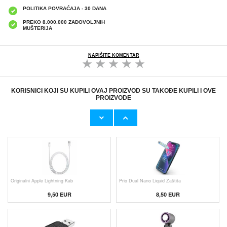
POLITIKA POVRAĆAJA - 30 DANA
PREKO 8.000.000 ZADOVOLJNIH
MUŠTERIJA
NAPIŠITE KOMENTAR
KORISNICI KOJI SU KUPILI OVAJ PROIZVOD SU TAKOĐE KUPILI I OVE
PROIZVODE
Originalni Apple MHJE3ZM/A USB
HHW 660W GaN 10-Port USB-C Cha
19,20 EUR
43,90 EUR
Originalni Apple Lightning Kab
Prio Dual Nano Liquid Zaštita
9,50 EUR
8,50 EUR