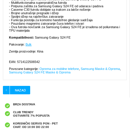
- Multifunkcionalna superpraktična futrola
- Potpuna zaštita za Samsung Galaxy S24 FE od udaraca i padova
- Caseme C30 futrolu dobijate sa trakom za lakše nošenje
- Brojne unutrašnje pregrade i džep
- Spoljni džep na rajsferšlus zatvaranje
- Funkcija postolja za komotno handsfree gledanje sadržaja
- Pouzdano magnetno zatvaranje čuva telefon i stvari
- Ova futrola-novčanik za Samsung Galaxy S24 FE je izrađena od poliuretana i
TPU materijala
Kompatibilnost:
Samsung Galaxy S24 FE
Pakovanje:
Bulk
Zemlja proizvodnje: Kina
EAN: 5714122506542
Povezane kategorije:
Oprema za mobilne telefone
,
Samsung Maske & Oprema
,
Samsung Galaxy S24 FE Maske & Oprema
BRZA DOSTAVA
CLUB TRENDY
OSTVARITE 7% POPUSTA
KORISNIČKI SERVIS PON - PET
CHAT: OD 10:00 DO 22:00