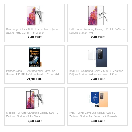
Samsung Galaxy S20 FE Zaštitno Kaljeno
Full Cover Samsung Galaxy S20 FE Zaštitno
Staklo - 9H, 0.3mm - Providno
Kaljeno Staklo - 9H
7,40 EUR
7,40 EUR
PanzerGlass CF AntiBacterial Samsung
Imak HD Samsung Galaxy S20 FE Zaštitno
Galaxy S20 FE Zaštitno Staklo - Crno - 9H
Kaljeno Staklo - 9H za Kameru - 2 Kom.
21,90 EUR
7,40 EUR
Mocolo Full Size Samsung Galaxy S20 FE
3MK Hybrid Samsung Galaxy S20 FE
Zaštitno Staklo - 9H - Black
Zaštitno Staklo Za Kameru - 4 Komada
8,50 EUR
5,30 EUR