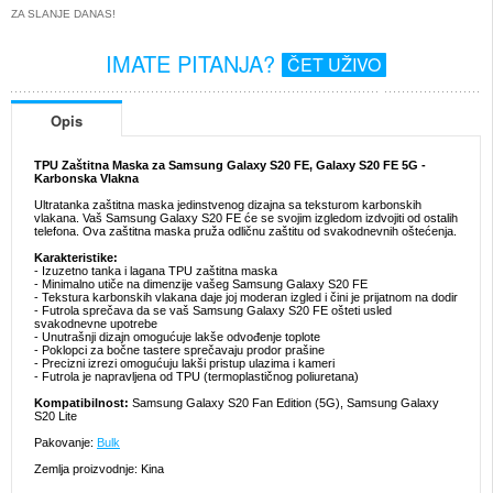
ZA SLANJE DANAS!
IMATE PITANJA?
ČET UŽIVO
Opis
TPU Zaštitna Maska za Samsung Galaxy S20 FE, Galaxy S20 FE 5G -
Karbonska Vlakna
Ultratanka zaštitna maska jedinstvenog dizajna sa teksturom karbonskih
vlakana. Vaš Samsung Galaxy S20 FE će se svojim izgledom izdvojiti od ostalih
telefona. Ova zaštitna maska pruža odličnu zaštitu od svakodnevnih oštećenja.
Karakteristike:
- Izuzetno tanka i lagana TPU zaštitna maska
- Minimalno utiče na dimenzije vašeg Samsung Galaxy S20 FE
- Tekstura karbonskih vlakana daje joj moderan izgled i čini je prijatnom na dodir
- Futrola sprečava da se vaš Samsung Galaxy S20 FE ošteti usled
svakodnevne upotrebe
- Unutrašnji dizajn omogućuje lakše odvođenje toplote
- Poklopci za bočne tastere sprečavaju prodor prašine
- Precizni izrezi omogućuju lakši pristup ulazima i kameri
- Futrola je napravljena od TPU (termoplastičnog poliuretana)
Kompatibilnost:
Samsung Galaxy S20 Fan Edition (5G), Samsung Galaxy
S20 Lite
Pakovanje:
Bulk
Zemlja proizvodnje: Kina