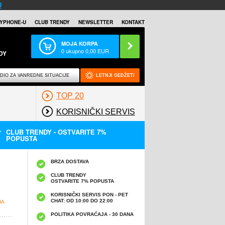
U
YPHONE-U
CLUB TRENDY
NEWSLETTER
KONTAKT
MOJA KORPA
0
ukupno
0,00
EUR
DY
DIO ZA VANREDNE SITUACIJE
LETNJI GEDŽETI
TOP 20
KORISNIČKI SERVIS
CLUB TRENDY - OSTVARITE 7%
POPUSTA
BRZA DOSTAVA
CLUB TRENDY
OSTVARITE 7% POPUSTA
KORISNIČKI SERVIS PON - PET
CHAT: OD 10:00 DO 22:00
NA
POLITIKA POVRAĆAJA - 30 DANA