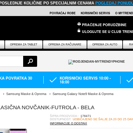
POSLEDNJE KOLIČINE PO SPECIJALNIM CENAMA
POGLEDAJ PONUD
POVRAĆAJ ROBE
KORISNIČKI SERVIS
O MYTREND
PRAĆENJE PORUDŽBINE
ULOGUJTE SE U CLUB TREN
OPREMA ZA TABLET
OPREMA ZA RAČUNARE
OPREMA ZA AUTO
RA
IKA POVRATKA 30
KORISNIČKI SERVIS 10:00 -
18:00
Samsung Maske & Oprema
Samsung Galaxy Note9 Maske & Oprema
ASIČNA NOVČANIK-FUTROLA - BELA
ŠIFRA PROIZVODA::
178471
DOSTUPNOST:
UOBIČAJENO SE ŠALJE ZA 20 DO 25 DA
INFORMACIJE O DOSTAVI