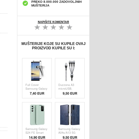
PREKO 8.000.000 ZADOVOLJNIH
MUŠTERIJA
NAPIŠITE KOMENTAR
MUŠTERIJE KOJE SU KUPILE OVAJ
PROIZVOD KUPILE SU I:
Full Cover
Duzzona A3
Samsung Galaxy
microUSB,
Note9 Zaštitno
Lightning, USB-C
7,40 EUR
9,50 EUR
Kaljeno Staklo -
Kabl - 2.4A, 1.2m
9H - Crno
Samsung Galaxy
Samsung Galaxy
S24 FE Smart
A04s/A13 5G
Clear View Flip
Futrola-Novčanik
14,90 EUR
9,50 EUR