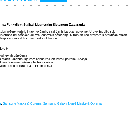
- sa Funkcijom Stalka i Magnetnim Sistemom Zatvaranja
možete koristiti i kao novčanik, za držanje kartica i gotovine. U ovoj futroli u stilu
strana biti zaštićen od svakodnevnih oštećenja. U trenutku se pretvara u praktičan stalak
ledanje sadržaja dok su vam ruke slobodne.
Note 9
kodnevnih oštećenja
ara u stalak i obezbeđuje vam handsfree iskustvo upotrebe uređaja
ti vaš Samsung Galaxy Note9 i kartice
ena je od poliuretana i TPU materijala
e
,
Samsung Maske & Oprema
,
Samsung Galaxy Note9 Maske & Oprema