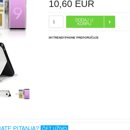
10,60
EUR
MYTRENDYPHONE PREPORUČUJE
MATE PITANJA?
ČET UŽIVO