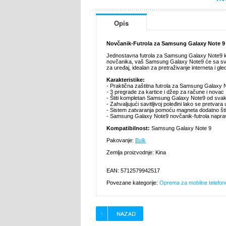
Opis
Novčanik-Futrola za Samsung Galaxy Note 9 
Jednostavna futrola za Samsung Galaxy Note9 koju 
novčanika, vaš Samsung Galaxy Note9 će sa svih 
za uređaj, idealan za pretraživanje interneta i g
Karakteristike:
- Praktična zaštitna futrola za Samsung Galaxy 
- 3 pregrade za kartice i džep za račune i novac
- Štiti kompletan Samsung Galaxy Note9 od sva
- Zahvaljujući savitljivoj poleđini lako se pretv
- Sistem zatvaranja pomoću magneta dodatno šti
- Samsung Galaxy Note9 novčanik-futrola napravlj
Kompatibilnost:
Samsung Galaxy Note 9
Pakovanje:
Bulk
Zemlja proizvodnje: Kina
EAN: 5712579942517
Povezane kategorije:
Oprema za mobilne telefon