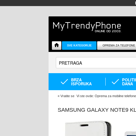
SVE KATEGORIJE
OPREMA ZA TELEFONE
BRZA
POLIT
ISPORUKA
DANA
«
Vratite se
Vi ste ovde:
Oprema za mobilne telefone
SAMSUNG GALAXY NOTE9 KL