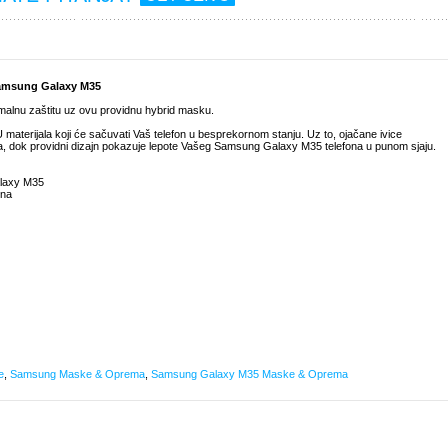
Samsung Galaxy M35
alnu zaštitu uz ovu providnu hybrid masku.
 materijala koji će sačuvati Vaš telefon u besprekornom stanju. Uz to, ojačane ivice
ova, dok providni dizajn pokazuje lepote Vašeg Samsung Galaxy M35 telefona u punom sjaju.
alaxy M35
ona
e
,
Samsung Maske & Oprema
,
Samsung Galaxy M35 Maske & Oprema