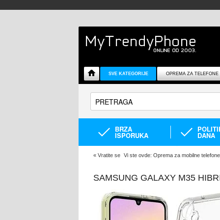
SVE KATEGORIJE
OPREMA ZA TELEFONE
BRZA
POLIT
ISPORUKA
DANA
«
Vratite se
Vi ste ovde:
Oprema za mobilne telefone
SAMSUNG GALAXY M35 HIBR