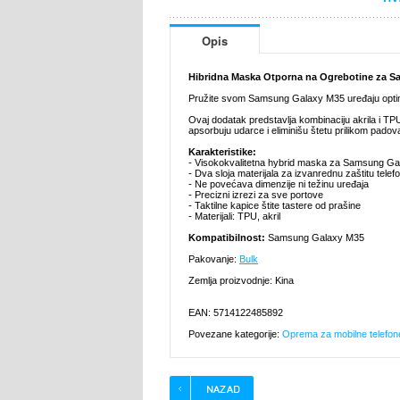
Opis
Hibridna Maska Otporna na Ogrebotine za 
Pružite svom Samsung Galaxy M35 uređaju optim
Ovaj dodatak predstavlja kombinaciju akrila i TPU
apsorbuju udarce i eliminišu štetu prilikom pad
Karakteristike:
- Visokokvalitetna hybrid maska za Samsung G
- Dva sloja materijala za izvanrednu zaštitu telef
- Ne povećava dimenzije ni težinu uređaja
- Precizni izrezi za sve portove
- Taktilne kapice štite tastere od prašine
- Materijali: TPU, akril
Kompatibilnost:
Samsung Galaxy M35
Pakovanje:
Bulk
Zemlja proizvodnje: Kina
EAN: 5714122485892
Povezane kategorije:
Oprema za mobilne telefon