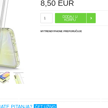
8,50
EUR
MYTRENDYPHONE PREPORUČUJE
MATE PITANJA?
ČET UŽIVO