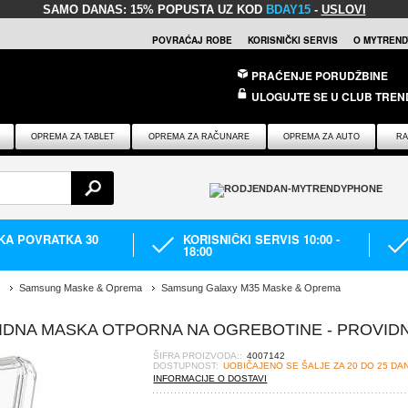
SAMO DANAS:
15% POPUSTA UZ KOD
BDAY15
-
USLOVI
POVRAĆAJ ROBE
KORISNIČKI SERVIS
O MYTREND
PRAĆENJE PORUDŽBINE
ULOGUJTE SE U CLUB TREN
OPREMA ZA TABLET
OPREMA ZA RAČUNARE
OPREMA ZA AUTO
RA
IKA POVRATKA 30
KORISNIČKI SERVIS 10:00 -
18:00
Samsung Maske & Oprema
Samsung Galaxy M35 Maske & Oprema
IDNA MASKA OTPORNA NA OGREBOTINE - PROVID
ŠIFRA PROIZVODA::
4007142
DOSTUPNOST:
UOBIČAJENO SE ŠALJE ZA 20 DO 25 DA
INFORMACIJE O DOSTAVI