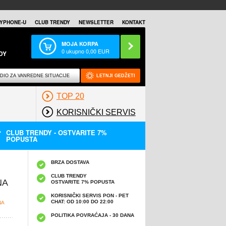
YPHONE-U
CLUB TRENDY
NEWSLETTER
KONTAKT
MOJA KORPA
0
ukupno
0,00
EUR
DY
DIO ZA VANREDNE SITUACIJE
LETNJI GEDŽETI
TOP 20
KORISNIČKI SERVIS
CLUB TRENDY - OSTVARITE 7%
POPUSTA
BRZA DOSTAVA
CLUB TRENDY
NA
OSTVARITE 7% POPUSTA
KORISNIČKI SERVIS PON - PET
CHAT: OD 10:00 DO 22:00
NA
POLITIKA POVRAĆAJA - 30 DANA