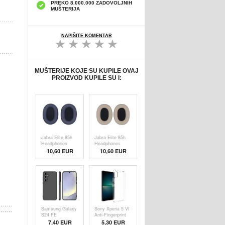
PREKO 8.000.000 ZADOVOLJNIH
MUŠTERIJA
NAPIŠITE KOMENTAR
MUŠTERIJE KOJE SU KUPILE OVAJ
PROIZVOD KUPILE SU I:
Jabra Elite 85h
Jabra Elite 85h
Headphones
Headphones
Replacement
Replacement
10,60 EUR
10,60 EUR
Earpads - Dark
Earpads - Brown
Blue
Samsung Galaxy
Sony Xperia 5 VI
S24 FE
Anti-Fingerprint
Neklizajuća TPU
Mat TPU
7,40 EUR
5,30 EUR