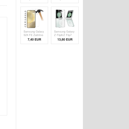
Zaštitna Maska -
Zaštitna Maska -
Crna
Providna
Samsung Galaxy
Samsung Galaxy
S24 FE Zaštitno
Z Flip6/Z Flip7
Kaljeno Staklo -
FE Hibridna
7,40 EUR
13,80 EUR
9H - Case
Zaštitna Maska -
Friendly -
Kompatibilna sa
Providno
MagSafe -
Providna