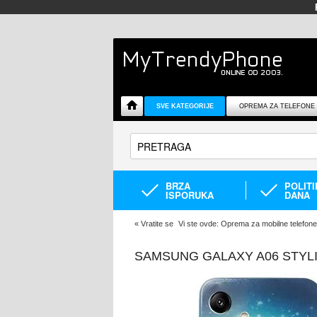
SVE KATEGORIJE
OPREMA ZA TELEFONE
BRZA
POLIT
ISPORUKA
DANA
«
Vratite se
Vi ste ovde:
Oprema za mobilne telefone
SAMSUNG GALAXY A06 STYL