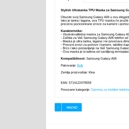
Stylish Ultratanka TPU Maska za Samsung G
Obucite svoj Samsung Galaxy A06 u ovu elegan
Iako je tanka i lagana, ova TPU maska će pružit
precizno pozicionirane izreze za kamere i portove
Karakteristike:
- Visokokvalitetna maska za Samsung Galaxy A0
- Zaštita za Vaš Samsung Galaxy A06 telefon od 
- Maska je ultra tanka, lagana i ne povećava dim
- Precizni izrezi za portove i kamere, taktilne kap
- Brzo i lako postavljanje na Vaš Samsung Galax
- Ova maska je izrađena od savitljivog termoplas
Kompatibilnost:
Samsung Galaxy A06
Pakovanje:
Bulk
Zemlja proizvodnje: Kina
EAN: 5714122478559
Povezane kategorije:
Oprema za mobilne telefon