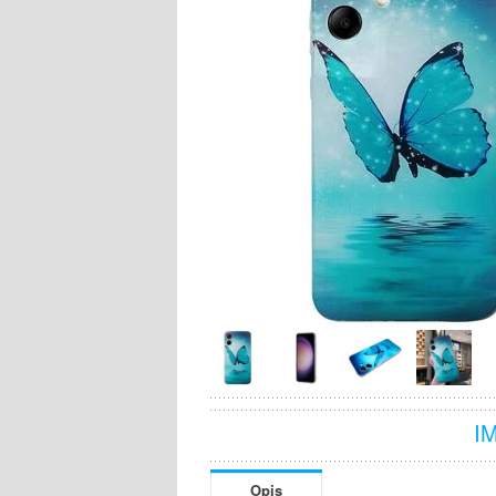
I
Opis