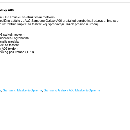
alaxy A06
tnu TPU masku sa atraktivnim motivom.
i odličnu zaštitu za Vaš Samsung Galaxy A06 uređaj od ogrebotina i udaraca. Ima sve
 uz taktilne kapice za tastere koji sprečavaju ulazak prašine u uređaj.
6 sa kul motivom
udaraca i ogrebotina
enzije uređaja
ice za tastere
y A06 telefon
tičkog poliuretana (TPU)
e
,
Samsung Maske & Oprema
,
Samsung Galaxy A06 Maske & Oprema