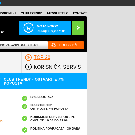
U
YPHONE-U
CLUB TRENDY
NEWSLETTER
KONTAKT
MOJA KORPA
0
ukupno
0,00
EUR
DY
DIO ZA VANREDNE SITUACIJE
LETNJI GEDŽETI
TOP 20
KORISNIČKI SERVIS
CLUB TRENDY - OSTVARITE 7%
POPUSTA
BRZA DOSTAVA
CLUB TRENDY
OSTVARITE 7% POPUSTA
KORISNIČKI SERVIS PON - PET
CHAT: OD 10:00 DO 22:00
NA
POLITIKA POVRAĆAJA - 30 DANA