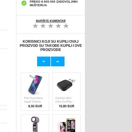
PREKO 8.000.000 ZADOVOLJNIH
MUŠTERIJA
NAPIŠITE KOMENTAR
KORISNICI KOJI SU KUPILI OVAJ
PROIZVOD SU TAKOĐE KUPILI I OVE
PROIZVODE
Originalni Apple
Originalni Apple
MHJE3ZM/A
Lightning Kab
USB
19,20 EUR
9,50 EUR
Prio Dual Nano
Carlinkit Mini
Liquid Zaštita
Ultra CarPlay /
8,50 EUR
16,80 EUR