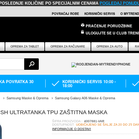
POSLEDNJE KOLIČINE PO SPECIJALNIM CENAMA
POGLEDAJ PONUD
POVRAĆAJ ROBE
KORISNIČKI SERVIS
O MYTREND
PRAĆENJE PORUDŽBINE
ULOGUJTE SE U CLUB TREN
OPREMA ZA TABLET
OPREMA ZA RAČUNARE
OPREMA ZA AUTO
RA
IKA POVRATKA 30
KORISNIČKI SERVIS 10:00 -
18:00
Samsung Maske & Oprema
Samsung Galaxy A06 Maske & Oprema
ISH ULTRATANKA TPU ZAŠTITNA MASKA
ŠIFRA PROIZVODA::
4007681-VAR
DOSTUPNOST:
UOBIČAJENO SE ŠALJE ZA 20 DO 25 DA
INFORMACIJE O DOSTAVI