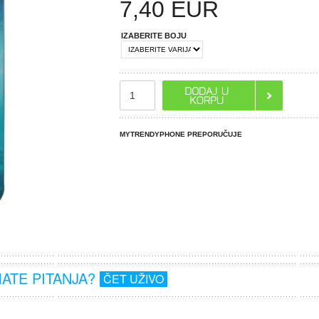
7,40
EUR
IZABERITE BOJU
MYTRENDYPHONE PREPORUČUJE
MATE PITANJA?
ČET UŽIVO