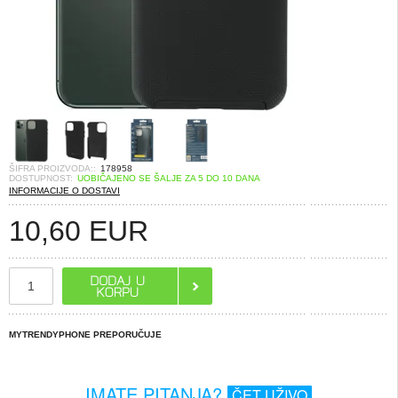
ŠIFRA PROIZVODA::
178958
DOSTUPNOST:
UOBIČAJENO SE ŠALJE ZA 5 DO 10 DANA
INFORMACIJE O DOSTAVI
10,60
EUR
MYTRENDYPHONE PREPORUČUJE
IMATE PITANJA?
ČET UŽIVO