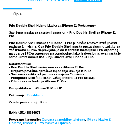
Opis
Prio Double Shell Hybrid Maska za iPhone 11 Pro/strong>
Savršena maska za savršeni smartfon - Prio Double Shell za iPhone 11
Pro!
Prio Double Shell maska za iPhone 11 Pro je prošla testove izdržljivosti
pada sa 2m visine. Ova Prio Double Shell maska pruža sigurnu zaštitu za
Vaš iPhone 11 Pro. Napravljena je od izabranih materijala: TPU otpornog
na udarce i PC-a otpornog na ogrebotine. Iako je dvoslojna, ova maska je
samo 11mm debela kad u nju stavite svoj iPhone 11 Pro.
Karakteristike:
- Prio Double Shell series maska za iPhone 11 Pro
- Hrapava površina sprečava ispadanje uređaja iz ruke
- Savršena zaštita od padova sa najviše 2m visine
- Podignute ivice štite ekran Vašeg iPhone 11 Pro uređaja
- Otvori za sve funkcije iPhone 11 Pro
Kompatibilnost:
iPhone 11 Pro 5.8"
Pakovanje:
Euroblister
Zemlja proizvodnje: Kina
EAN: 4251488656975
Povezane kategorije:
Oprema za mobilne telefone
,
iPhone Maske &
Oprema
,
iPhone 11 Pro Maske & Oprema