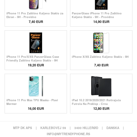
iPhone 11 Pro Zaštitno Kaljeno Staklo za
PanzerGlass iPhone 11 Pro Zaštitno
Ekran - 9H - Providno
Kaljeno Staklo - 9H - Providno
7,40 EUR
14,90 EUR
iPhone 11 Pro/X/XS PanzerGlass Case
iPhone X/XS Zaštitno Kaljeno Staklo - 9H
Friendly Zaštitno Kaljeno Staklo - 9H
19,20 EUR
7,40 EUR
iPhone 11 Pro Max TPU Maska - Plavi
iPad 10.2 2019/2020/2021 Rotirajuća
Mermer
Futrola Na Preklop - Crna
16,00 EUR
12,80 EUR
MTP DK APS
|
KARLEBOVEJ 59
|
3400 HILLERØD
|
DANSKA
|
INFO@MYTRENDYPHONE.RS