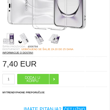
ŠIFRA PROIZVODA::
4006784
DOSTUPNOST:
UOBIČAJENO SE ŠALJE ZA 20 DO 25 DANA
INFORMACIJE O DOSTAVI
7,40
EUR
MYTRENDYPHONE PREPORUČUJE
IMATE PITANJA?
ČET UŽIVO