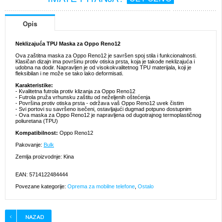
Opis
Neklizajuća TPU Maska za Oppo Reno12
Ova zaštitna maska za Oppo Reno12 je savršen spoj stila i funkcionalnosti.
Klasičan dizajn ima površinu protiv otiska prsta, koja je takođe neklizajuća i
udobna na dodir. Napravljen je od visokokvalitetnog TPU materijala, koji je
fleksibilan i ne može se tako lako deformisati.
Karakteristike:
- Kvalitetna futrola protiv klizanja za Oppo Reno12
- Futrola pruža vrhunsku zaštitu od neželjenih oštećenja
- Površina protiv otiska prsta - održava vaš Oppo Reno12 uvek čistim
- Svi portovi su savršeno isečeni, ostavljajući dugmad potpuno dostupnim
- Ova maska za Oppo Reno12 je napravljena od dugotrajnog termoplastičnog
poliuretana (TPU)
Kompatibilnost:
Oppo Reno12
Pakovanje:
Bulk
Zemlja proizvodnje: Kina
EAN: 5714122484444
Povezane kategorije:
Oprema za mobilne telefone
,
Ostalo