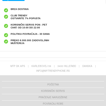
BRZA DOSTAVA
CLUB TRENDY
OSTVARITE 7% POPUSTA
KORISNIČKI SERVIS PON - PET
CHAT: OD 10:00 DO 22:00
POLITIKA POVRAĆAJA - 30 DANA
PREKO 8.000.000 ZADOVOLJNIH
MUŠTERIJA
MTP DK APS
|
KARLEBOVEJ 59
|
3400 HILLERØD
|
DANSKA
|
INFO@MYTRENDYPHONE.RS
POČETNA
KORISNIČKI SERVIS
PRAĆENJE NARUDŽBINE
POVRAĆAJ ROBE