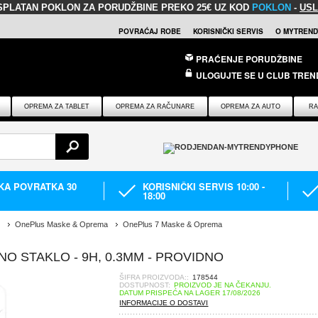
SPLATAN POKLON
ZA PORUDŽBINE PREKO 25€ UZ KOD
POKLON
-
USL
POVRAĆAJ ROBE
KORISNIČKI SERVIS
O MYTREND
PRAĆENJE PORUDŽBINE
ULOGUJTE SE U CLUB TREN
OPREMA ZA TABLET
OPREMA ZA RAČUNARE
OPREMA ZA AUTO
RA
IKA POVRATKA 30
KORISNIČKI SERVIS 10:00 -
18:00
OnePlus Maske & Oprema
OnePlus 7 Maske & Oprema
O STAKLO - 9H, 0.3MM - PROVIDNO
ŠIFRA PROIZVODA::
178544
DOSTUPNOST:
PROIZVOD JE NA ČEKANJU.
DATUM PRISPEĆA NA LAGER 17/08/2026
INFORMACIJE O DOSTAVI