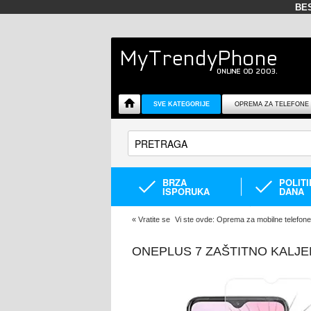
BE
SVE KATEGORIJE
OPREMA ZA TELEFONE
BRZA
POLIT
ISPORUKA
DANA
«
Vratite se
Vi ste ovde:
Oprema za mobilne telefone
ONEPLUS 7 ZAŠTITNO KALJEN