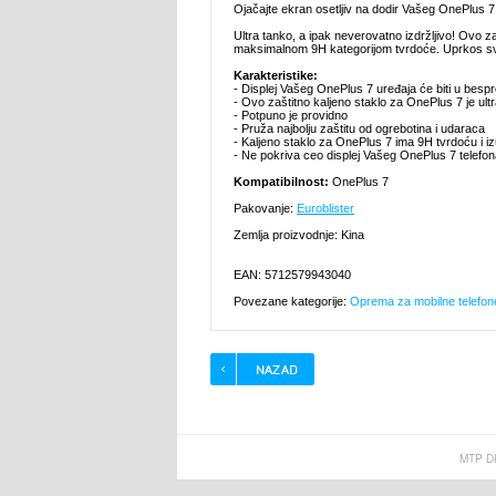
Ojačajte ekran osetljiv na dodir Vašeg OnePlus 7 
Ultra tanko, a ipak neverovatno izdržljivo! Ovo 
maksimalnom 9H kategorijom tvrdoće. Uprkos svojoj
Karakteristike:
- Displej Vašeg OnePlus 7 uređaja će biti u besp
- Ovo zaštitno kaljeno staklo za OnePlus 7 je ult
- Potpuno je providno
- Pruža najbolju zaštitu od ogrebotina i udaraca
- Kaljeno staklo za OnePlus 7 ima 9H tvrdoću i 
- Ne pokriva ceo displej Vašeg OnePlus 7 telefo
Kompatibilnost:
OnePlus 7
Pakovanje:
Euroblister
Zemlja proizvodnje: Kina
EAN: 5712579943040
Povezane kategorije:
Oprema za mobilne telefon
MTP D