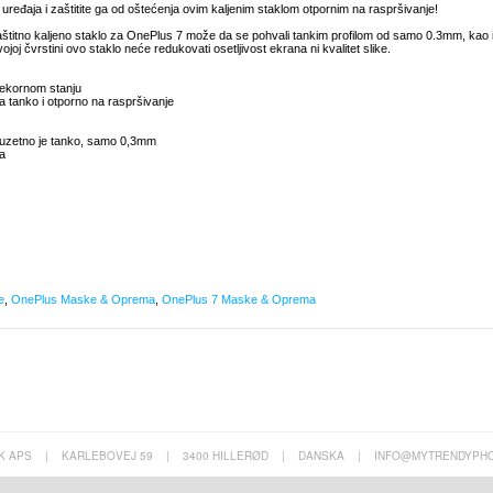
uređaja i zaštitite ga od oštećenja ovim kaljenim staklom otpornim na raspršivanje!
zaštitno kaljeno staklo za OnePlus 7 može da se pohvali tankim profilom od samo 0.3mm, kao 
 čvrstini ovo staklo neće redukovati osetljivost ekrana ni kvalitet slike.
rekornom stanju
ra tanko i otporno na raspršivanje
izuzetno je tanko, samo 0,3mm
na
e
,
OnePlus Maske & Oprema
,
OnePlus 7 Maske & Oprema
K APS
|
KARLEBOVEJ 59
|
3400 HILLERØD
|
DANSKA
|
INFO@MYTRENDYPHO