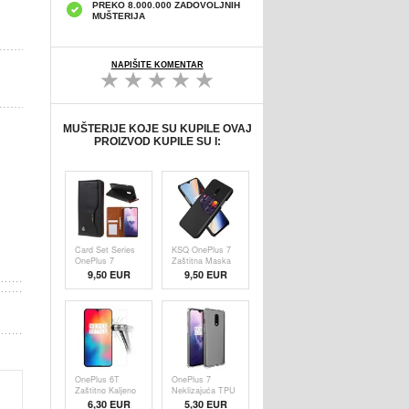
PREKO 8.000.000 ZADOVOLJNIH
MUŠTERIJA
NAPIŠITE KOMENTAR
MUŠTERIJE KOJE SU KUPILE OVAJ
PROIZVOD KUPILE SU I:
Card Set Series
KSQ OnePlus 7
OnePlus 7
Zaštitna Maska
Novčanik-Futrola
sa Džepom za
9,50
EUR
9,50 EUR
- Crna
Karticu - Crna
OnePlus 6T
OnePlus 7
Zaštitno Kaljeno
Neklizajuća TPU
Staklo - 9H,
Zaštitna Maska -
6,30
EUR
5,30 EUR