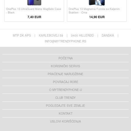
OnePlus 13 UltraGuard Matte MagSafe Case
OnePlus 13 Magnetna Futrola sa Kaljenim
- Black
Staklom - Crna
7,40 EUR
14,90 EUR
MTP DK APS
|
KARLEBOVEJ 59
|
3400 HILLERØD
|
DANSKA
|
INFO@MYTRENDYPHONE.RS
POČETNA
KORISNIČKI SERVIS
PRAĆENJE NARUDŽBINE
POVRAĆAJ ROBE
O MYTRENDYPHONE-U
CLUB TRENDY
POGLEDAJTE SVE ZEMLJE
KONTAKT
USLOVI KORIŠĆENJA