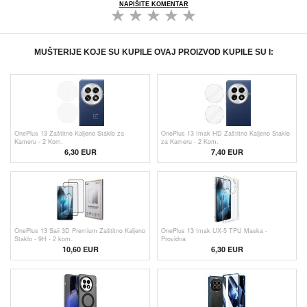
NAPIŠITE KOMENTAR
MUŠTERIJE KOJE SU KUPILE OVAJ PROIZVOD KUPILE SU I:
OnePlus 13 Zaštitno Kaljeno Staklo za
OnePlus 13 Imak HD Zaštitno Kaljeno Staklo
Kameru - 2 Kom.
za Kameru - 2 Kom.
6,30
EUR
7,40 EUR
OnePlus 13 Saii 3D Premium Zaštitno Kaljeno
OnePlus 13 Imak UX-5 TPU Maska -
Staklo - 9H - 2 kom.
Providna
10,60 EUR
6,30
EUR