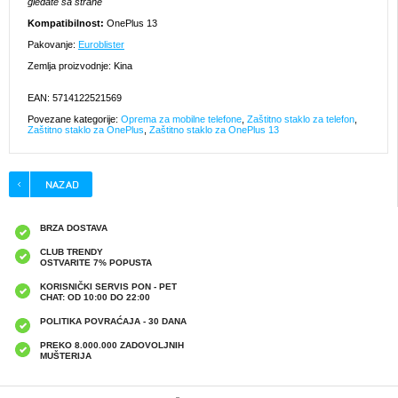
gledate sa strane
Kompatibilnost:
OnePlus 13
Pakovanje:
Euroblister
Zemlja proizvodnje: Kina
EAN: 5714122521569
Povezane kategorije:
Oprema za mobilne telefone
,
Zaštitno staklo za telefon
,
Zaštitno staklo za OnePlus
,
Zaštitno staklo za OnePlus 13
BRZA DOSTAVA
CLUB TRENDY
OSTVARITE 7% POPUSTA
KORISNIČKI SERVIS PON - PET
CHAT: OD 10:00 DO 22:00
POLITIKA POVRAĆAJA - 30 DANA
PREKO 8.000.000 ZADOVOLJNIH
MUŠTERIJA