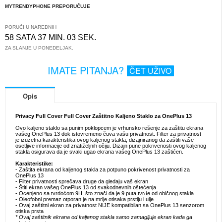
MYTRENDYPHONE PREPORUČUJE
PORUČI U NAREDNIH
58 SATA 37 MIN. 03 SEK.
ZA SLANJE U PONEDELJAK.
IMATE PITANJA?
ČET UŽIVO
Opis
Privacy Full Cover Full Cover Zaštitno Kaljeno Staklo za OnePlus 13
Ovo kaljeno staklo sa punim poklopcem je vrhunsko rešenje za zaštitu ekrana
vašeg OnePlus 13 dok istovremeno čuva vašu privatnost. Filter za privatnost
je izuzetna karakteristika ovog kaljenog stakla, dizajniranog da zaštiti vaše
osetljive informacije od znatiželjnih očiju. Dizajn pune pokrivenosti ovog kaljenog
stakla osigurava da je svaki ugao ekrana vašeg OnePlus 13 zaštićen.
Karakteristike:
- Zaštita ekrana od kaljenog stakla za potpuno pokrivenost privatnosti za
OnePlus 13
- Filter privatnosti sprečava druge da gledaju vaš ekran
- Štiti ekran vašeg OnePlus 13 od svakodnevnih oštećenja
- Ocenjeno sa tvrdoćom 9H, što znači da je 9 puta tvrđe od običnog stakla
- Oleofobni premaz otporan je na mrlje otisaka prstiju i ulje
- Ovaj zaštitni ekran za privatnost NIJE kompatibilan sa OnePlus 13 senzorom
otiska prsta
* Ovaj zaštitnik ekrana od kaljenog stakla samo zamagljuje ekran kada ga