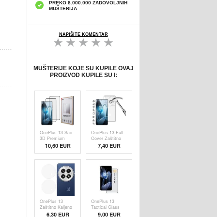
PREKO 8.000.000 ZADOVOLJNIH
MUŠTERIJA
NAPIŠITE KOMENTAR
MUŠTERIJE KOJE SU KUPILE OVAJ
PROIZVOD KUPILE SU I:
OnePlus 13 Saii
OnePlus 13 Full
3D Premium
Cover Zaštitno
Zaštitno Kaljeno
Kaljeno Staklo -
10,60 EUR
7,40 EUR
Staklo - 9H - 2
9H - Crne Ivice
kom.
OnePlus 13
OnePlus 13
Zaštitno Kaljeno
Tactical Glass
Staklo za
Shield 5D
6,30
EUR
9,00 EUR