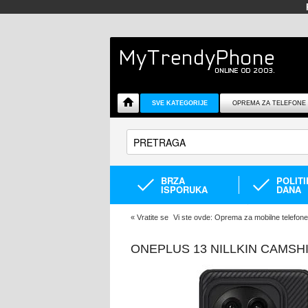
SVE KATEGORIJE
OPREMA ZA TELEFONE
BRZA
POLIT
ISPORUKA
DANA
«
Vratite se
Vi ste ovde:
Oprema za mobilne telefone
ONEPLUS 13 NILLKIN CAMSH