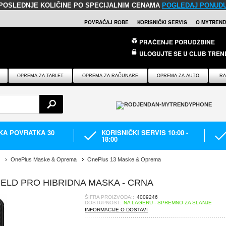
POSLEDNJE KOLIČINE PO SPECIJALNIM CENAMA
POGLEDAJ PONUD
POVRAĆAJ ROBE
KORISNIČKI SERVIS
O MYTREND
PRAĆENJE PORUDŽBINE
ULOGUJTE SE U CLUB TREN
OPREMA ZA TABLET
OPREMA ZA RAČUNARE
OPREMA ZA AUTO
RA
IKA POVRATKA 30
KORISNIČKI SERVIS 10:00 -
18:00
OnePlus Maske & Oprema
OnePlus 13 Maske & Oprema
IELD PRO HIBRIDNA MASKA - CRNA
ŠIFRA PROIZVODA::
4009246
DOSTUPNOST:
NA LAGERU - SPREMNO ZA SLANJE
INFORMACIJE O DOSTAVI