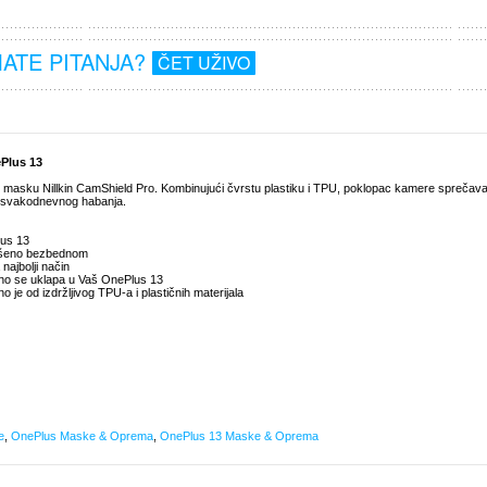
MATE PITANJA?
ČET UŽIVO
ePlus 13
idnu masku Nillkin CamShield Pro. Kombinujući čvrstu plastiku i TPU, poklopac kamere sprečav
od svakodnevnog habanja.
lus 13
vršeno bezbednom
 najbolji način
alno se uklapa u Vaš OnePlus 13
 je od izdržljivog TPU-a i plastičnih materijala
e
,
OnePlus Maske & Oprema
,
OnePlus 13 Maske & Oprema