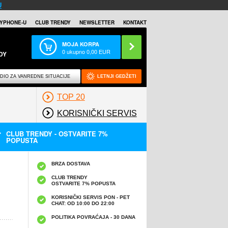
U
YPHONE-U
CLUB TRENDY
NEWSLETTER
KONTAKT
MOJA KORPA
0
ukupno
0,00
EUR
DY
DIO ZA VANREDNE SITUACIJE
LETNJI GEDŽETI
TOP 20
KORISNIČKI SERVIS
CLUB TRENDY - OSTVARITE 7%
POPUSTA
BRZA DOSTAVA
CLUB TRENDY
OSTVARITE 7% POPUSTA
KORISNIČKI SERVIS PON - PET
CHAT: OD 10:00 DO 22:00
POLITIKA POVRAĆAJA - 30 DANA