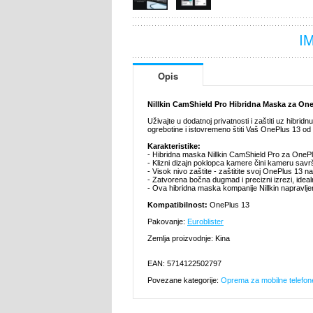
I
Opis
Nillkin CamShield Pro Hibridna Maska za On
Uživajte u dodatnoj privatnosti i zaštiti uz hibr
ogrebotine i istovremeno štiti Vaš OnePlus 13 
Karakteristike:
- Hibridna maska Nillkin CamShield Pro za OneP
- Klizni dizajn poklopca kamere čini kameru sa
- Visok nivo zaštite - zaštitite svoj OnePlus 13 na
- Zatvorena bočna dugmad i precizni izrezi, ide
- Ova hibridna maska kompanije Nillkin napravljeno
Kompatibilnost:
OnePlus 13
Pakovanje:
Euroblister
Zemlja proizvodnje: Kina
EAN: 5714122502797
Povezane kategorije:
Oprema za mobilne telefon