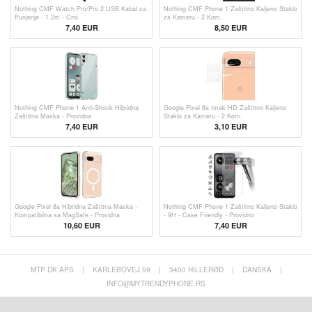
Nothing CMF Watch Pro/Pro 2 USB Kabal za
Nothing CMF Phone 1 Zaštitno Kaljeno Staklo
Punjenje - 1.2m - Crni
za Kameru - 2 Kom.
7,40 EUR
8,50 EUR
Nothing CMF Phone 1 Anti-Shock Hibridna
Google Pixel 8a Imak HD Zaštitno Kaljeno
Zaštitna Maska - Providna
Staklo za Kameru - 2 Kom.
7,40 EUR
3,10
EUR
Google Pixel 8a Hibridna Zaštitna Maska -
Nothing CMF Phone 1 Zaštitno Kaljeno Staklo
Kompatibilna sa MagSafe - Providna
- 9H - Case Friendly - Providno
10,60 EUR
7,40 EUR
MTP DK APS
|
KARLEBOVEJ 59
|
3400 HILLERØD
|
DANSKA
|
INFO@MYTRENDYPHONE.RS