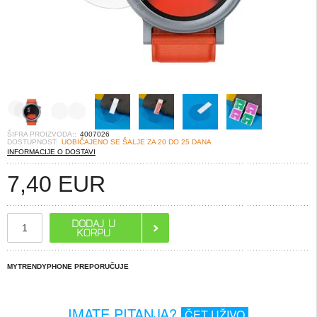
ŠIFRA PROIZVODA::
4007026
DOSTUPNOST:
UOBIČAJENO SE ŠALJE ZA 20 DO 25 DANA
INFORMACIJE O DOSTAVI
7,40
EUR
MYTRENDYPHONE PREPORUČUJE
IMATE PITANJA?
ČET UŽIVO