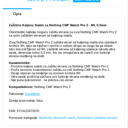
Opis
Zaštitno Kaljeno Staklo za Nothing CMF Watch Pro 2 - 9H, 0.3mm
Obezbedite najbolju moguću zaštitu ekrana za svoj Nothing CMF Watch Pro 2
sa ovim zaštitnim ekranom od kaljenog stakla.
Ovaj Nothing CMF Watch Pro 2 zaštitni ekran od kaljenog stakla ima standard
tvrdoće 9H, tako da ključevi i novčići u vašem džepu ne mogu da ga oštete.
Iako ima izdržljivost od 9H, zaštitnik ekrana od kaljenog stakla je takođe ultra
tanak, dimenzija samo 0,3 mm, što mu omogućava da zadrži sve funkcije
ekrana osetljivog na dodir.
Karakteristike:
- Prozirno kaljeno staklo za zaštitu ekrana za Nothing CMF Watch Pro 2
- Pruža osnovnu svakodnevnu zaštitu za vaš Nothing CMF Watch Pro 2
- Dizajn otporan na lomljenje sa ocenom tvrdoće 9H
- Ultra tanak profil koji održava sve funkcije ekrana osetljivog na dodir
- Nije puna pokrivenost - ne pokriva ceo ekran
Kompatibilnost:
Nothing CMF Watch Pro 2
Pakovanje:
Euroblister
Zemlja proizvodnje: Kina
EAN: 5714122472670
Povezane kategorije:
Bluetooth
,
Bluetooth satovi
,
Smartwatch dodatna oprema