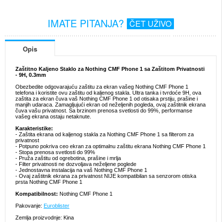
IMATE PITANJA?
ČET UŽIVO
Opis
Zaštitno Kaljeno Staklo za Nothing CMF Phone 1 sa Zaštitom Privatnosti
- 9H, 0.3mm
Obezbedite odgovarajuću zaštitu za ekran vašeg Nothing CMF Phone 1
telefona i koristite ovu zaštitu od kaljenog stakla. Ultra tanka i tvrdoće 9H, ova
zaštita za ekran čuva vaš Nothing CMF Phone 1 od otisaka prstiju, prašine i
manjih udaraca. Zamagljujući ekran od neželjenih pogleda, ovaj zaštitnik ekrana
čuva vašu privatnost. Sa brzinom prenosa svetlosti do 99%, performanse
vašeg ekrana ostaju netaknute.
Karakteristike:
- Zaštita ekrana od kaljenog stakla za Nothing CMF Phone 1 sa filterom za
privatnost
- Potpuno pokriva ceo ekran za optimalnu zaštitu ekrana Nothing CMF Phone 1
- Stopa prenosa svetlosti do 99%
- Pruža zaštitu od ogrebotina, prašine i mrlja
- Filter privatnosti ne dozvoljava neželjene poglede
- Jednostavna instalacija na vaš Nothing CMF Phone 1
- Ovaj zaštitnik ekrana za privatnost NIJE kompatibilan sa senzorom otiska
prsta Nothing CMF Phone 1
Kompatibilnost:
Nothing CMF Phone 1
Pakovanje:
Euroblister
Zemlja proizvodnje: Kina