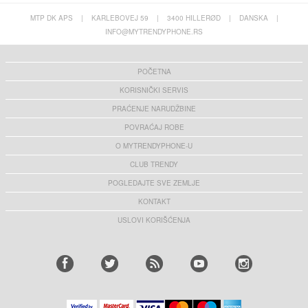
MTP DK APS
|
KARLEBOVEJ 59
|
3400 HILLERØD
|
DANSKA
|
INFO@MYTRENDYPHONE.RS
POČETNA
KORISNIČKI SERVIS
PRAĆENJE NARUDŽBINE
POVRAĆAJ ROBE
O MYTRENDYPHONE-U
CLUB TRENDY
POGLEDAJTE SVE ZEMLJE
KONTAKT
USLOVI KORIŠĆENJA