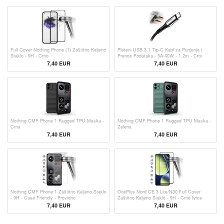
Full Cover Nothing Phone (1) Zaštitno Kaljeno
Pleteni USB 3.1 Tip-C Kabl za Punjenje i
Staklo - 9H - Crno
Prenos Podataka - 5A/40W - 1.2m - Crni
7,40 EUR
7,40 EUR
Nothing CMF Phone 1 Rugged TPU Maska -
Nothing CMF Phone 1 Rugged TPU Maska -
Crna
Zelena
7,40 EUR
7,40 EUR
Nothing CMF Phone 1 Zaštitno Kaljeno Staklo
OnePlus Nord CE 3 Lite/N30 Full Cover
- 9H - Case Friendly - Providno
Zaštitno Kaljeno Staklo - 9H - Crne Ivice
7,40 EUR
7,40 EUR