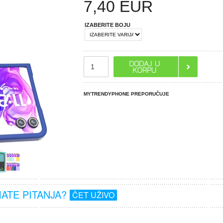
7,40
EUR
IZABERITE BOJU
MYTRENDYPHONE PREPORUČUJE
MATE PITANJA?
ČET UŽIVO