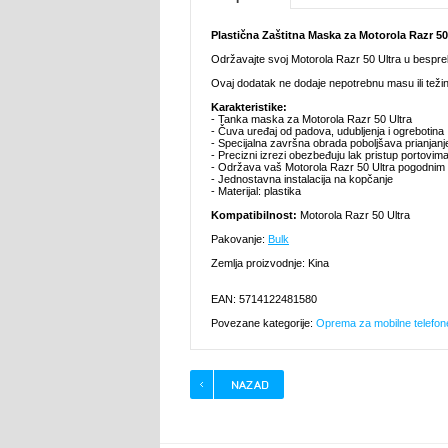
Plastična Zaštitna Maska za Motorola Razr 50
Održavajte svoj Motorola Razr 50 Ultra u besp
Ovaj dodatak ne dodaje nepotrebnu masu ili teži
Karakteristike:
- Tanka maska za Motorola Razr 50 Ultra
- Čuva uređaj od padova, udubljenja i ogrebotina
- Specijalna završna obrada poboljšava prianjanje
- Precizni izrezi obezbeđuju lak pristup portovi
- Održava vaš Motorola Razr 50 Ultra pogodnim
- Jednostavna instalacija na kopčanje
- Materijal: plastika
Kompatibilnost:
Motorola Razr 50 Ultra
Pakovanje:
Bulk
Zemlja proizvodnje: Kina
EAN: 5714122481580
Povezane kategorije:
Oprema za mobilne telefon