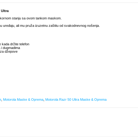
 Ultra
rekornom stanju sa ovom tankom maskom.
nu uređaju, ali mu pruža izuzetnu zaštitu od svakodnevnog nošenja.
 kada držite telefon
ma i dugmadima
 za džepove
e
,
Motorola Maske & Oprema
,
Motorola Razr 50 Ultra Maske & Oprema