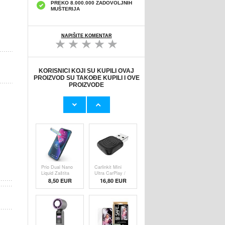
PREKO 8.000.000 ZADOVOLJNIH
MUŠTERIJA
NAPIŠITE KOMENTAR
KORISNICI KOJI SU KUPILI OVAJ
PROIZVOD SU TAKOĐE KUPILI I OVE
PROIZVODE
Originalni Apple
Originalni Apple
MHJE3ZM/A
Lightning Kab
USB
19,20 EUR
9,50 EUR
Prio Dual Nano
Carlinkit Mini
Liquid Zaštita
Ultra CarPlay /
8,50 EUR
16,80 EUR