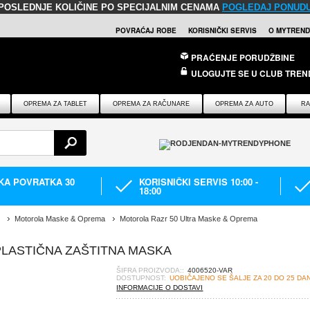
POSLEDNJE KOLIČINE PO SPECIJALNIM CENAMA
POGLEDAJ PONUD
POVRAĆAJ ROBE
KORISNIČKI SERVIS
O MYTREND
PRAĆENJE PORUDŽBINE
ULOGUJTE SE U CLUB TREN
OPREMA ZA TABLET
OPREMA ZA RAČUNARE
OPREMA ZA AUTO
RA
IKA POVRATKA 30
KORISNIČKI SERVIS 10:00 -
18:00
Motorola Maske & Oprema
Motorola Razr 50 Ultra Maske & Oprema
PLASTIČNA ZAŠTITNA MASKA
ŠIFRA PROIZVODA::
4006520-VAR
DOSTUPNOST:
UOBIČAJENO SE ŠALJE ZA 20 DO 25 DA
INFORMACIJE O DOSTAVI