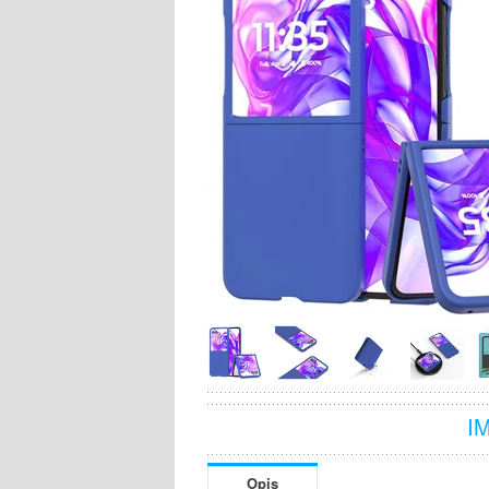
I
Opis