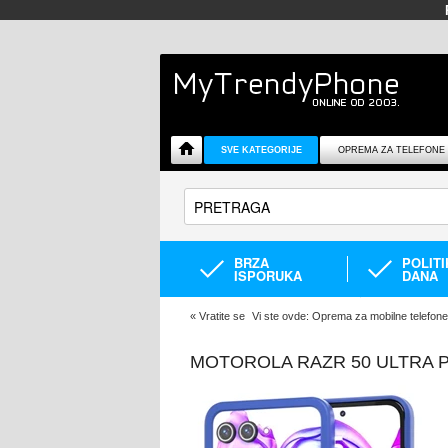
SVE KATEGORIJE
OPREMA ZA TELEFONE
BRZA
POLIT
ISPORUKA
DANA
«
Vratite se
Vi ste ovde:
Oprema za mobilne telefone
MOTOROLA RAZR 50 ULTRA 