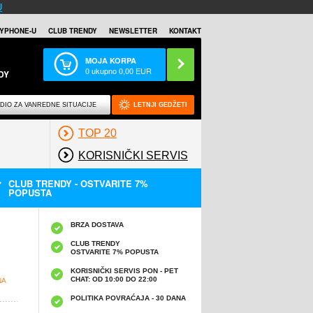
U
YPHONE-U
CLUB TRENDY
NEWSLETTER
KONTAKT
MOJA KORPA
0
ukupno
0,00
EUR
DY
DIO ZA VANREDNE SITUACIJE
LETNJI GEDŽETI
TOP 20
KORISNIČKI SERVIS
CLUB TRENDY - OSTVARITE 7%
POPUSTA
BRZA DOSTAVA
CLUB TRENDY
OSTVARITE 7% POPUSTA
KORISNIČKI SERVIS PON - PET
CHAT: OD 10:00 DO 22:00
NA
POLITIKA POVRAĆAJA - 30 DANA