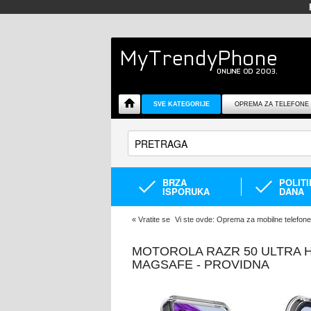
SVE KATEGORIJE
OPREMA ZA TELEFONE
BRZA
POLIT
ISPORUKA
DANA
«
Vratite se
Vi ste ovde:
Oprema za mobilne telefone
MOTOROLA RAZR 50 ULTRA H
MAGSAFE - PROVIDNA