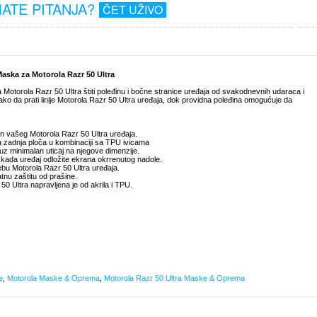
MATE PITANJA?
ČET UŽIVO
aska za Motorola Razr 50 Ultra
 Motorola Razr 50 Ultra štiti poleđinu i bočne stranice uređaja od svakodnevnih udaraca i
o da prati linije Motorola Razr 50 Ultra uređaja, dok providna poleđina omogućuje da
ajn vašeg Motorola Razr 50 Ultra uređaja.
na zadnja ploča u kombinaciji sa TPU ivicama
 uz minimalan uticaj na njegove dimenzije.
a kada uređaj odložite ekrana okrrenutog nadole.
bu Motorola Razr 50 Ultra uređaja.
datnu zaštitu od prašine.
0 Ultra napravljena je od akrila i TPU.
e
,
Motorola Maske & Oprema
,
Motorola Razr 50 Ultra Maske & Oprema