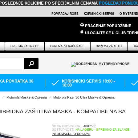
POSLEDNJE KOLIČINE PO SPECIJALNIM CENAMA
POGLEDAJ PONUD
POVRAĆAJ ROBE
KORISNIČKI SERVIS
O MYTREND
PRAĆENJE PORUDŽBINE
ULOGUJTE SE U CLUB TREN
OPREMA ZA TABLET
OPREMA ZA RAČUNARE
OPREMA ZA AUTO
RA
IKA POVRATKA 30
KORISNIČKI SERVIS 10:00 -
18:00
Motorola Maske & Oprema
Motorola Razr 50 Ultra Maske & Oprema
IBRIDNA ZAŠTITNA MASKA - KOMPATIBILNA SA
ŠIFRA PROIZVODA::
4007556
DOSTUPNOST:
NA LAGERU - SPREMNO ZA SLANJE
INFORMACIJE O DOSTAVI