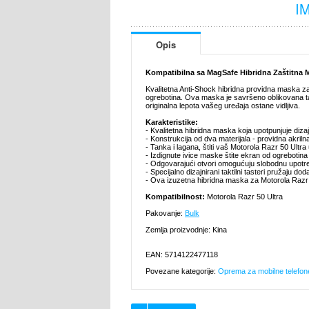
I
Opis
Kompatibilna sa MagSafe Hibridna Zaštitna M
Kvalitetna Anti-Shock hibridna providna maska za
ogrebotina. Ova maska je savršeno oblikovana tak
originalna lepota vašeg uređaja ostane vidljiva.
Karakteristike:
- Kvalitetna hibridna maska koja upotpunjuje diz
- Konstrukcija od dva materijala - providna akril
- Tanka i lagana, štiti vaš Motorola Razr 50 Ultra
- Izdignute ivice maske štite ekran od ogrebotin
- Odgovarajući otvori omogućuju slobodnu upotre
- Specijalno dizajnirani taktilni tasteri pružaju do
- Ova izuzetna hibridna maska za Motorola Razr 5
Kompatibilnost:
Motorola Razr 50 Ultra
Pakovanje:
Bulk
Zemlja proizvodnje: Kina
EAN: 5714122477118
Povezane kategorije:
Oprema za mobilne telefon