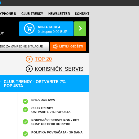
U
YPHONE-U
CLUB TRENDY
NEWSLETTER
KONTAKT
MOJA KORPA
0
ukupno
0,00
EUR
DY
DIO ZA VANREDNE SITUACIJE
LETNJI GEDŽETI
TOP 20
KORISNIČKI SERVIS
CLUB TRENDY - OSTVARITE 7%
POPUSTA
BRZA DOSTAVA
CLUB TRENDY
OSTVARITE 7% POPUSTA
KORISNIČKI SERVIS PON - PET
CHAT: OD 10:00 DO 22:00
POLITIKA POVRAĆAJA - 30 DANA