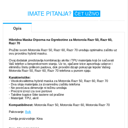
IMATE PITANJA?
ČET UŽIVO
Opis
Hibridna Maska Otporna na Ogrebotine za Motorola Razr 50, Razr 60,
Razr 70
Pružite svom Motorola Razr 50, Razr 60, Razr 70 uređaju optimalnu zaštitu uz
ovu providnu hybrid masku.
Ovaj dodatak predstavlja kombinaciju akrila i TPU materijala koji će sačuvati
Vaš telefon u besprekornom stanju. Uz to, ojačane ivice apsorbuju udarce i
eliminišu štetu prilikom padova, dok providni dizajn pokazuje lepote Vašeg
Motorola Razr 50, Razr 60, Razr 70 telefona u punom sjaju.
Karakteristike:
- Visokokvalitetna hybrid maska za Motorola Razr 50, Razr 60, Razr 70
- Dva sloja materijala za izvanrednu zaštitu telefona
- Ne povećava dimenzije ni težinu uređaja
- Precizni izrezi za sve portove
- Taktilne kapice štite tastere od prašine
- Materijali: TPU, akril
Kompatibilnost:
Motorola Razr 50, Motorola Razr 60, Motorola Razr 70
Pakovanje:
Bulk
Zemlja proizvodnje: Kina