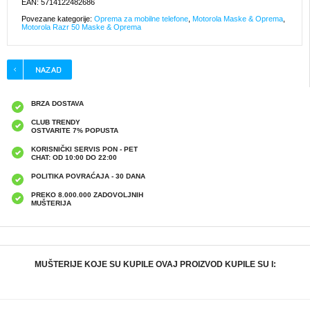
EAN: 5714122482686
Povezane kategorije:
Oprema za mobilne telefone
,
Motorola Maske & Oprema
,
Motorola Razr 50 Maske & Oprema
BRZA DOSTAVA
CLUB TRENDY
OSTVARITE 7% POPUSTA
KORISNIČKI SERVIS PON - PET
CHAT: OD 10:00 DO 22:00
POLITIKA POVRAĆAJA - 30 DANA
PREKO 8.000.000 ZADOVOLJNIH
MUŠTERIJA
MUŠTERIJE KOJE SU KUPILE OVAJ PROIZVOD KUPILE SU I:
Samsung Galaxy Z Flip6/Z Flip7 FE Plastična