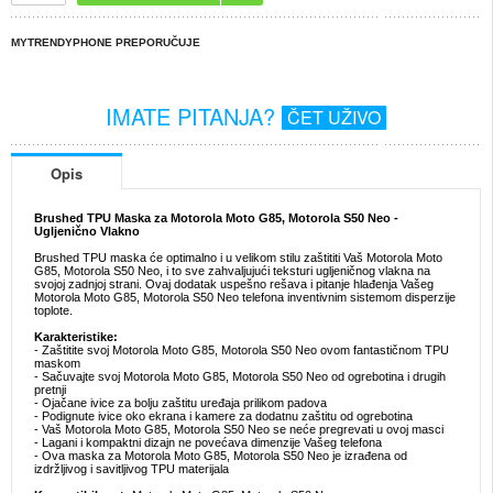
MYTRENDYPHONE PREPORUČUJE
IMATE PITANJA?
ČET UŽIVO
Opis
Brushed TPU Maska za Motorola Moto G85, Motorola S50 Neo -
Ugljenično Vlakno
Brushed TPU maska će optimalno i u velikom stilu zaštititi Vaš Motorola Moto
G85, Motorola S50 Neo, i to sve zahvaljujući teksturi ugljeničnog vlakna na
svojoj zadnjoj strani. Ovaj dodatak uspešno rešava i pitanje hlađenja Vašeg
Motorola Moto G85, Motorola S50 Neo telefona inventivnim sistemom disperzije
toplote.
Karakteristike:
- Zaštitite svoj Motorola Moto G85, Motorola S50 Neo ovom fantastičnom TPU
maskom
- Sačuvajte svoj Motorola Moto G85, Motorola S50 Neo od ogrebotina i drugih
pretnji
- Ojačane ivice za bolju zaštitu uređaja prilikom padova
- Podignute ivice oko ekrana i kamere za dodatnu zaštitu od ogrebotina
- Vaš Motorola Moto G85, Motorola S50 Neo se neće pregrevati u ovoj masci
- Lagani i kompaktni dizajn ne povećava dimenzije Vašeg telefona
- Ova maska za Motorola Moto G85, Motorola S50 Neo je izrađena od
izdržljivog i savitljivog TPU materijala