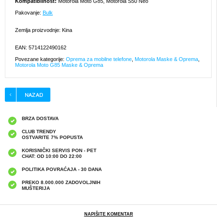
Kompatibilnost:
Motorola Moto G85, Motorola S50 Neo
Pakovanje:
Bulk
Zemlja proizvodnje: Kina
EAN: 5714122490162
Povezane kategorije:
Oprema za mobilne telefone
,
Motorola Maske & Oprema
,
Motorola Moto G85 Maske & Oprema
BRZA DOSTAVA
CLUB TRENDY
OSTVARITE 7% POPUSTA
KORISNIČKI SERVIS PON - PET
CHAT: OD 10:00 DO 22:00
POLITIKA POVRAĆAJA - 30 DANA
PREKO 8.000.000 ZADOVOLJNIH
MUŠTERIJA
NAPIŠITE KOMENTAR