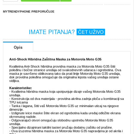
MYTRENDYPHONE PREPORUČUJE
IMATE PITANJA?
ČET UŽIVO
Opis
Anti-Shock Hibridna Zaštitna Maska za Motorola Moto G35
Kvalitetna Anti-Shock hibridna providna maska za Motorola Moto G35 štiti
poleđinu i bočne stranice uređaja od svakodnevnih udaraca i ogrebotina. Ova
maska je savršeno oblikovana tako da prati linije Motorola Moto G35 uređaja,
dok providna poleđina omogućuje da originalna lepota vašeg uređaja ostane
vidljiva.
Karakteristike:
- Kvalitetna hibridna maska koja upotpunjuje dizajn vašeg Motorola Moto G35
uređaja.
- Konstrukcija od dva materijala - providna akrilna zadnja ploča u kombinaciji sa
TPU ivicama
- Tanka i lagana, štiti vaš Motorola Moto G35 uz minimalan uticaj na njegove
dimenzije.
- Izdignute ivice maske štite ekran od ogrebotina kada uređaj odložite ekrana
okrrenutog nadole.
- Odgovarajući otvori omogućuju slobodnu upotrebu Motorola Moto G35
uređaja.
- Specijalno dizajnirani taktilni tasteri pružaju dodatnu zaštitu od prašine.
- Ova izuzetna hibridna maska za Motorola Moto G35 napravljena je od akrila i