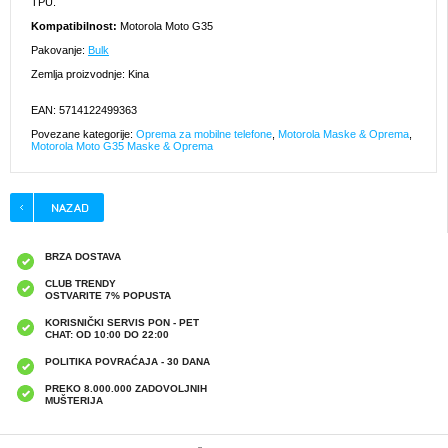
TPU.
Kompatibilnost:
Motorola Moto G35
Pakovanje:
Bulk
Zemlja proizvodnje: Kina
EAN: 5714122499363
Povezane kategorije:
Oprema za mobilne telefone
,
Motorola Maske & Oprema
,
Motorola Moto G35 Maske & Oprema
BRZA DOSTAVA
CLUB TRENDY
OSTVARITE 7% POPUSTA
KORISNIČKI SERVIS PON - PET
CHAT: OD 10:00 DO 22:00
POLITIKA POVRAĆAJA - 30 DANA
PREKO 8.000.000 ZADOVOLJNIH
MUŠTERIJA