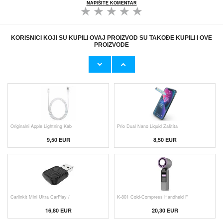
NAPIŠITE KOMENTAR
KORISNICI KOJI SU KUPILI OVAJ PROIZVOD SU TAKOĐE KUPILI I OVE
PROIZVODE
Originalni Apple MHJE3ZM/A USB
HHW 660W GaN 10-Port USB-C Cha
19,20 EUR
43,90 EUR
Originalni Apple Lightning Kab
Prio Dual Nano Liquid Zaštita
9,50 EUR
8,50 EUR
Carlinkit Mini Ultra CarPlay /
K-801 Cold-Compress Handheld F
16,80 EUR
20,30 EUR