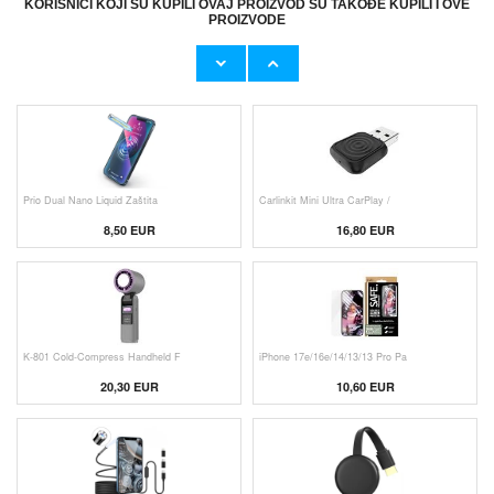
KORISNICI KOJI SU KUPILI OVAJ PROIZVOD SU TAKOĐE KUPILI I OVE
PROIZVODE
Originalni Apple MHJE3ZM/A USB
Originalni Apple Lightning Kab
19,20 EUR
9,50 EUR
Prio Dual Nano Liquid Zaštita
Carlinkit Mini Ultra CarPlay /
8,50 EUR
16,80 EUR
K-801 Cold-Compress Handheld F
iPhone 17e/16e/14/13/13 Pro Pa
20,30 EUR
10,60 EUR