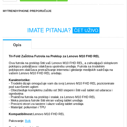
MYTRENDYPHONE PREPORUČUJE
IMATE PITANJA?
ČET UŽIVO
Opis
Tri-Fold Zaštitna Futrola na Preklop za Lenovo M10 FHD REL
Ova futrola na preklop štiti vaš Lenovo M10 FHD REL, a zahvaljujući sklopivom
poklopcu poboljšava i olakšava upotrebu uređaja. Futrola sa trodelnim
poklopcem olakšava pretraživanje interneta i gledanje medijskih sadržaja na
vašem Lenovo M10 FHD REL uređaju.
Karakteristike:
- Trodelni dizajn omogućuje vam da svoj Lenovo M10 FHD REL pozicionirate
pod savršenim uglom
- Obezbeđuje kompletnu zaštitu od 360 stepeni i štiti vaš tablet od udaraca i
ogrebotina
- Praktična futrola na preklop i stalak za Lenovo M10 FHD REL
- Meka postava futrole štiti ekran vašeg tablet uređaja
- Precizni otvori za tastere i ulaze vašeg tablet uređaja
- Materijal: poliuretan i TPU
Kompatibilnost:
Lenovo M10 FHD REL
Pakovanje:
Bulk