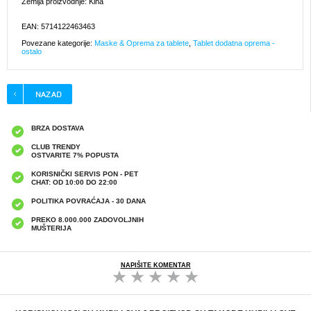
Zemlja proizvodnje: Kina
EAN: 5714122463463
Povezane kategorije:
Maske & Oprema za tablete
,
Tablet dodatna oprema -
ostalo
BRZA DOSTAVA
CLUB TRENDY
OSTVARITE 7% POPUSTA
KORISNIČKI SERVIS PON - PET
CHAT: OD 10:00 DO 22:00
POLITIKA POVRAĆAJA - 30 DANA
PREKO 8.000.000 ZADOVOLJNIH
MUŠTERIJA
NAPIŠITE KOMENTAR