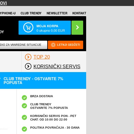
OVI
YPHONE-U
CLUB TRENDY
NEWSLETTER
KONTAKT
MOJA KORPA
0
ukupno
0,00
EUR
DY
DIO ZA VANREDNE SITUACIJE
LETNJI GEDŽETI
TOP 20
KORISNIČKI SERVIS
CLUB TRENDY - OSTVARITE 7%
POPUSTA
BRZA DOSTAVA
CLUB TRENDY
OSTVARITE 7% POPUSTA
KORISNIČKI SERVIS PON - PET
CHAT: OD 10:00 DO 22:00
POLITIKA POVRAĆAJA - 30 DANA