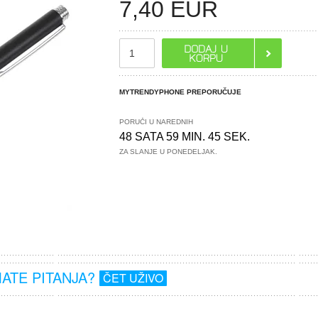
7,40
EUR
MYTRENDYPHONE PREPORUČUJE
PORUČI U NAREDNIH
48 SATA 59 MIN. 45 SEK.
ZA SLANJE U PONEDELJAK.
MATE PITANJA?
ČET UŽIVO