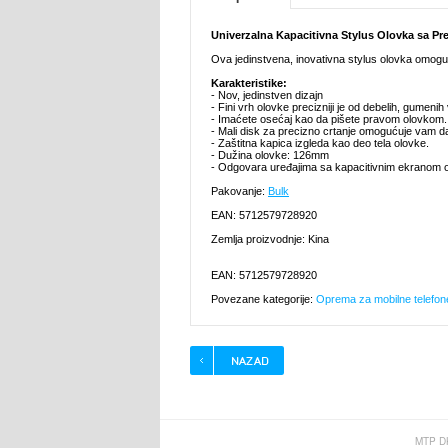
Univerzalna Kapacitivna Stylus Olovka sa Pr
Ova jedinstvena, inovativna stylus olovka omogu
Karakteristike:
- Nov, jedinstven dizajn
- Fini vrh olovke precizniji je od debelih, gumenih
- Imaćete osećaj kao da pišete pravom olovkom.
- Mali disk za precizno crtanje omogućuje vam da j
- Zaštitna kapica izgleda kao deo tela olovke.
- Dužina olovke: 126mm
- Odgovara uređajima sa kapacitivnim ekranom os
Pakovanje:
Bulk
EAN: 5712579728920
Zemlja proizvodnje: Kina
EAN: 5712579728920
Povezane kategorije:
Oprema za mobilne telefon
MTP D