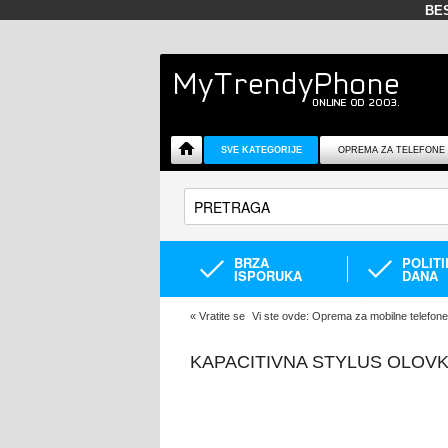
BE
SVE KATEGORIJE
OPREMA ZA TELEFONE
BRZA
POLIT
ISPORUKA
DANA
«
Vratite se
Vi ste ovde:
Oprema za mobilne telefone
KAPACITIVNA STYLUS OLOVK