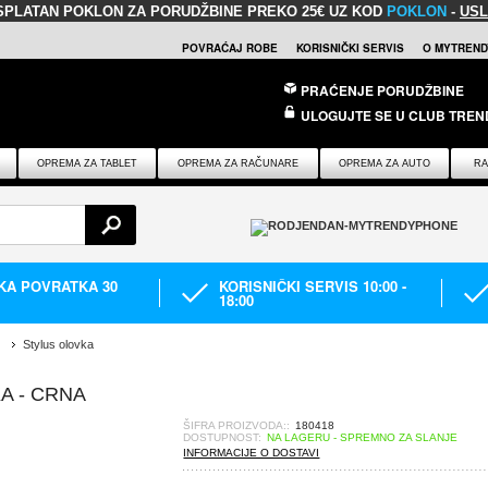
SPLATAN POKLON
ZA PORUDŽBINE PREKO 25€ UZ KOD
POKLON
-
USL
POVRAĆAJ ROBE
KORISNIČKI SERVIS
O MYTREND
PRAĆENJE PORUDŽBINE
ULOGUJTE SE U CLUB TREN
OPREMA ZA TABLET
OPREMA ZA RAČUNARE
OPREMA ZA AUTO
RA
IKA POVRATKA 30
KORISNIČKI SERVIS 10:00 -
18:00
Stylus olovka
A - CRNA
ŠIFRA PROIZVODA::
180418
DOSTUPNOST:
NA LAGERU - SPREMNO ZA SLANJE
INFORMACIJE O DOSTAVI