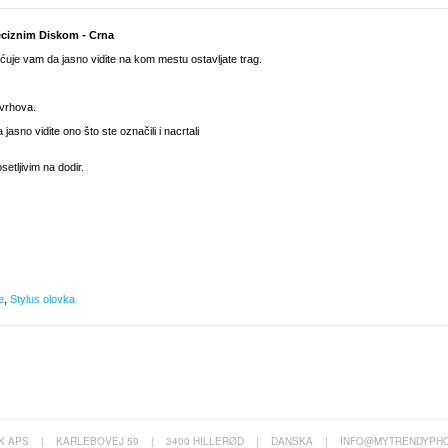
eciznim Diskom - Crna
ćuje vam da jasno vidite na kom mestu ostavljate trag.
 vrhova.
asno vidite ono što ste označili i nacrtali
etljivim na dodir.
e
,
Stylus olovka
K APS
|
KARLEBOVEJ 59
|
3400 HILLERØD
|
DANSKA
|
INFO@MYTRENDYPHO