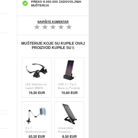
PREKO 8.000.000 ZADOVOLJNIH
MUŠTERIJA
NAPIŠITE KOMENTAR
MUŠTERIJE KOJE SU KUPILE OVAJ
PROIZVOD KUPILE SU I:
LED Naočare sa
USB 3.1 Tip-C
Lupom 9892G -
Baza za Punjenje
10X, 15X, 20X,
- Crna
19,20 EUR
10,60 EUR
25X
3 u 1
Univerzalno
Multifunkcionalni
Prenosivo
Držač za Tablet
Postolje za
63,20 EUR
8,50 EUR