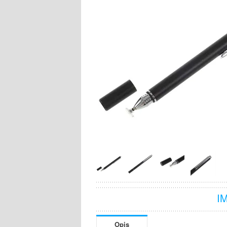
I
Opis