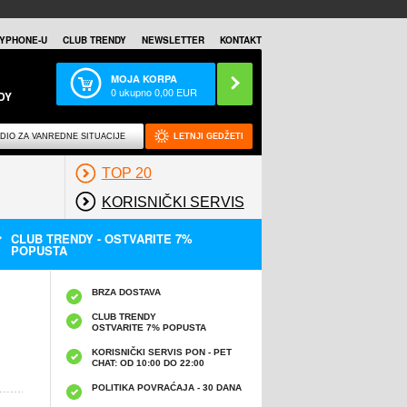
YPHONE-U
CLUB TRENDY
NEWSLETTER
KONTAKT
MOJA KORPA
0
ukupno
0,00
EUR
DY
DIO ZA VANREDNE SITUACIJE
LETNJI GEDŽETI
TOP 20
KORISNIČKI SERVIS
CLUB TRENDY - OSTVARITE 7%
POPUSTA
BRZA DOSTAVA
CLUB TRENDY
OSTVARITE 7% POPUSTA
KORISNIČKI SERVIS PON - PET
CHAT: OD 10:00 DO 22:00
POLITIKA POVRAĆAJA - 30 DANA