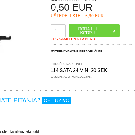
0,50
EUR
UŠTEDELI STE:
6,90 EUR
JOŠ SAMO 1 NA LAGERU!
MYTRENDYPHONE PREPORUČUJE
PORUČI U NAREDNIH
114 SATA 24 MIN. 19 SEK.
ZA SLANJE U PONEDELJAK.
MATE PITANJA?
ČET UŽIVO
sistem konektor, fleks kabl.