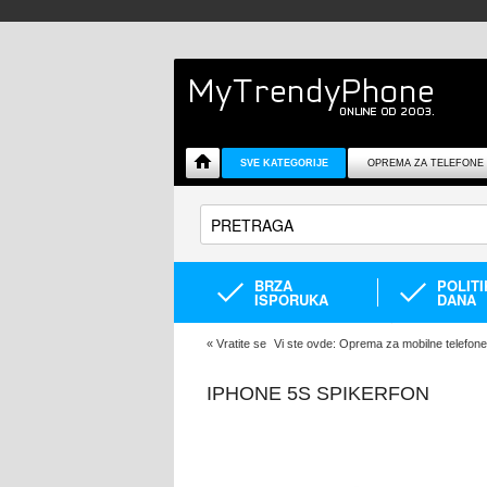
SVE KATEGORIJE
OPREMA ZA TELEFONE
BRZA
POLIT
ISPORUKA
DANA
«
Vratite se
Vi ste ovde:
Oprema za mobilne telefone
IPHONE 5S SPIKERFON