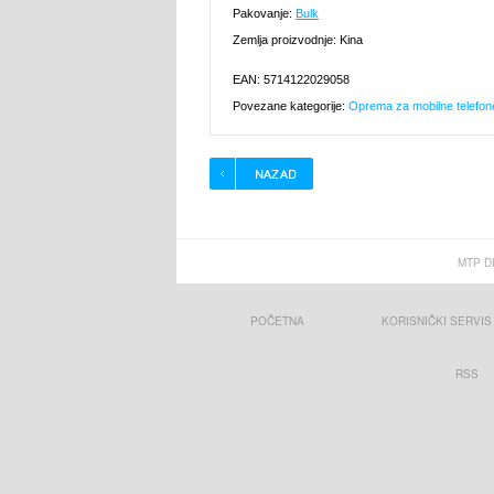
Pakovanje:
Bulk
Zemlja proizvodnje: Kina
EAN: 5714122029058
Povezane kategorije:
Oprema za mobilne telefon
MTP D
POČETNA
KORISNIČKI SERVIS
RSS