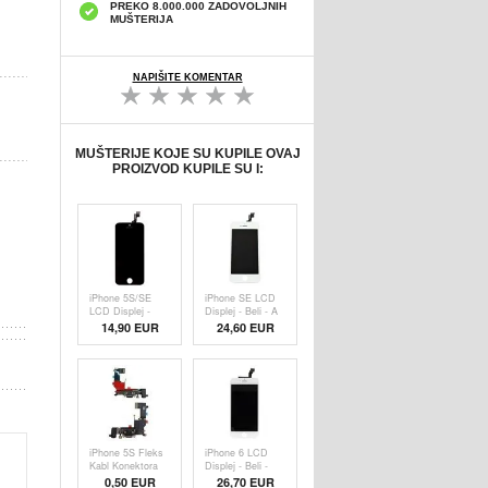
PREKO 8.000.000 ZADOVOLJNIH
MUŠTERIJA
NAPIŠITE KOMENTAR
MUŠTERIJE KOJE SU KUPILE OVAJ
PROIZVOD KUPILE SU I:
iPhone 5S/SE
iPhone SE LCD
LCD Displej -
Displej - Beli - A
Crni - Originalni
kvalitet
14,90 EUR
24,60 EUR
Kvalitet
iPhone 5S Fleks
iPhone 6 LCD
Kabl Konektora
Displej - Beli -
Za Punjenje -
Originalni Kvalitet
0,50
EUR
26,70 EUR