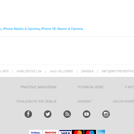
e
,
iPhone Maske & Oprema
,
iPhone SE Maske & Oprema
K APS
|
KARLEBOVEJ 59
|
3400 HILLERØD
|
DANSKA
|
INFO@MYTRENDYPHO
PRAĆENJE NARUDŽBINE
POVRAĆAJ ROBE
O MY
POGLEDAJTE SVE ZEMLJE
KONTAKT
USLOVI KORI