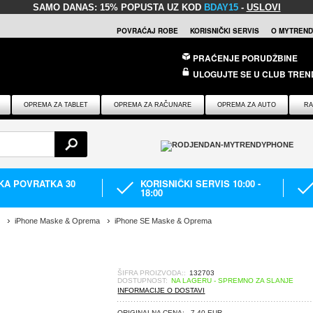
SAMO DANAS:
15% POPUSTA UZ KOD
BDAY15
-
USLOVI
POVRAĆAJ ROBE
KORISNIČKI SERVIS
O MYTREND
PRAĆENJE PORUDŽBINE
ULOGUJTE SE U CLUB TREN
OPREMA ZA TABLET
OPREMA ZA RAČUNARE
OPREMA ZA AUTO
RA
IKA POVRATKA 30
KORISNIČKI SERVIS 10:00 -
18:00
iPhone Maske & Oprema
iPhone SE Maske & Oprema
ŠIFRA PROIZVODA::
132703
DOSTUPNOST:
NA LAGERU - SPREMNO ZA SLANJE
INFORMACIJE O DOSTAVI
ORIGINALNA CENA:
7,40 EUR