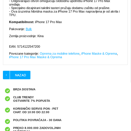
- Odgovarajući otvori omogućuju slobodnu upotrebu iPhone 17 Pro Max
uređaja.
- Specijalno dizajnirani taktilni tasteri pružaju dodatnu zaštitu od prašine.
- Ova izuzetna hibridna maska za iPhone 17 Pro Max napravljena je od akrila i
TPU.
Kompatibilnost:
iPhone 17 Pro Max
Pakovanje:
Bulk
Zemlja proizvodnje: Kina
EAN: 5714122547200
Povezane kategorije:
Oprema za mobilne telefone
,
iPhone Maske & Oprema
,
iPhone 17 Pro Max Maske & Oprema
BRZA DOSTAVA
CLUB TRENDY
OSTVARITE 7% POPUSTA
KORISNIČKI SERVIS PON - PET
CHAT: OD 10:00 DO 22:00
POLITIKA POVRAĆAJA - 30 DANA
PREKO 8.000.000 ZADOVOLJNIH