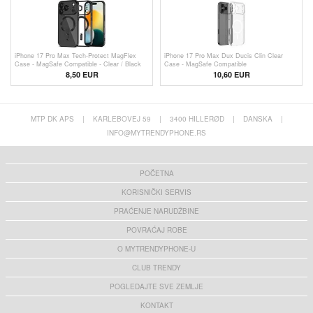
iPhone 17 Pro Max Tech-Protect MagFlex
iPhone 17 Pro Max Dux Ducis Clin Clear
Case - MagSafe Compatible - Clear / Black
Case - MagSafe Compatible
8,50 EUR
10,60 EUR
MTP DK APS
|
KARLEBOVEJ 59
|
3400 HILLERØD
|
DANSKA
|
INFO@MYTRENDYPHONE.RS
POČETNA
KORISNIČKI SERVIS
PRAĆENJE NARUDŽBINE
POVRAĆAJ ROBE
O MYTRENDYPHONE-U
CLUB TRENDY
POGLEDAJTE SVE ZEMLJE
KONTAKT