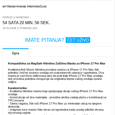
MYTRENDYPHONE PREPORUČUJE
PORUČI U NAREDNIH
54 SATA 20 MIN. 56 SEK.
ZA SLANJE U PONEDELJAK.
IMATE PITANJA?
ČET UŽIVO
Opis
Kompatibilna sa MagSafe Hibridna Zaštitna Maska za iPhone 17 Pro Max
Kvalitetna Anti-Shock hibridna providna maska za iPhone 17 Pro Max štiti
poleđinu i bočne stranice uređaja od svakodnevnih udaraca i ogrebotina. Ova
maska je savršeno oblikovana tako da prati linije iPhone 17 Pro Max uređaja,
dok providna poleđina omogućuje da originalna lepota vašeg uređaja ostane
vidljiva.
Karakteristike:
- Kvalitetna hibridna maska koja upotpunjuje dizajn vašeg iPhone 17 Pro Max
uređaja.
- Konstrukcija od dva materijala - providna akrilna zadnja ploča u kombinaciji sa
TPU ivicama
- Tanka i lagana, štiti vaš iPhone 17 Pro Max uz minimalan uticaj na njegove
dimenzije.
- Izdignute ivice maske štite ekran od ogrebotina kada uređaj odložite ekrana
okrrenutog nadole.