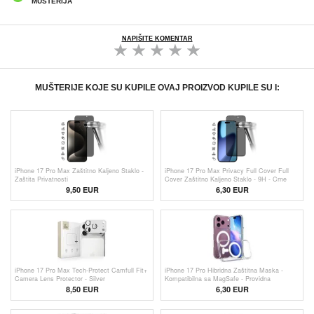
MUŠTERIJA
NAPIŠITE KOMENTAR
MUŠTERIJE KOJE SU KUPILE OVAJ PROIZVOD KUPILE SU I:
iPhone 17 Pro Max Zaštitno Kaljeno Staklo -
iPhone 17 Pro Max Privacy Full Cover Full
Zaštita Privatnosti
Cover Zaštitno Kaljeno Staklo - 9H - Crne
Ivice
9,50 EUR
6,30 EUR
iPhone 17 Pro Max Tech-Protect Camfull Fit+
iPhone 17 Pro Hibridna Zaštitna Maska -
Camera Lens Protector - Silver
Kompatibilna sa MagSafe - Providna
8,50 EUR
6,30 EUR