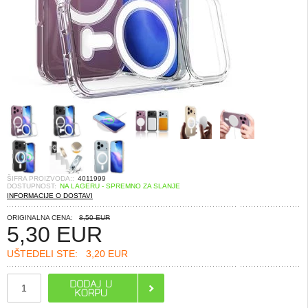
ŠIFRA PROIZVODA::
4011999
DOSTUPNOST:
NA LAGERU - SPREMNO ZA SLANJE
INFORMACIJE O DOSTAVI
ORIGINALNA CENA:
8,50 EUR
5,30
EUR
UŠTEDELI STE:
3,20 EUR