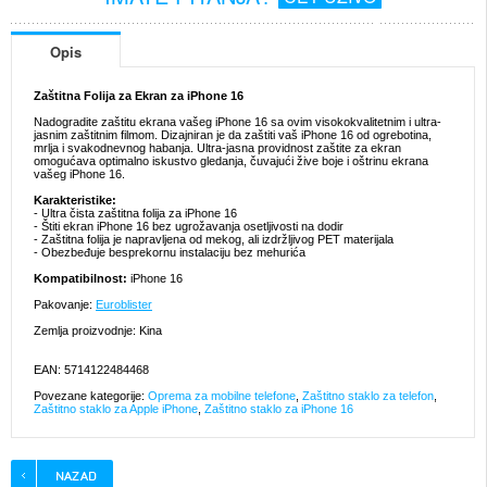
Opis
Zaštitna Folija za Ekran za iPhone 16
Nadogradite zaštitu ekrana vašeg iPhone 16 sa ovim visokokvalitetnim i ultra-
jasnim zaštitnim filmom. Dizajniran je da zaštiti vaš iPhone 16 od ogrebotina,
mrlja i svakodnevnog habanja. Ultra-jasna providnost zaštite za ekran
omogućava optimalno iskustvo gledanja, čuvajući žive boje i oštrinu ekrana
vašeg iPhone 16.
Karakteristike:
- Ultra čista zaštitna folija za iPhone 16
- Štiti ekran iPhone 16 bez ugrožavanja osetljivosti na dodir
- Zaštitna folija je napravljena od mekog, ali izdržljivog PET materijala
- Obezbeđuje besprekornu instalaciju bez mehurića
Kompatibilnost:
iPhone 16
Pakovanje:
Euroblister
Zemlja proizvodnje: Kina
EAN: 5714122484468
Povezane kategorije:
Oprema za mobilne telefone
,
Zaštitno staklo za telefon
,
Zaštitno staklo za Apple iPhone
,
Zaštitno staklo za iPhone 16