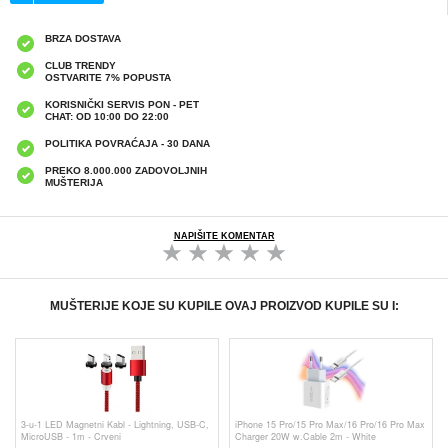
BRZA DOSTAVA
CLUB TRENDY
OSTVARITE 7% POPUSTA
KORISNIČKI SERVIS PON - PET
CHAT: OD 10:00 DO 22:00
POLITIKA POVRAĆAJA - 30 DANA
PREKO 8.000.000 ZADOVOLJNIH
MUŠTERIJA
NAPIŠITE KOMENTAR
MUŠTERIJE KOJE SU KUPILE OVAJ PROIZVOD KUPILE SU I:
3-u-1 LED Magnetni Kabl - Lightning, USB-C,
iPhone 15 Pro/15 Pro Max/16 Pro/16 Pro Max
MicroUSB - 1m - Crveni
Charger 20W w.Cable 2m - White