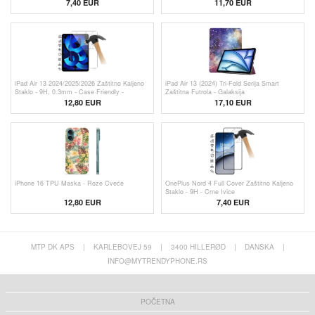
7,40 EUR
11,70 EUR
iPad Air 13 2024/2025/2026 Zaštitno Kaljeno
iPad Air 13 (2024) Tri-Fold Serija Smart
Staklo - 9H, 0.3mm - Case Friendly -
Zaštitna Futrola - Galaksija
Providno
12,80 EUR
17,10 EUR
iPhone 16 TPU Maska - Roze Cveće
OnePlus Nord 4 Full Cover Zaštitno Kaljeno
Staklo - 9H - Crne Ivice
12,80 EUR
7,40 EUR
MTP DK APS
|
KARLEBOVEJ 59
|
3400 HILLERØD
|
DANSKA
|
INFO@MYTRENDYPHONE.RS
POČETNA