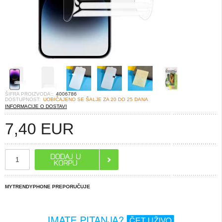
ŠIFRA PROIZVODA::
4006786
DOSTUPNOST:
UOBIČAJENO SE ŠALJE ZA 20 DO 25 DANA
INFORMACIJE O DOSTAVI
7,40
EUR
MYTRENDYPHONE PREPORUČUJE
IMATE PITANJA?
ČET UŽIVO