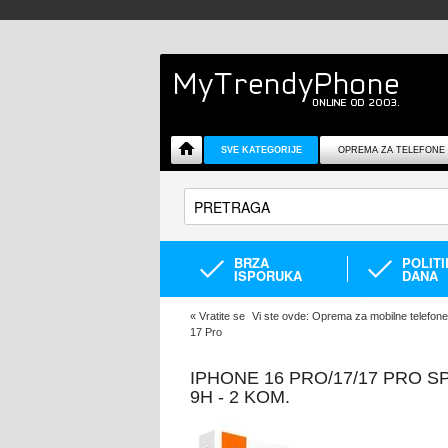
SVE KATEGORIJE
OPREMA ZA TELEFONE
BRZA
POLIT
ISPORUKA
DANA
«
Vratite se
Vi ste ovde:
Oprema za mobilne telefone
17 Pro
IPHONE 16 PRO/17/17 PRO S
9H - 2 KOM.