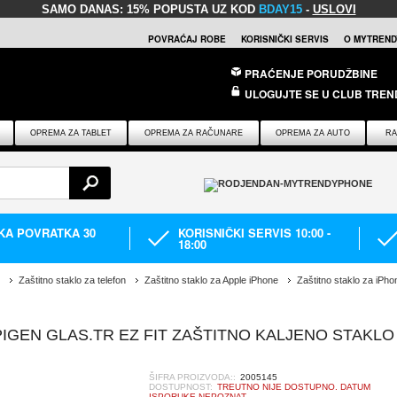
SAMO DANAS:
15% POPUSTA UZ KOD
BDAY15
-
USLOVI
POVRAĆAJ ROBE
KORISNIČKI SERVIS
O MYTREND
PRAĆENJE PORUDŽBINE
ULOGUJTE SE U CLUB TREN
OPREMA ZA TABLET
OPREMA ZA RAČUNARE
OPREMA ZA AUTO
RA
IKA POVRATKA 30
KORISNIČKI SERVIS 10:00 -
18:00
Zaštitno staklo za telefon
Zaštitno staklo za Apple iPhone
Zaštitno staklo za iPho
PIGEN GLAS.TR EZ FIT ZAŠTITNO KALJENO STAKLO 
ŠIFRA PROIZVODA::
2005145
DOSTUPNOST:
TREUTNO NIJE DOSTUPNO. DATUM
ISPORUKE NEPOZNAT.