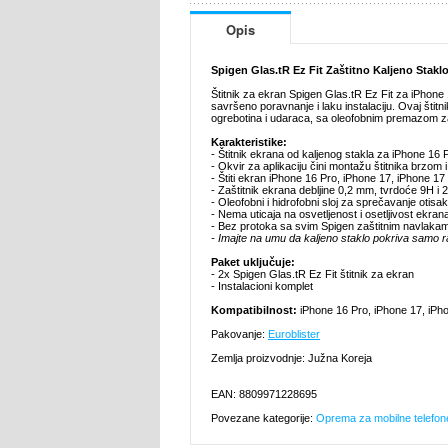
Opis
Spigen Glas.tR Ez Fit Zaštitno Kaljeno Stakl
Štitnik za ekran Spigen Glas.tR Ez Fit za iPhone 
savršeno poravnanje i laku instalaciju. Ovaj štit
ogrebotina i udaraca, sa oleofobnim premazom z
Karakteristike:
- Štitnik ekrana od kaljenog stakla za iPhone 16
- Okvir za aplikaciju čini montažu štitnika brzom
- Štiti ekran iPhone 16 Pro, iPhone 17, iPhone 17
- Zaštitnik ekrana debljine 0,2 mm, tvrdoće 9H i 
- Oleofobni i hidrofobni sloj za sprečavanje otisaka 
- Nema uticaja na osvetljenost i osetljivost ekran
- Bez protoka sa svim Spigen zaštitnim navlaka
- Imajte na umu da kaljeno staklo pokriva samo 
Paket uključuje:
- 2x Spigen Glas.tR Ez Fit štitnik za ekran
- Instalacioni komplet
Kompatibilnost:
iPhone 16 Pro, iPhone 17, iPh
Pakovanje:
Euroblister
Zemlja proizvodnje: Južna Koreja
EAN: 8809971228695
Povezane kategorije:
Oprema za mobilne telefon