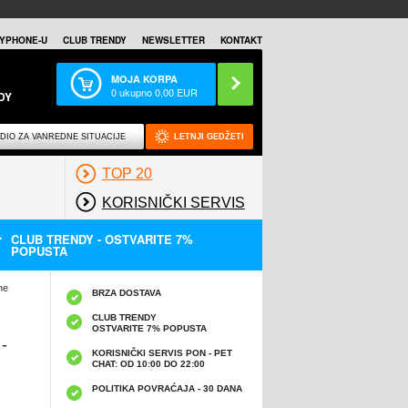
YPHONE-U
CLUB TRENDY
NEWSLETTER
KONTAKT
MOJA KORPA
0
ukupno
0,00
EUR
DY
DIO ZA VANREDNE SITUACIJE
LETNJI GEDŽETI
TOP 20
KORISNIČKI SERVIS
CLUB TRENDY - OSTVARITE 7%
POPUSTA
ne
BRZA DOSTAVA
CLUB TRENDY
OSTVARITE 7% POPUSTA
-
KORISNIČKI SERVIS PON - PET
CHAT: OD 10:00 DO 22:00
POLITIKA POVRAĆAJA - 30 DANA