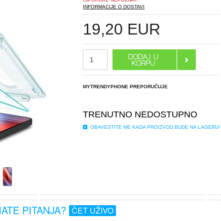
INFORMACIJE O DOSTAVI
19,20
EUR
MYTRENDYPHONE PREPORUČUJE
TRENUTNO NEDOSTUPNO
OBAVESTITE ME KADA PROIZVOD BUDE NA LAGERU!
MATE PITANJA?
ČET UŽIVO