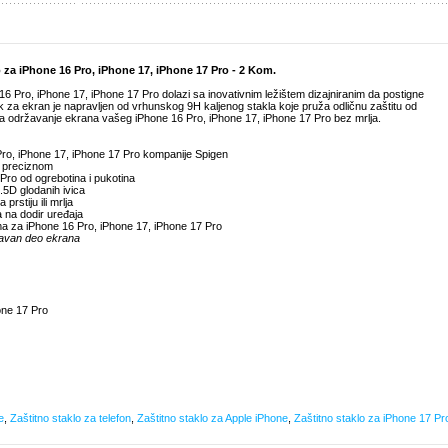
o za iPhone 16 Pro, iPhone 17, iPhone 17 Pro - 2 Kom.
16 Pro, iPhone 17, iPhone 17 Pro dolazi sa inovativnim ležištem dizajniranim da postigne
nik za ekran je napravljen od vrhunskog 9H kaljenog stakla koje pruža odličnu zaštitu od
a održavanje ekrana vašeg iPhone 16 Pro, iPhone 17, iPhone 17 Pro bez mrlja.
 Pro, iPhone 17, iPhone 17 Pro kompanije Spigen
 i preciznom
 Pro od ogrebotina i pukotina
2.5D glodanih ivica
prstiju ili mrlja
a na dodir uređaja
ma za iPhone 16 Pro, iPhone 17, iPhone 17 Pro
ravan deo ekrana
one 17 Pro
e
,
Zaštitno staklo za telefon
,
Zaštitno staklo za Apple iPhone
,
Zaštitno staklo za iPhone 17 Pr