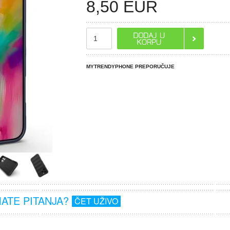
8,50
EUR
MYTRENDYPHONE PREPORUČUJE
MATE PITANJA?
ČET UŽIVO