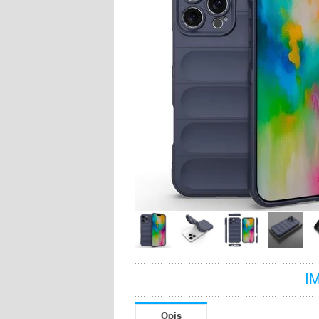
I
Opis