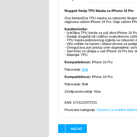
Rugged Serija TPU Maska za iPhone 16 Pro
Ova fantastična TPU maska sa robusnim dizajnom 
odgovara vašem iPhone 16 Pro. Daje vašem iPhon
Karakteristike:
- Izdržljiva TPU futrola za vaš divni iPhone 16 Pr
- Dodaje drugačiji stil i odličnu svakodnevnu zašti
- TPU maska jedinstvenog izgleda sa robusnim di
- Više zaštite na kameri i oblasti ekrana sa pod
- Omogućava pun pristup svim dugmadima i por
- Savršeno se uklapa u vaš iPhone 16 Pro bez do
- Materijal: TPU
Kompatibilnost:
iPhone 16 Pro
Pakovanje:
Bulk
Kompatibilnost:
iPhone 16 Pro
Pakovanje: Bulk
Zemlja proizvodnje: Kina
EAN: 5714122473721
Povezane kategorije:
Oprema za mobilne telefon