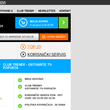
OVI
YPHONE-U
CLUB TRENDY
NEWSLETTER
KONTAKT
MOJA KORPA
0
ukupno
0,00
EUR
DY
DIO ZA VANREDNE SITUACIJE
LETNJI GEDŽETI
TOP 20
KORISNIČKI SERVIS
CLUB TRENDY - OSTVARITE 7%
POPUSTA
BRZA DOSTAVA
CLUB TRENDY
OSTVARITE 7% POPUSTA
KORISNIČKI SERVIS PON - PET
CHAT: OD 10:00 DO 22:00
NA
POLITIKA POVRAĆAJA - 30 DANA