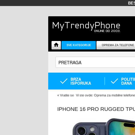
BE
SVE KATEGORIJE
OPREMA ZA TELEFONE
BRZA
POLIT
ISPORUKA
DANA
«
Vratite se
Vi ste ovde:
Oprema za mobilne telefone
IPHONE 16 PRO RUGGED TP