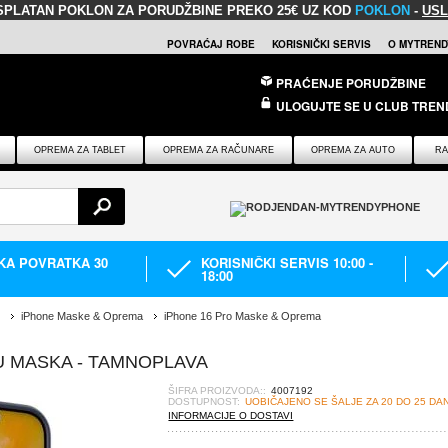
SPLATAN POKLON
ZA PORUDŽBINE PREKO 25€ UZ KOD
POKLON
-
USL
POVRAĆAJ ROBE
KORISNIČKI SERVIS
O MYTREND
PRAĆENJE PORUDŽBINE
ULOGUJTE SE U CLUB TREN
OPREMA ZA TABLET
OPREMA ZA RAČUNARE
OPREMA ZA AUTO
RA
IKA POVRATKA 30
KORISNIČKI SERVIS 10:00 -
18:00
iPhone Maske & Oprema
iPhone 16 Pro Maske & Oprema
U MASKA - TAMNOPLAVA
ŠIFRA PROIZVODA::
4007192
DOSTUPNOST:
UOBIČAJENO SE ŠALJE ZA 20 DO 25 DA
INFORMACIJE O DOSTAVI