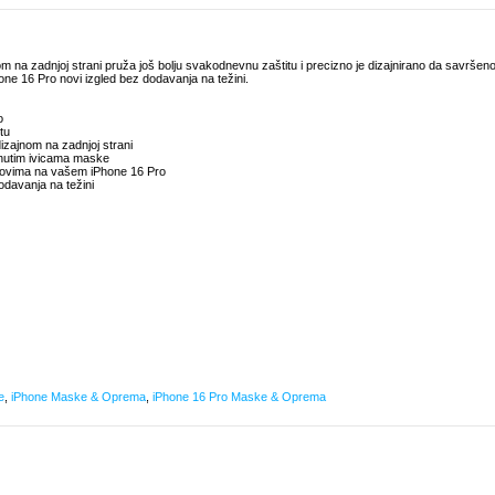
na zadnjoj strani pruža još bolju svakodnevnu zaštitu i precizno je dizajnirano da savršen
e 16 Pro novi izgled bez dodavanja na težini.
o
tu
zajnom na zadnjoj strani
ignutim ivicama maske
tovima na vašem iPhone 16 Pro
davanja na težini
e
,
iPhone Maske & Oprema
,
iPhone 16 Pro Maske & Oprema