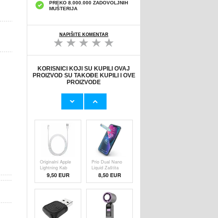
PREKO 8.000.000 ZADOVOLJNIH
MUŠTERIJA
NAPIŠITE KOMENTAR
KORISNICI KOJI SU KUPILI OVAJ
PROIZVOD SU TAKOĐE KUPILI I OVE
PROIZVODE
Originalni Apple
HHW 660W GaN
MHJE3ZM/A
10-Port USB-C
USB
Cha
19,20 EUR
43,90 EUR
Originalni Apple
Prio Dual Nano
Lightning Kab
Liquid Zaštita
9,50 EUR
8,50 EUR