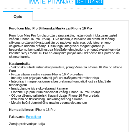
IMATE PITANJA?
ČET UŽIVO
Opis
Puro Icon Mag Pro Silikonska Maska za iPhone 16 Pro
Puro Icon Mag Pro futrola pruža trajnu zaštitu, nežan dodir i luksuzan izgled
vašem iPhone 16 Pro uređaju. Ova maska je izrađena od premium tečnog
silikona, pružajući čvrstu zaštitu od padova i udaraca, dok istovremeno
osigurava udobno držanje. Osim toga, integrisani magnet garantuje
besprekornu kompatibilnost sa MagSafe tehnologijom, omogućavajući vam da
koristite svoj iPhone 16 Pro sa omiljenim punjačima i držačima bez potrebe da
skinete futrolu.
Karakteristike:
- Silikonska futrola vrhunskog kvaliteta, prilagođena za iPhone 16 Pro od strane
Puro
- Pruža vitalnu zaštitu vašem iPhone 16 Pro uređaju
- Ima siguran prijanjan zahvaljujući unutrašnjem mikrofiber sloju
- Integrisani magnet osigurava besprekornu kompatibilnost sa MagSafe
tehnologijom
- Ima izdignute ivice oko ekrana i kamere
- Obezbeđuje punu funkcionalnost vašeg iPhone 16 Pro uređaja
- Očuva džepno prijateljski i lagani dizajn iPhone 16 Pro uređaja
- Izrađena od fleksibilnog i mekanog tečnog silikona
- Metalni bočni dugmići čine masku veoma elegantnom
Kompatibilnost:
iPhone 16 Pro
Pakovanje:
Euroblister
Zemlja proizvodnje: Italija