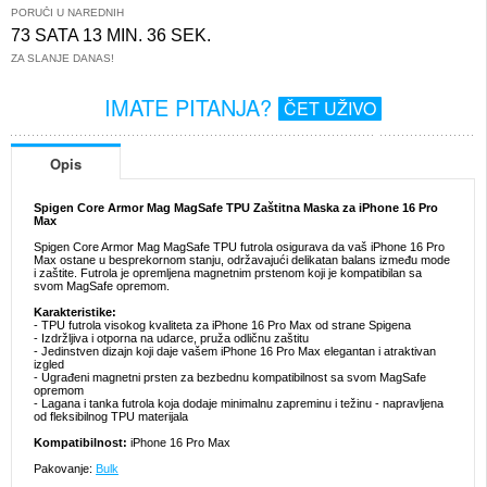
PORUČI U NAREDNIH
73 SATA 13 MIN. 35 SEK.
ZA SLANJE DANAS!
IMATE PITANJA?
ČET UŽIVO
Opis
Spigen Core Armor Mag MagSafe TPU Zaštitna Maska za iPhone 16 Pro
Max
Spigen Core Armor Mag MagSafe TPU futrola osigurava da vaš iPhone 16 Pro
Max ostane u besprekornom stanju, održavajući delikatan balans između mode
i zaštite. Futrola je opremljena magnetnim prstenom koji je kompatibilan sa
svom MagSafe opremom.
Karakteristike:
- TPU futrola visokog kvaliteta za iPhone 16 Pro Max od strane Spigena
- Izdržljiva i otporna na udarce, pruža odličnu zaštitu
- Jedinstven dizajn koji daje vašem iPhone 16 Pro Max elegantan i atraktivan
izgled
- Ugrađeni magnetni prsten za bezbednu kompatibilnost sa svom MagSafe
opremom
- Lagana i tanka futrola koja dodaje minimalnu zapreminu i težinu - napravljena
od fleksibilnog TPU materijala
Kompatibilnost:
iPhone 16 Pro Max
Pakovanje:
Bulk