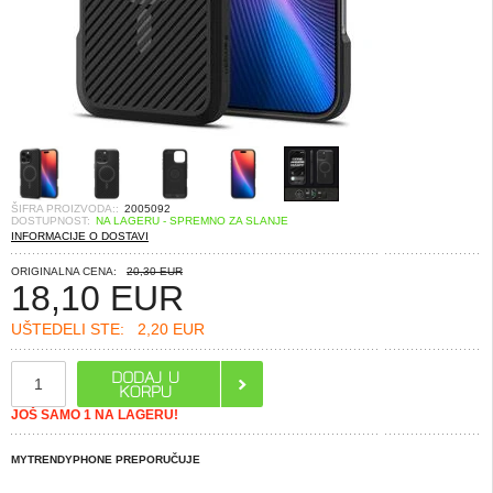
ŠIFRA PROIZVODA::
2005092
DOSTUPNOST:
NA LAGERU - SPREMNO ZA SLANJE
INFORMACIJE O DOSTAVI
ORIGINALNA CENA:
20,30 EUR
18,10
EUR
UŠTEDELI STE:
2,20 EUR
JOŠ SAMO 1 NA LAGERU!
MYTRENDYPHONE PREPORUČUJE