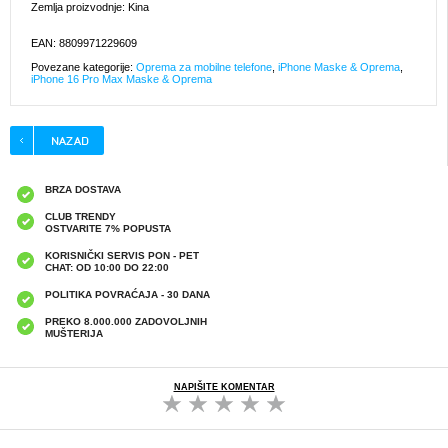
Zemlja proizvodnje: Kina
EAN: 8809971229609
Povezane kategorije:
Oprema za mobilne telefone
,
iPhone Maske & Oprema
,
iPhone 16 Pro Max Maske & Oprema
BRZA DOSTAVA
CLUB TRENDY
OSTVARITE 7% POPUSTA
KORISNIČKI SERVIS PON - PET
CHAT: OD 10:00 DO 22:00
POLITIKA POVRAĆAJA - 30 DANA
PREKO 8.000.000 ZADOVOLJNIH
MUŠTERIJA
NAPIŠITE KOMENTAR