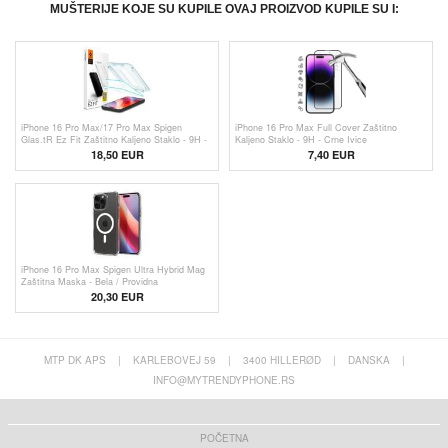
MUŠTERIJE KOJE SU KUPILE OVAJ PROIZVOD KUPILE SU I:
iPhone 16 Pro Max/17 Pro Max Spigen
iPhone 16 Pro Max Full Cover Zaštitno
Glas.tR Ez Fit Zaštitno Kaljeno Staklo - 9H -
Kaljeno Staklo - 9H - Crne Ivice
2 Kom.
18,50 EUR
7,40 EUR
iPhone 16 Pro Max Spigen Ultra Hybrid Mag
Zaštitna Maska - Bela / Providna
20,30 EUR
MTP DK APS
|
KARLEBOVEJ 59
|
3400 HILLERØD
|
DANSKA
|
INFO@MYTRENDYPHONE.RS
POČETNA